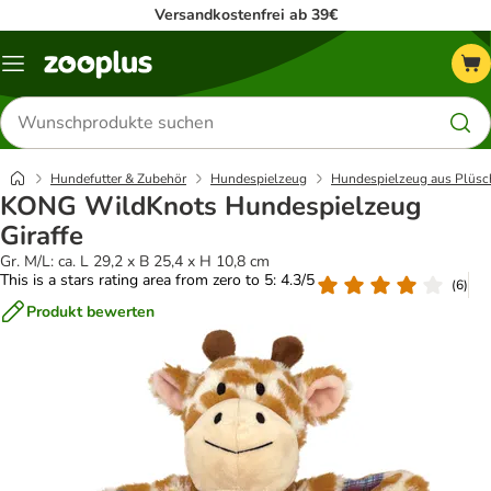
Versandkostenfrei ab 39€
Menü
Produkte
suchen
Hundefutter & Zubehör
Hundespielzeug
Hundespielzeug aus Plüsc
KONG WildKnots Hundespielzeug
Giraffe
Gr. M/L: ca. L 29,2 x B 25,4 x H 10,8 cm
This is a stars rating area from zero to 5: 4.3/5
(
6
)
Produkt bewerten