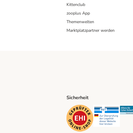
Kittenclub
zooplus App
Themenwelten
Marktplatzpartner werden
Sicherheit
ping Method
D Shipping Method
Security
Securit