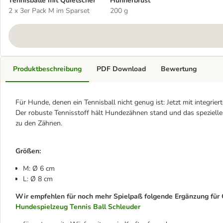
Tennisbälle mit Quietscher
Hühnerbrust
2 x 3er Pack M im Sparset
200 g
Produktbeschreibung
PDF Download
Bewertung
Für Hunde, denen ein Tennisball nicht genug ist: Jetzt mit integrie
Der robuste Tennisstoff hält Hundezähnen stand und das spezielle 
zu den Zähnen.
Größen:
M: Ø 6 cm
L: Ø 8 cm
Wir empfehlen für noch mehr Spielpaß folgende Ergänzung für 
Hundespielzeug Tennis Ball Schleuder