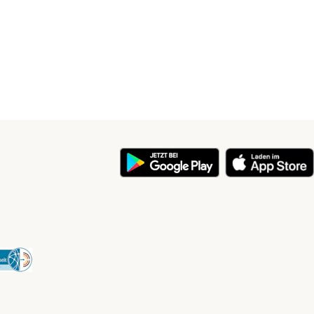
y
Security