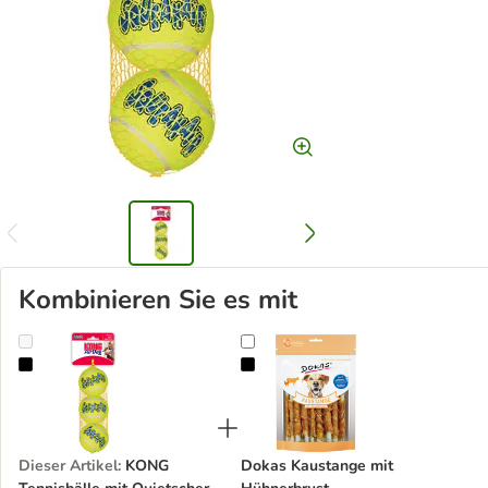
Kombinieren Sie es mit
KONG Tennisbälle mit Quietscher
Dokas Kaustange mit Hühnerbrus
Dieser Artikel
:
KONG
Dokas Kaustange mit