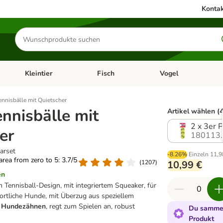
Kontak
Produkte
suchen
Kleintier
Fisch
Vogel
utter & Zubehör
Kategorie-Menü öffnen: Hundefutter & Zubehör
Kategorie-Menü öffnen: Kleintier
Kategorie-Menü öffnen
Ka
nisbälle mit Quietscher
nisbälle mit
Artikel wählen (4
2 x 3er 
er
180113.
arset
-8.26%
Einzeln
11,9
 area from zero to 5: 3.7/5
(
1207
)
10,99 €
en
n Tennisball-Design, mit integriertem Squeaker, für
portliche Hunde, mit Überzug aus speziellem
u Hundezähnen
, regt zum Spielen an, robust
Du sammel
Produkt