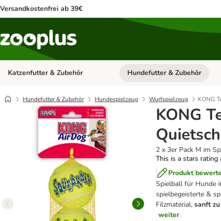
Versandkostenfrei ab 39€
Katzenfutter & Zubehör
Hundefutter & Zubehör
Kategorie-Menü öffnen: Katzenf
Hundefutter & Zubehör
Hundespielzeug
Wurfspielzeug
KONG Ten
KONG Ten
Quietsch
2 x 3er Pack M im Sp
This is a stars rating
Produkt bewert
Spielball für Hunde i
spielbegeisterte & s
Filzmaterial,
sanft z
weiter