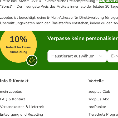
Preise inkl. MwSt. UVP = unverbindliche Preisempfehlung *
Es gelten d
"Sonst" = Der niedrigste Preis des Artikels innerhalb der letzten 30 Tage
zooplus ist berechtigt, deine E-Mail-Adresse für Direktwerbung für eig
Übermittlungskosten nach den Basistarifen entstehen, indem du den zoo
10%
Verpasse keine personalisie
Rabatt für Deine
Anmeldung
Haustierart auswählen
Info & Kontakt
Vorteile
mein zooplus
zooplus Club
FAQ & Kontakt
zooplus Abo
Versandkosten & Lieferzeit
zooPunkte
Entsorgung und Recycling
Tierschutz Progr