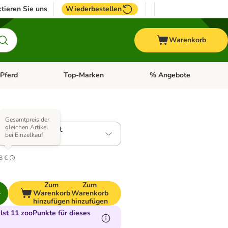
tieren Sie uns
Wiederbestellen
Warenkorb
Pferd
Top-Marken
% Angebote
: Fisch
tegorie-Menü öffnen: Vogel
Kategorie-Menü öffnen: Pferd
Kategorie-Menü öffnen: T
 Varianten)
Gesamtpreis der
gleichen Artikel
Pack M im Sparset
bei Einzelkauf
4
8 €
Zum
Zum
Warenkorb
Warenkorb
hinzufügen
hinzufügen
st 11 zooPunkte für dieses