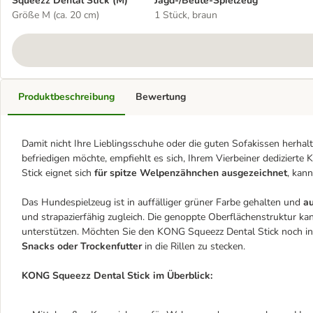
Squeezz Dental Stick (M)
Jagd-/Beute-Spielzeug
Größe M (ca. 20 cm)
1 Stück, braun
Produktbeschreibung
Bewertung
Damit nicht Ihre Lieblingsschuhe oder die guten Sofakissen herha
befriedigen möchte, empfiehlt es sich, Ihrem Vierbeiner dediziert
Stick eignet sich
für spitze Welpenzähnchen ausgezeichnet
, kan
Das Hundespielzeug ist in auffälliger grüner Farbe gehalten und
a
und strapazierfähig zugleich. Die genoppte Oberflächenstruktur 
unterstützen. Möchten Sie den KONG Squeezz Dental Stick noch inte
Snacks oder Trockenfutter
in die Rillen zu stecken.
KONG Squeezz Dental Stick im Überblick: