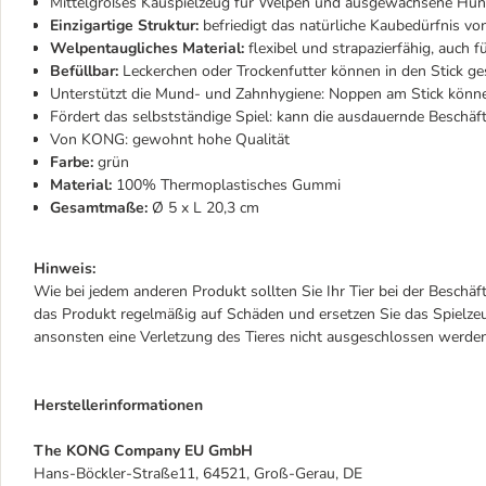
Mittelgroßes Kauspielzeug für Welpen und ausgewachsene Hu
Einzigartige Struktur:
befriedigt das natürliche Kaubedürfnis 
Welpentaugliches Material:
flexibel und strapazierfähig, auch
Befüllbar:
Leckerchen oder Trockenfutter können in den Stick g
Unterstützt die Mund- und Zahnhygiene: Noppen am Stick können
Fördert das selbstständige Spiel: kann die ausdauernde Beschäft
Von KONG: gewohnt hohe Qualität
Farbe:
grün
Material:
100% Thermoplastisches Gummi
Gesamtmaße:
Ø 5 x L 20,3 cm
Hinweis:
Wie bei jedem anderen Produkt sollten Sie Ihr Tier bei der Beschäf
das Produkt regelmäßig auf Schäden und ersetzen Sie das Spielzeu
ansonsten eine Verletzung des Tieres nicht ausgeschlossen werde
Herstellerinformationen
The KONG Company EU GmbH
Hans-Böckler-Straße11, 64521, Groß-Gerau, DE