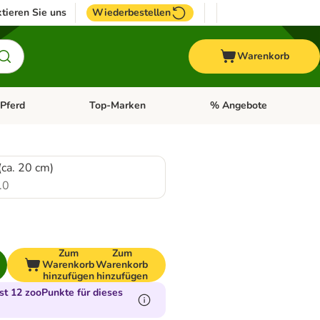
tieren Sie uns
Wiederbestellen
Warenkorb
Pferd
Top-Marken
% Angebote
: Fisch
tegorie-Menü öffnen: Vogel
Kategorie-Menü öffnen: Pferd
Kategorie-Menü öffnen: T
ca. 20 cm)
.0
Zum
Zum
Warenkorb
Warenkorb
hinzufügen
hinzufügen
t 12 zooPunkte für dieses