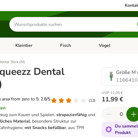
Kontak
Produkte
suchen
Kleintier
Fisch
Vogel
utter & Zubehör
Kategorie-Menü öffnen: Hundefutter & Zubehör
Kategorie-Menü öffnen: Kleintier
Kategorie-Menü öffnen
Ka
ntal Stick (M)
ueezz Dental
Größe M (
1166410
)
UVP 12,05 €
)
11,99 €
g area from zero to 5: 2.8/5
(
12
)
ten
zeug zum Kauen und Spielen,
strapazierfähig
und
liches Material
, besondere Struktur zur
Du sammels
Zahnhygiene,
mit Snacks befüllbar
, aus TPR
Produkt