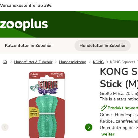
Versandkostenfrei ab 39€
Katzenfutter & Zubehör
Hundefutter & Zubehör
Kategorie-Menü öffnen: Katzenf
Hundefutter & Zubehör
Hundespielzeug
KONG
KONG Squeezz De
KONG Sq
Stick (M
Größe M (ca. 20 cm
This is a stars ratin
Produkt bewer
Grünes Hundespiel
flexibel,
zahnfreund
Unterstützung der 
weiter