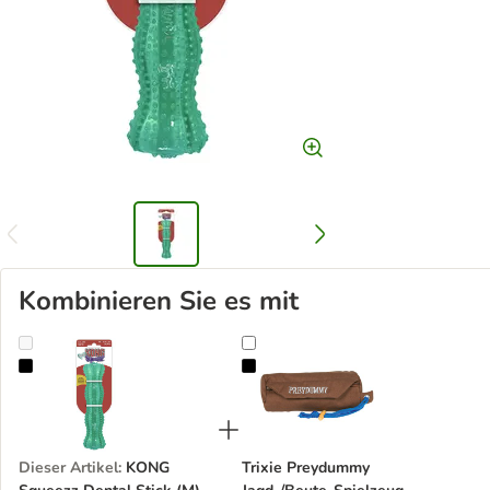
Kombinieren Sie es mit
KONG Squeezz Dental Stick (M)
Trixie Preydummy Jagd-/Beute-Spi
Dieser Artikel
:
KONG
Trixie Preydummy