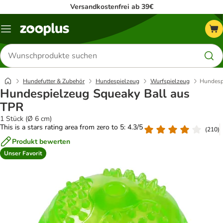
Versandkostenfrei ab 39€
Menü
Produkte
suchen
Hundefutter & Zubehör
Hundespielzeug
Wurfspielzeug
Hundesp
Hundespielzeug Squeaky Ball aus
TPR
1 Stück (Ø 6 cm)
This is a stars rating area from zero to 5: 4.3/5
(
210
)
Produkt bewerten
Unser Favorit