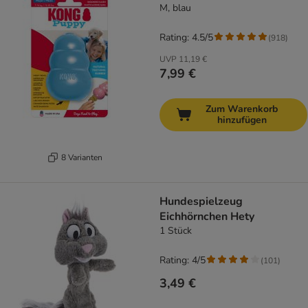
M, blau
Rating: 4.5/5
(
918
)
UVP
11,19 €
7,99 €
Zum Warenkorb
hinzufügen
8 Varianten
Hundespielzeug
Eichhörnchen Hety
1 Stück
Rating: 4/5
(
101
)
3,49 €