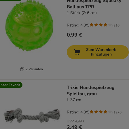
Hundespielzeug Squeaky
Ball aus TPR
1 Stück (Ø 6 cm)
Rating: 4.3/5
(
210
)
0,99 €
Zum Warenkorb
hinzufügen
2 Varianten
nser Favorit
Trixie Hundespielzeug
Spieltau, grau
L 37 cm
Rating: 4.3/5
(
1270
)
UVP
4,99 €
2,49 €