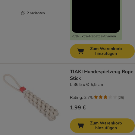
2 Varianten
-5% Extra-Rabatt aktivieren
Zum Warenkorb
hinzufügen
TIAKI Hundespielzeug Rope
Stick
L 36,5 x Ø 5,5 cm
Rating: 2.7/5
(
25
)
1,99 €
Zum Warenkorb
hinzufügen