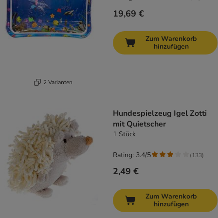
19,69 €
Zum Warenkorb
hinzufügen
2 Varianten
Hundespielzeug Igel Zotti
mit Quietscher
1 Stück
Rating: 3.4/5
(
133
)
2,49 €
Zum Warenkorb
hinzufügen