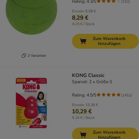
Rating: 4.3/5
(
192
)
Einzeln
9,58 €
8,29 €
4,15 € / Stück
Zum Warenkorb
hinzufügen
2 Varianten
KONG Classic
Sparset: 2 x Größe S
Rating: 4.5/5
(
2452
)
Einzeln
15,38 €
10,29 €
5,15 € / Stück
Zum Warenkorb
hinzufügen