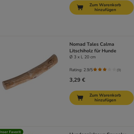
Zum Warenkorb
hinzufügen
Nomad Tales Calma
Litschiholz für Hunde
Ø 3 x L 20 cm
Rating: 2.9/5
(
9
)
3,29 €
Zum Warenkorb
hinzufügen
nser Favorit