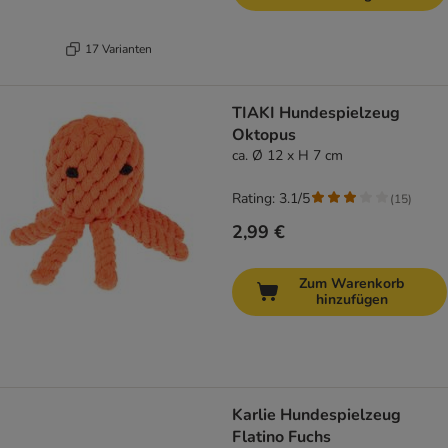
17 Varianten
TIAKI Hundespielzeug
Oktopus
ca. Ø 12 x H 7 cm
Rating: 3.1/5
(
15
)
2,99 €
Zum Warenkorb
hinzufügen
Karlie Hundespielzeug
Flatino Fuchs