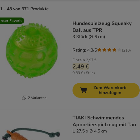
1 - 48 von 371 Produkte
product items have been changed
nser Favorit
Hundespielzeug Squeaky
Ball aus TPR
3 Stück (Ø 6 cm)
Rating: 4.3/5
(
210
)
Einzeln
2,97 €
2,49 €
0,83 € / Stück
Zum Warenkorb
hinzufügen
2 Varianten
TIAKI Schwimmendes
Apportierspielzeug mit Tau
L 27,5 x Ø 4,5 cm