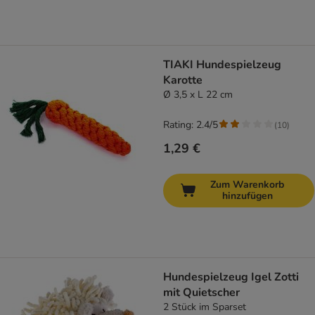
TIAKI Hundespielzeug
Karotte
Ø 3,5 x L 22 cm
Rating: 2.4/5
(
10
)
1,29 €
Zum Warenkorb
hinzufügen
Hundespielzeug Igel Zotti
mit Quietscher
2 Stück im Sparset