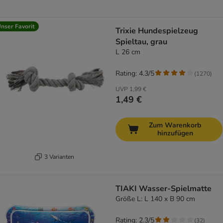
nser Favorit
Trixie Hundespielzeug
Spieltau, grau
L 26 cm
Rating: 4.3/5
(
1270
)
UVP
1,99 €
1,49 €
Zum Warenkorb
hinzufügen
3 Varianten
TIAKI Wasser-Spielmatte
Größe L: L 140 x B 90 cm
Rating: 2.3/5
(
32
)