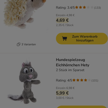
Rating: 3.4/5
(
133
)
Einzeln
4,98 €
4,69 €
2,35 € / Stück
Zum Warenkorb
hinzufügen
3 Varianten
Hundespielzeug
Eichhörnchen Hety
2 Stück im Sparset
Rating: 4/5
(
101
)
Einzeln
6,98 €
5,99 €
3,00 € / Stück