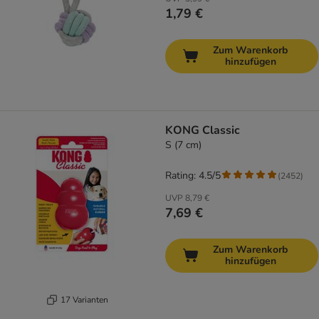
1,79 €
Zum Warenkorb
hinzufügen
KONG Classic
S (7 cm)
Rating: 4.5/5
(
2452
)
UVP
8,79 €
7,69 €
Zum Warenkorb
hinzufügen
17 Varianten