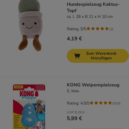
Hundespielzeug Kaktus-
Topf
ca. L 28 x B 11 x H 10 cm
Rating: 5/5
(
2
)
4,19 €
Zum Warenkorb
hinzufügen
KONG Welpenspielzeug
S, blau
Rating: 4.5/5
(
918
)
UVP
8,29 €
5,99 €