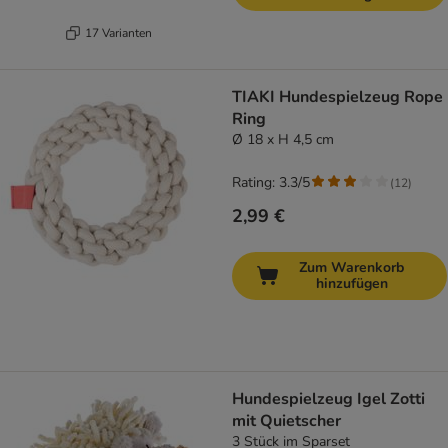
17 Varianten
TIAKI Hundespielzeug Rope
Ring
Ø 18 x H 4,5 cm
Rating: 3.3/5
(
12
)
2,99 €
Zum Warenkorb
hinzufügen
Hundespielzeug Igel Zotti
mit Quietscher
3 Stück im Sparset