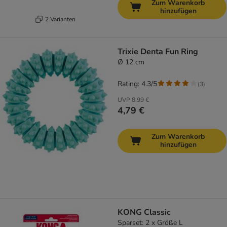
Zum Warenkorb
hinzufügen
2 Varianten
Trixie Denta Fun Ring
Ø 12 cm
Rating: 4.3/5
(
3
)
UVP
8,99 €
4,79 €
Zum Warenkorb
hinzufügen
KONG Classic
Sparset: 2 x Größe L