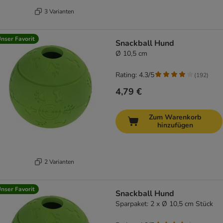
3 Varianten
nser Favorit
Snackball Hund
Ø 10,5 cm
Rating: 4.3/5
(
192
)
4,79 €
Zum Warenkorb
hinzufügen
2 Varianten
nser Favorit
Snackball Hund
Sparpaket: 2 x Ø 10,5 cm Stück