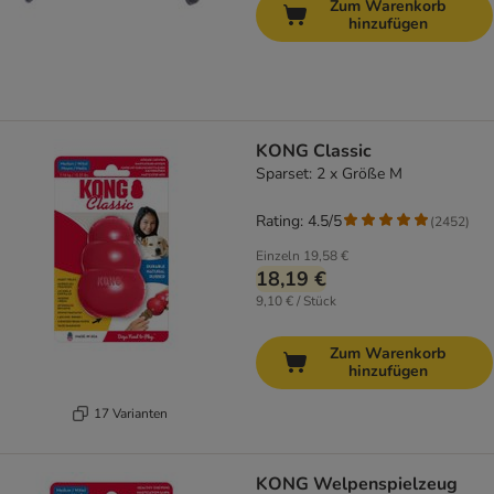
Zum Warenkorb
hinzufügen
KONG Classic
Sparset: 2 x Größe M
Rating: 4.5/5
(
2452
)
Einzeln
19,58 €
18,19 €
9,10 € / Stück
Zum Warenkorb
hinzufügen
17 Varianten
KONG Welpenspielzeug