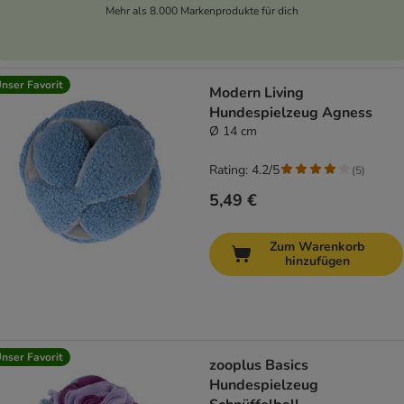
Mehr als 8.000 Markenprodukte für dich
nser Favorit
Modern Living
Hundespielzeug Agness
Ø 14 cm
Rating: 4.2/5
(
5
)
5,49 €
Zum Warenkorb
hinzufügen
nser Favorit
zooplus Basics
Hundespielzeug