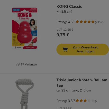
KONG Classic
M (8,5 cm)
Rating: 4.5/5
(
2452
)
UVP
12,25 €
9,79 €
Zum Warenkorb
hinzufügen
17 Varianten
Trixie Junior Knoten-Ball am
Tau
ca. 23 cm lang, Ø 6 cm
Rating: 3.3/5
(
7
)
UVP
3,99 €