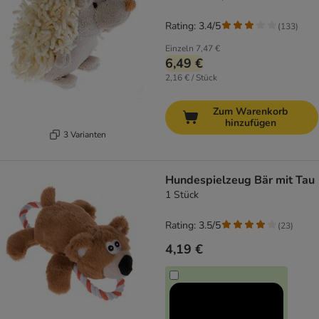
Rating: 3.4/5
(
133
)
Einzeln
7,47 €
6,49 €
2,16 € / Stück
Zum Warenkorb
hinzufügen
3 Varianten
Hundespielzeug Bär mit Tau
1 Stück
Rating: 3.5/5
(
23
)
4,19 €