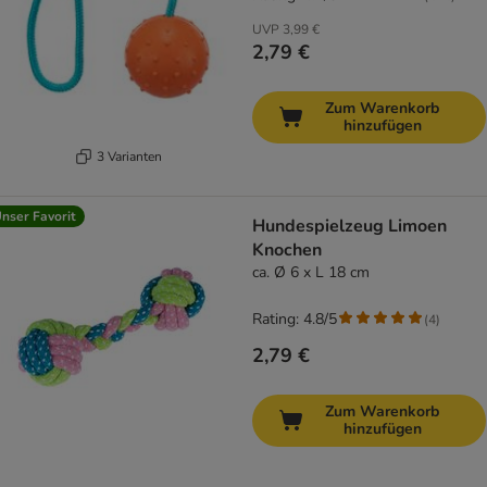
UVP
3,99 €
2,79 €
Zum Warenkorb
hinzufügen
3 Varianten
nser Favorit
Hundespielzeug Limoen
Knochen
ca. Ø 6 x L 18 cm
Rating: 4.8/5
(
4
)
2,79 €
Zum Warenkorb
hinzufügen