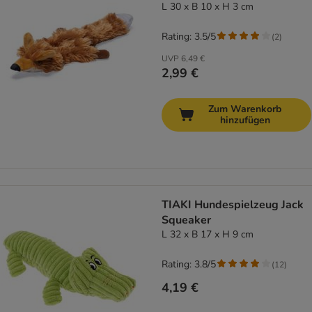
L 30 x B 10 x H 3 cm
Rating: 3.5/5
(
2
)
UVP
6,49 €
2,99 €
Zum Warenkorb
hinzufügen
TIAKI Hundespielzeug Jack
Squeaker
L 32 x B 17 x H 9 cm
Rating: 3.8/5
(
12
)
4,19 €