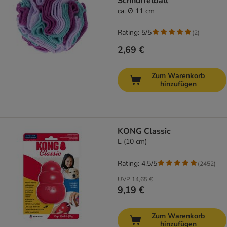
Schnüffelball
ca. Ø 11 cm
Rating: 5/5
(
2
)
2,69 €
Zum Warenkorb
hinzufügen
KONG Classic
L (10 cm)
Rating: 4.5/5
(
2452
)
UVP
14,65 €
9,19 €
Zum Warenkorb
hinzufügen