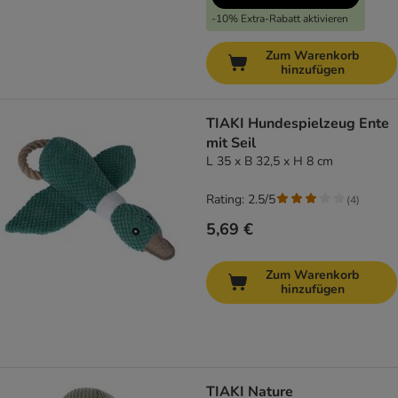
-10% Extra-Rabatt aktivieren
Zum Warenkorb
hinzufügen
TIAKI Hundespielzeug Ente
mit Seil
L 35 x B 32,5 x H 8 cm
Rating: 2.5/5
(
4
)
5,69 €
Zum Warenkorb
hinzufügen
TIAKI Nature