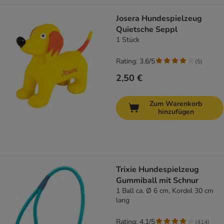
Josera Hundespielzeug
Quietsche Seppl
1 Stück
Rating: 3.6/5
(
5
)
2,50 €
Zum Warenkorb
hinzufügen
Trixie Hundespielzeug
Gummiball mit Schnur
1 Ball ca. Ø 6 cm, Kordel 30 cm
lang
Rating: 4.1/5
(
414
)