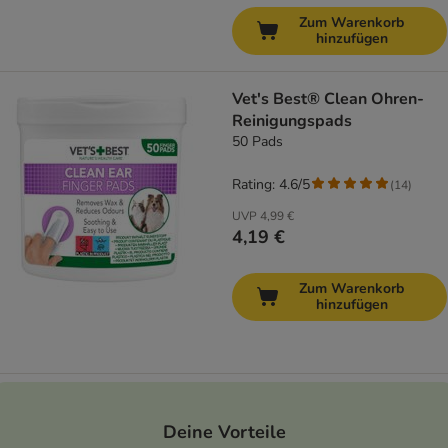
Zum Warenkorb
hinzufügen
Vet's Best® Clean Ohren-
Reinigungspads
50 Pads
Rating: 4.6/5
(
14
)
UVP
4,99 €
4,19 €
Zum Warenkorb
hinzufügen
Deine Vorteile