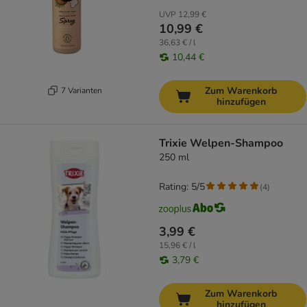
UVP
12,99 €
10,99 €
36,63 € / l
10,44 €
Zum Warenkorb
7 Varianten
hinzufügen
Trixie Welpen-Shampoo
250 ml
Rating: 5/5
(
4
)
3,99 €
15,96 € / l
3,79 €
Zum Warenkorb
hinzufügen