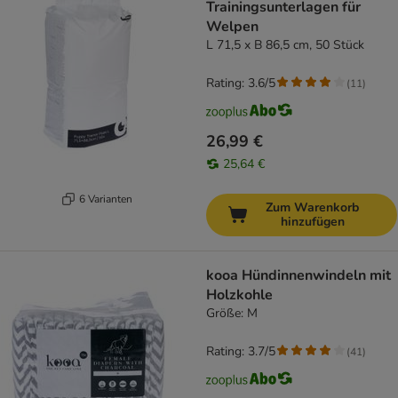
Trainingsunterlagen für
Welpen
L 71,5 x B 86,5 cm, 50 Stück
Rating: 3.6/5
(
11
)
26,99 €
25,64 €
6 Varianten
Zum Warenkorb
hinzufügen
kooa Hündinnenwindeln mit
Holzkohle
Größe: M
Rating: 3.7/5
(
41
)