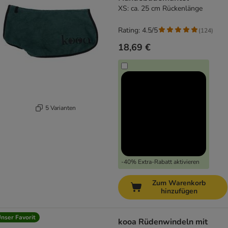
XS: ca. 25 cm Rückenlänge
Rating: 4.5/5
(
124
)
18,69 €
5 Varianten
-40% Extra-Rabatt aktivieren
Zum Warenkorb
hinzufügen
nser Favorit
kooa Rüdenwindeln mit