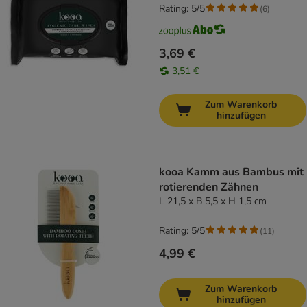
Rating: 5/5
(
6
)
3,69 €
3,51 €
Zum Warenkorb
hinzufügen
kooa Kamm aus Bambus mit
rotierenden Zähnen
L 21,5 x B 5,5 x H 1,5 cm
Rating: 5/5
(
11
)
4,99 €
Zum Warenkorb
hinzufügen