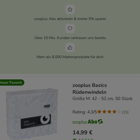
zooplus Abo aktivieren & immer 5% sparen
Über 10 Mio. Kunden vertrauen uns bereits
Mehr als 8.000 Markenprodukte für dich
nser Favorit
zooplus Basics
Rüdenwindeln
Größe M: 42 - 52 cm, 50 Stück
Rating: 4.3/5
(
25
)
14,99 €