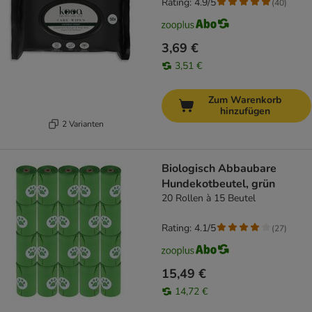
Rating: 4.9/5
(
40
)
3,69 €
3,51 €
Zum Warenkorb
hinzufügen
2 Varianten
Biologisch Abbaubare
Hundekotbeutel, grün
20 Rollen à 15 Beutel
Rating: 4.1/5
(
27
)
15,49 €
14,72 €