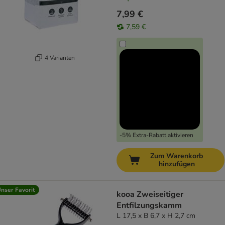
7,99 €
7,59 €
4 Varianten
-5% Extra-Rabatt aktivieren
Zum Warenkorb
hinzufügen
nser Favorit
kooa Zweiseitiger
Entfilzungskamm
L 17,5 x B 6,7 x H 2,7 cm