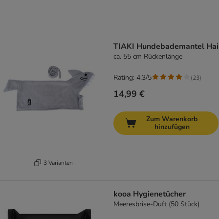
TIAKI Hundebademantel Hai
ca. 55 cm Rückenlänge
Rating: 4.3/5
(
23
)
14,99 €
Zum Warenkorb
hinzufügen
3 Varianten
kooa Hygienetücher
Meeresbrise-Duft (50 Stück)