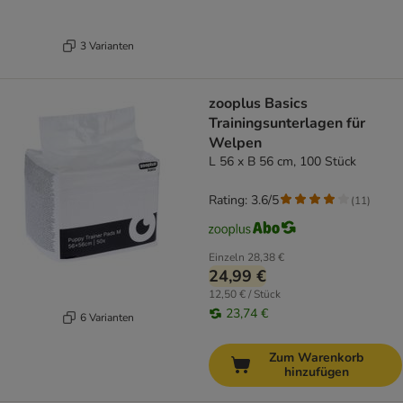
3 Varianten
zooplus Basics
Trainingsunterlagen für
Welpen
L 56 x B 56 cm, 100 Stück
Rating: 3.6/5
(
11
)
Einzeln
28,38 €
24,99 €
12,50 € / Stück
23,74 €
6 Varianten
Zum Warenkorb
hinzufügen