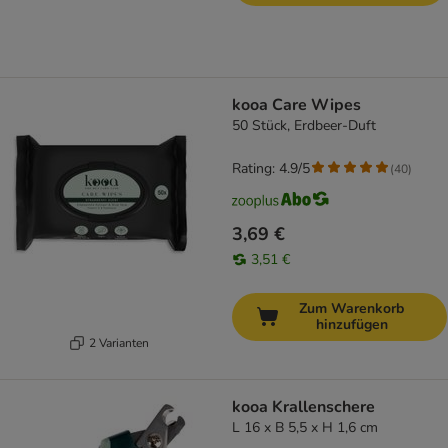
kooa Care Wipes
50 Stück, Erdbeer-Duft
Rating: 4.9/5
(
40
)
3,69 €
3,51 €
Zum Warenkorb
hinzufügen
2 Varianten
kooa Krallenschere
L 16 x B 5,5 x H 1,6 cm