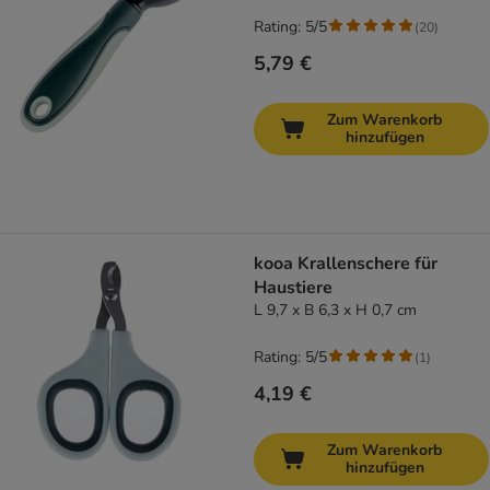
Rating: 5/5
(
20
)
5,79 €
Zum Warenkorb
hinzufügen
kooa Krallenschere für
Haustiere
L 9,7 x B 6,3 x H 0,7 cm
Rating: 5/5
(
1
)
4,19 €
Zum Warenkorb
hinzufügen