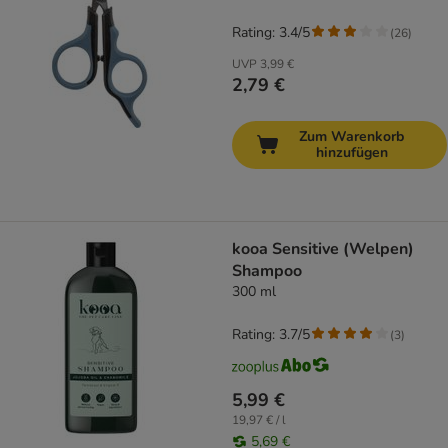
Rating: 3.4/5
(
26
)
UVP
3,99 €
2,79 €
Zum Warenkorb
hinzufügen
kooa Sensitive (Welpen)
Shampoo
300 ml
Rating: 3.7/5
(
3
)
5,99 €
19,97 € / l
5,69 €