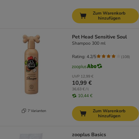
Zum Warenkorb
hinzufügen
Pet Head Sensitive Soul
Shampoo 300 ml
Rating: 4.2/5
(
108
)
UVP
12,99 €
10,99 €
36,63 € / l
10,44 €
Zum Warenkorb
7 Varianten
hinzufügen
zooplus Basics