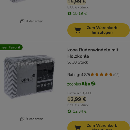
15,99 €
8,00 € / Stück
15,19 €
8 Varianten
Zum Warenkorb
hinzufügen
nser Favorit
kooa Rüdenwindeln mit
Holzkohle
S, 30 Stück
Rating: 4.8/5
(
93
)
Einzeln
13,98 €
12,99 €
6,50 € / Stück
12,34 €
8 Varianten
Zum Warenkorb