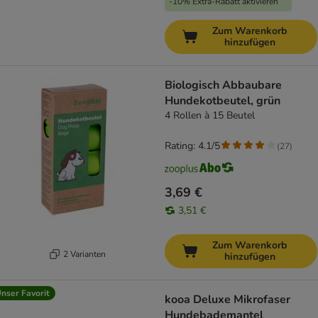
-10% Extra-Rabatt aktivieren
Zum Warenkorb
hinzufügen
Biologisch Abbaubare
Hundekotbeutel, grün
4 Rollen à 15 Beutel
Rating: 4.1/5
(
27
)
3,69 €
3,51 €
Zum Warenkorb
2 Varianten
hinzufügen
nser Favorit
kooa Deluxe Mikrofaser
Hundebademantel