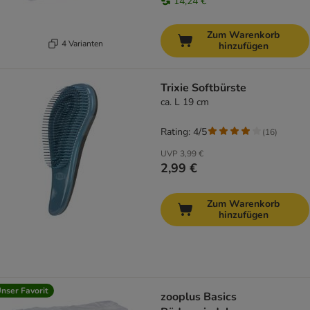
14,24 €
Zum Warenkorb
4 Varianten
hinzufügen
Trixie Softbürste
ca. L 19 cm
Rating: 4/5
(
16
)
UVP
3,99 €
2,99 €
Zum Warenkorb
hinzufügen
nser Favorit
zooplus Basics