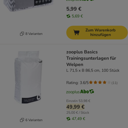
5,99 €
5,69 €
Zum Warenkorb
8 Varianten
hinzufügen
zooplus Basics
Trainingsunterlagen für
Welpen
L 71,5 x B 86,5 cm, 100 Stück
Rating: 3.6/5
(
11
)
Einzeln
53,98 €
49,99 €
25,00 € / Stück
47,49 €
6 Varianten