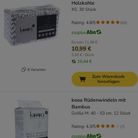
Holzkohle
XS, 30 Stück
Rating: 4.8/5
(
93
)
Einzeln
11,98 €
10,99 €
5,50 € / Stück
10,44 €
8 Varianten
Zum Warenkorb
hinzufügen
kooa Rüdenwindeln mit
Bambus
Größe M: 40 - 53 cm, 12 Stück
Rating: 4.3/5
(
7
)