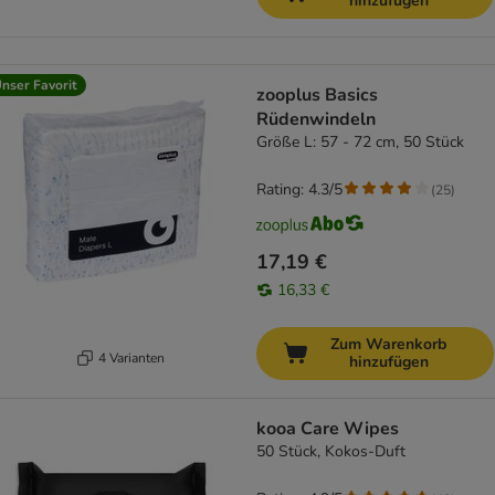
hinzufügen
nser Favorit
zooplus Basics
Rüdenwindeln
Größe L: 57 - 72 cm, 50 Stück
Rating: 4.3/5
(
25
)
17,19 €
16,33 €
Zum Warenkorb
4 Varianten
hinzufügen
kooa Care Wipes
50 Stück, Kokos-Duft