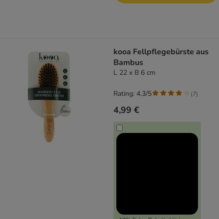
kooa Fellpflegebürste aus
Bambus
L 22 x B 6 cm
Rating: 4.3/5
(
7
)
4,99 €