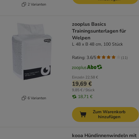
2 Varianten
zooplus Basics
Trainingsunterlagen für
Welpen
L 48 x B 48 cm, 100 Stück
Rating: 3.6/5
(
11
)
Einzeln
22,58 €
19,69 €
9,85 € / Stück
18,71 €
6 Varianten
Zum Warenkorb
hinzufügen
kooa Hündinnenwindeln mit