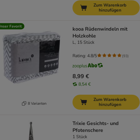
Zum Warenkorb
hinzufügen
nser Favorit
kooa Rüdenwindeln mit
Holzkohle
L, 15 Stück
Rating: 4.8/5
(
93
)
8,99 €
8,54 €
Zum Warenkorb
8 Varianten
hinzufügen
Trixie Gesichts- und
Pfotenschere
1 Stück