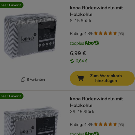
nser Favorit
kooa Rüdenwindeln mit
Holzkohle
S, 15 Stück
Rating: 4.8/5
(
93
)
6,99 €
6,64 €
Zum Warenkorb
8 Varianten
hinzufügen
nser Favorit
kooa Rüdenwindeln mit
Holzkohle
XS, 15 Stück
Rating: 4.8/5
(
93
)