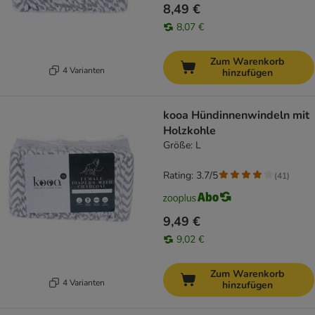
8,49 €
8,07 €
Zum Warenkorb
4 Varianten
hinzufügen
kooa Hündinnenwindeln mit
Holzkohle
Größe: L
Rating: 3.7/5
(
41
)
9,49 €
9,02 €
Zum Warenkorb
4 Varianten
hinzufügen