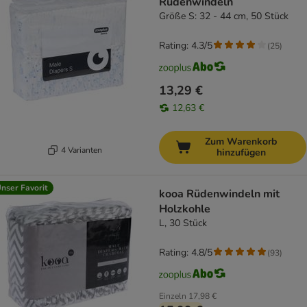
Rüdenwindeln
Größe S: 32 - 44 cm, 50 Stück
Rating: 4.3/5
(
25
)
13,29 €
12,63 €
Zum Warenkorb
4 Varianten
hinzufügen
nser Favorit
kooa Rüdenwindeln mit
Holzkohle
L, 30 Stück
Rating: 4.8/5
(
93
)
Einzeln
17,98 €