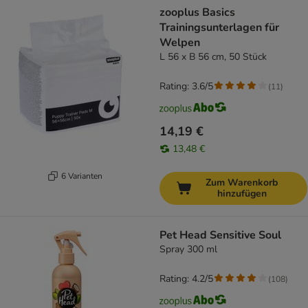
zooplus Basics
Trainingsunterlagen für
Welpen
L 56 x B 56 cm, 50 Stück
Rating: 3.6/5
(
11
)
14,19 €
13,48 €
6 Varianten
Zum Warenkorb
hinzufügen
Pet Head Sensitive Soul
Spray 300 ml
Rating: 4.2/5
(
108
)