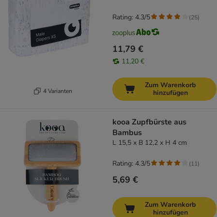
Rating: 4.3/5
(
25
)
11,79 €
11,20 €
Zum Warenkorb
4 Varianten
hinzufügen
kooa Zupfbürste aus
Bambus
L 15,5 x B 12,2 x H 4 cm
Rating: 4.3/5
(
11
)
5,69 €
Zum Warenkorb
hinzufügen