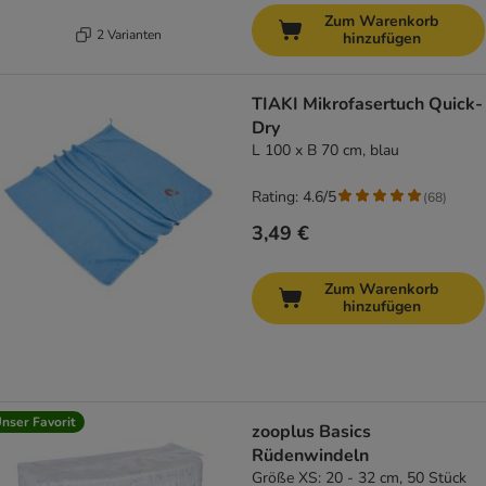
Zum Warenkorb
2 Varianten
hinzufügen
TIAKI Mikrofasertuch Quick-
Dry
L 100 x B 70 cm, blau
Rating: 4.6/5
(
68
)
3,49 €
Zum Warenkorb
hinzufügen
nser Favorit
zooplus Basics
Rüdenwindeln
Größe XS: 20 - 32 cm, 50 Stück