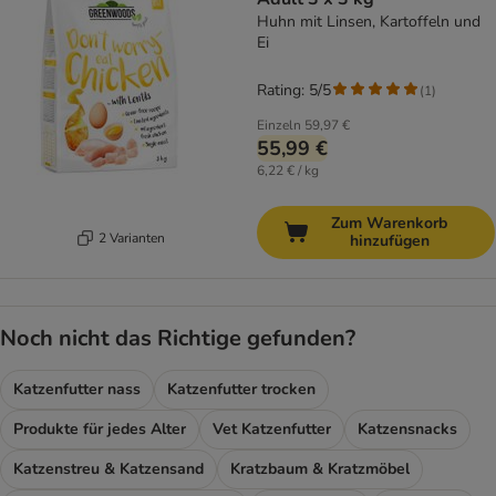
Huhn mit Linsen, Kartoffeln und
Ei
Rating: 5/5
(
1
)
Einzeln
59,97 €
55,99 €
6,22 € / kg
Zum Warenkorb
2 Varianten
hinzufügen
Noch nicht das Richtige gefunden?
Katzenfutter nass
Katzenfutter trocken
Produkte für jedes Alter
Vet Katzenfutter
Katzensnacks
Katzenstreu & Katzensand
Kratzbaum & Kratzmöbel