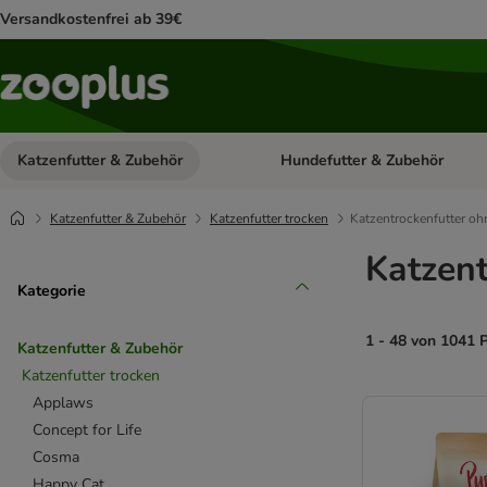
Versandkostenfrei ab 39€
Katzenfutter & Zubehör
Hundefutter & Zubehör
Kategorie-Menü öffnen: Katzenf
Katzenfutter & Zubehör
Katzenfutter trocken
Katzentrockenfutter oh
Katzent
Kategorie
1 - 48 von 1041 
Katzenfutter & Zubehör
Katzenfutter trocken
product items ha
Applaws
Concept for Life
Cosma
Happy Cat