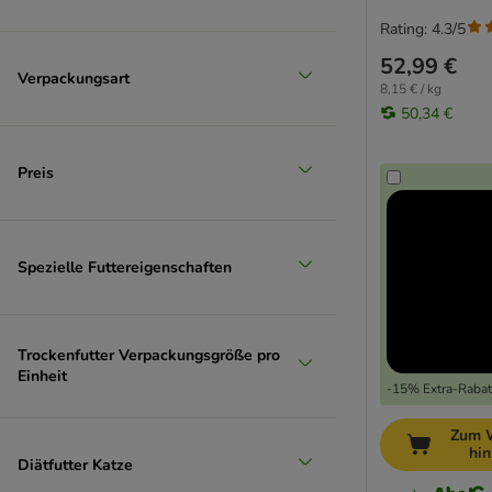
Yarrah Biofutter
Rating: 4.3/5
Ziwi Peak
52,99 €
Kitten
Verpackungsart
8,15 € / kg
Adult
50,34 €
Senior Katzenfutter
Rassekatzen
Preis
Bio Katzentrockenfutter
Getreidefreies Katzentrockenfutter
Glutenfreies Katzentrockenfutter
Kaltgepresstes Katzenfutter
Spezielle Futtereigenschaften
Katzentrockenfutter hoher Fleischanteil
Katzentrockenfutter ohne Geflügel
Katzentrockenfutter ohne Zucker
Trockenfutter Verpackungsgröße pro
Monoprotein Katzentrockenfutter
Einheit
-15% Extra-Rabatt
Weiches Katzentrockenfutter
Diät Trockenfutter für Katzen
Zum 
Hypoallergenes Katzentrockenfutter
hi
Diätfutter Katze
Katzentrockenfutter bei Arthrose