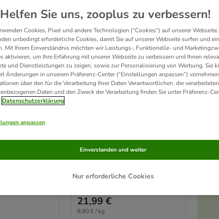
Helfen Sie uns, zooplus zu verbessern!
rwenden Cookies, Pixel und andere Technologien (“Cookies”) auf unserer Webseite.
den unbedingt erforderliche Cookies, damit Sie auf unserer Webseite surfen und ei
. Mit Ihrem Einverständnis möchten wir Leistungs-, Funktionelle- und Marketingzw
s aktivieren, um Ihre Erfahrung mit unserer Webseite zu verbessern und Ihnen relev
te und Dienstleistungen zu zeigen, sowie zur Personalisierung von Werbung. Sie 
eit Änderungen in unserem Präferenz-Center (“Einstellungen anpassen”) vornehmen
ationen über den für die Verarbeitung Ihrer Daten Verantwortlichen, die verarbeiteten
enbezogenen Daten und den Zweck der Verarbeitung finden Sie unter Präferenz-Cen
4 Varianten
Datenschutzerklärung
nal Huhn mit
Purizon Original Huhn mit
defrei
Fisch - getreidefrei
llungen anpassen
2,5 kg
Einverstanden und weiter
Nur erforderliche Cookies
Rating: 4.4/5
(
2791
)
(
2791
)
21,99 €
8,80 € / kg