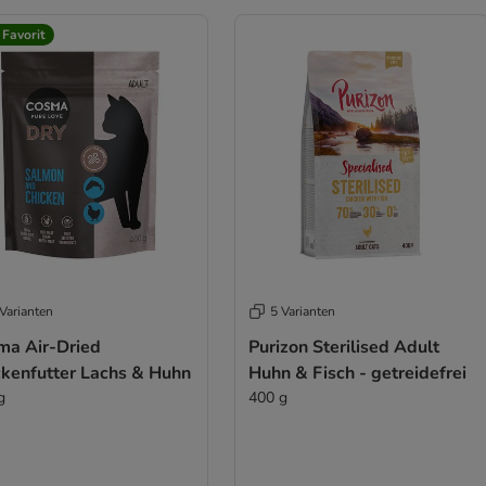
 Favorit
Varianten
5 Varianten
ma Air-Dried
Purizon Sterilised Adult
ckenfutter Lachs & Huhn
Huhn & Fisch - getreidefrei
g
400 g