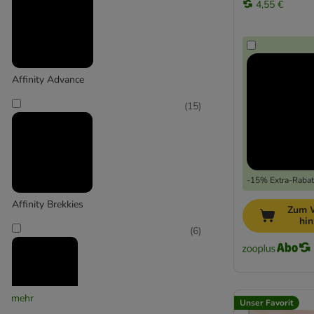
4,55 €
Almo Nature
animonda Carny
animonda vom Feinsten
Bozita
Affinity Advance
Brekkies
Brit
(
15
)
Calibra
Carnilove
Catit
Cat´s Love
-15% Extra-Rabatt
Concept for Life Veterinary Diet
Affinity Brekkies
Zum 
Crave
hi
Dogs'n Tiger
(
6
)
Dolina Noteci
Encore
Eukanuba
Farmina
mehr
Unser Favorit