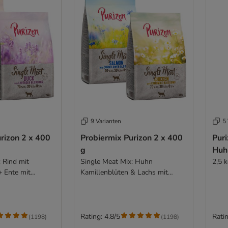
9 Varianten
5 
rizon 2 x 400
Probiermix Purizon 2 x 400
Puri
g
Huhn
 Rind mit
Single Meat Mix: Huhn
2,5 
Ente mit
Kamillenblüten & Lachs mit
Kornblumenblüten
Rating: 4.8/5
Ratin
(
1198
)
(
1198
)