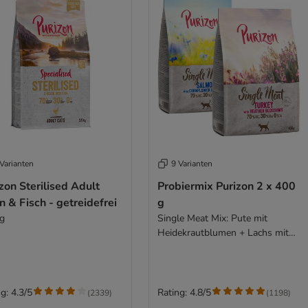
Varianten
9 Varianten
zon Sterilised Adult
Probiermix Purizon 2 x 400
 & Fisch - getreidefrei
g
kg
Single Meat Mix: Pute mit
Heidekrautblumen + Lachs mit
Kornblumenblüten
g: 4.3/5
Rating: 4.8/5
(
2339
)
(
1198
)