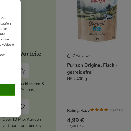
 Wir
nkaufen
ecke-
ante
können
. Weitere
Deine Vorteile
ter
7 Varianten
Purizon Original Fisch -
getreidefrei
NEU 400 g
zooplus Abo aktivieren &
immer 5% sparen
Rating: 4.2/5
(
1418
)
4,99 €
Über 10 Mio. Kunden
vertrauen uns bereits
12,48 € / kg