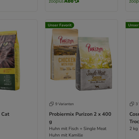
Unser Favorit
Unser
9 Varianten
3 
 Cat
Probiermix Purizon 2 x 400
Cos
g
Tro
Huhn mit Fisch + Single Meat
2 kg
Huhn mit Kamille