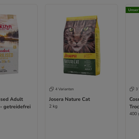
Unser
4 Varianten
3 
lised Adult
Josera Nature Cat
Cos
- getreidefrei
2 kg
Tro
400 