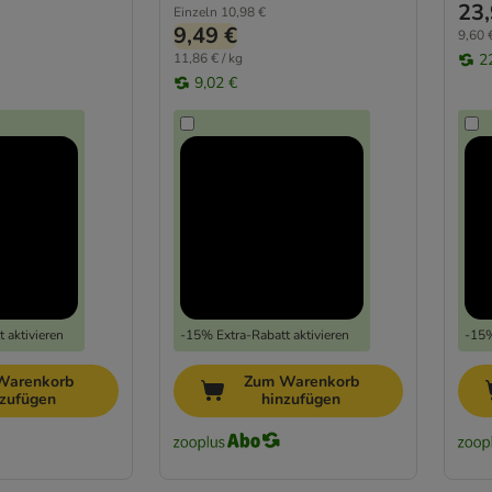
23,
Einzeln
10,98 €
9,49 €
9,60 €
11,86 € / kg
2
9,02 €
 aktivieren
-15% Extra-Rabatt aktivieren
-15%
Warenkorb
Zum Warenkorb
nzufügen
hinzufügen