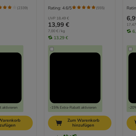
Rating: 4.6/5
Ratin
(
2339
)
(
555
)
6,9
UVP
18,49 €
13,99 €
17,47
7,00 € / kg
6
13,29 €
 aktivieren
-15% Extra-Rabatt aktivieren
-20%
Warenkorb
Zum Warenkorb
nzufügen
hinzufügen