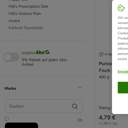
Hill's Prescription Diet
Hill's Science Plan
Wir ve
Josera
verwen
Kattovit Spezialdiät
können
Cookie
Leonardo
Produk
Perfect Fit
jederz
Inform
PURINA ONE
person
4 Varianten
Purizon
sowie
5% Rabatt auf jeden Abo-
Purizon Origi
Royal Canin
Artikel
Fisch - getrei
Royal Canin Breed (Rasse)
Einste
400 g
Royal Canin Feline Veterinary & Expert
Sanabelle
Marke
Smilla
Wild Freedom
Suchen
4Vets
Rating: 4.4/5
Acana
4,79 €
(
9
)
Advance Veterinary Diets
11,98 € / kg
Affinity Advance