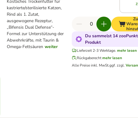
Köstliches Trockenfutter für
kastrierte/sterilisierte Katzen,
Rind als 1. Zutat,
Z
ausgewogene Rezeptur,
Ware
„Bifensis Dual Defense“-
hinzu
Formel zur Unterstützung der
Du sammelst 14 zooPunkte
Abwehrkräfte, mit Taurin &
Produkt
Omega-Fettsäuren
weiter
Lieferzeit 2-3 Werktage.
mehr lesen
Rückgaberecht
mehr lesen
Alle Preise inkl. MwSt.
ggf. zzgl.
Versan