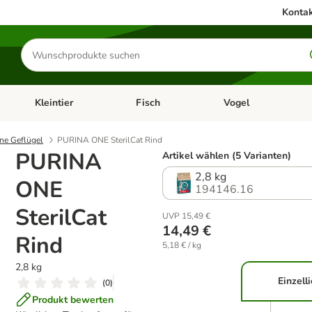
Kontak
Produkte
suchen
Kleintier
Fisch
Vogel
utter & Zubehör
Kategorie-Menü öffnen: Hundefutter & Zubehör
Kategorie-Menü öffnen: Kleintier
Kategorie-Menü öffnen
Ka
ne Geflügel
PURINA ONE SterilCat Rind
PURINA
Artikel wählen (5 Varianten)
2,8 kg
ONE
194146.16
SterilCat
UVP 15,49 €
14,49 €
Rind
5,18 € / kg
2,8 kg
Einzell
(
0
)
Produkt bewerten