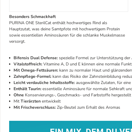
Besonders Schmackhaft
PURINA ONE SterilCat enthält hochwertiges Rind als
Hauptzutat, was deine Samtpfote mit hochwertigem Protein
sowie essentiellen Aminosäuren für die schlanke Muskelmasse
versorgt.
Bifensis Dual Defense:
spezielle Formel zur Unterstützung der
Vitalstoffreich:
Vitamine A, D und E können eine normale Funk
Mit Omega-Fettsäuren:
kann zu normaler Haut und glänzendem 
Zahnpflege-Formel:
kann das Risiko der Zahnsteinbildung reduz
Leicht verdauliche Inhaltsstoffe:
ausgewählte Zutaten, für ein
Enthält Taurin:
essentielle Aminosäure für normale Sehkraft un
Ohne
Konservierungs-, Geschmacks- und Farbstoffe hergestellt
Mit
Tierärzten
entwickelt
Mit Frischeverschluss:
Zip-Beutel zum Erhalt des Aromas