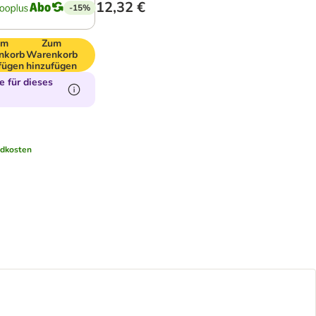
12,32 €
-15%
um
Zum
nkorb
Warenkorb
fügen
hinzufügen
 für dieses
dkosten