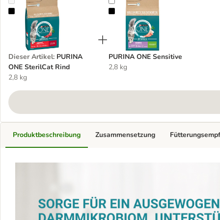
PURINA ONE SterilCat Rind
PURINA ONE Sensitive
Dieser Artikel
:
PURINA
PURINA ONE Sensitive
ONE SterilCat Rind
2,8 kg
2,8 kg
Produktbeschreibung
Zusammensetzung
Fütterungsemp