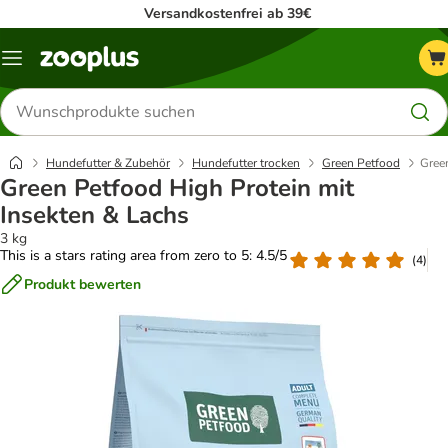
Versandkostenfrei ab 39€
Menü
Produkte
suchen
Hundefutter & Zubehör
Hundefutter trocken
Green Petfood
Green
Green Petfood High Protein mit
Insekten & Lachs
3 kg
This is a stars rating area from zero to 5: 4.5/5
(
4
)
Produkt bewerten