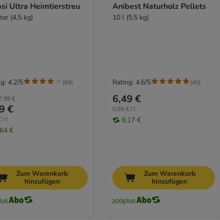
si Ultra Heimtierstreu
Anibest Naturholz Pellets
ter (4,5 kg)
10 l (5,5 kg)
g: 4.2/5
Rating: 4.6/5
(
69
)
(
40
)
6,49 €
7,99 €
9 €
0,65 € / l
 / l
6,17 €
,64 €
Zum Warenkorb
Zum Warenkorb
hinzufügen
hinzufügen