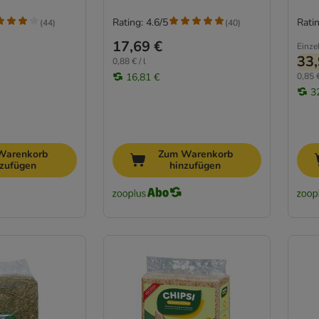
Rating: 4.6/5
Ratin
(
44
)
(
40
)
17,69 €
Einze
33,
0,88 € / l
16,81 €
0,85 €
3
Warenkorb
Zum Warenkorb
nzufügen
hinzufügen