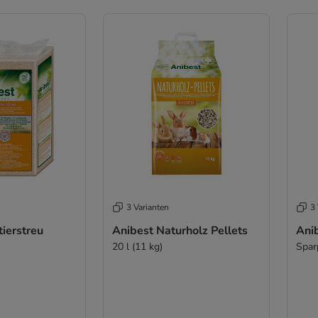
3 Varianten
3 
tierstreu
Anibest Naturholz Pellets
Anib
20 l (11 kg)
Sparp