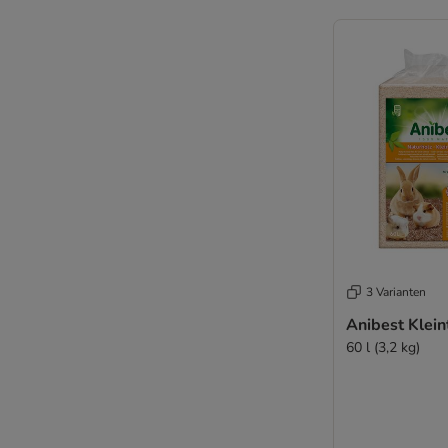
3 Varianten
Anibest Klein
60 l (3,2 kg)