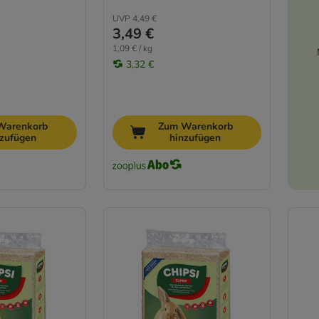
UVP
4,49 €
3,49 €
1,09 € / kg
3,32 €
Warenkorb
Zum Warenkorb
nzufügen
hinzufügen