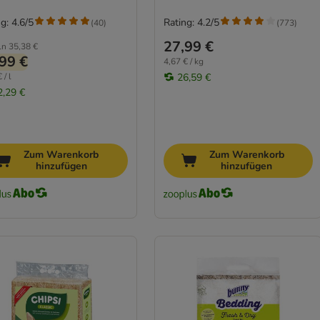
g: 4.6/5
Rating: 4.2/5
(
40
)
(
773
)
27,99 €
ln
35,38 €
99 €
4,67 € / kg
 / l
26,59 €
2,29 €
Zum Warenkorb
Zum Warenkorb
hinzufügen
hinzufügen