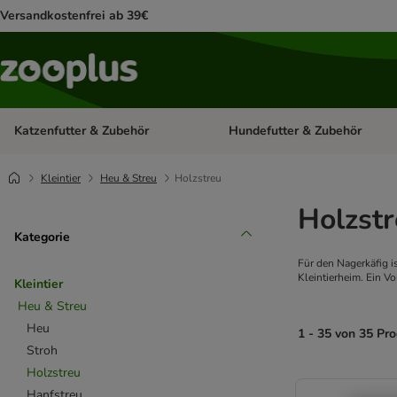
Versandkostenfrei ab 39€
Katzenfutter & Zubehör
Hundefutter & Zubehör
Kategorie-Menü öffnen: Katzenf
Kleintier
Heu & Streu
Holzstreu
Holzstr
Kategorie
Für den Nagerkäfig i
Kleintierheim. Ein V
Kleintier
Heu & Streu
Heu
1 - 35 von 35 Pr
Stroh
Holzstreu
product items ha
Hanfstreu