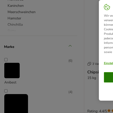
Kaninchen
Meerschweinchen
Wir ve
Hamster
verwen
Chinchilla
können
Cookie
Ratte
Produk
Maus & Gerbil
jederz
Inform
Degu
Marke
person
Frettchen
sowie
Millamore
(
6
)
Einste
3 Varianten
Chipsi Super 
15 kg
Anibest
(
4
)
Rating: 4.4/5