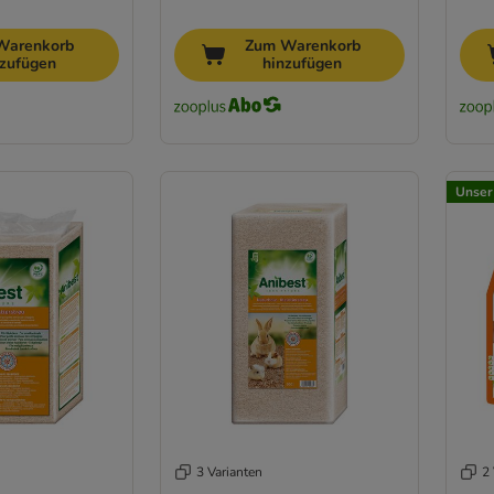
Warenkorb
Zum Warenkorb
nzufügen
hinzufügen
Unser
3 Varianten
2 