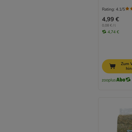
Rating: 4.1/5
4,99 €
0,08 € / l
4,74 €
Zum 
hi