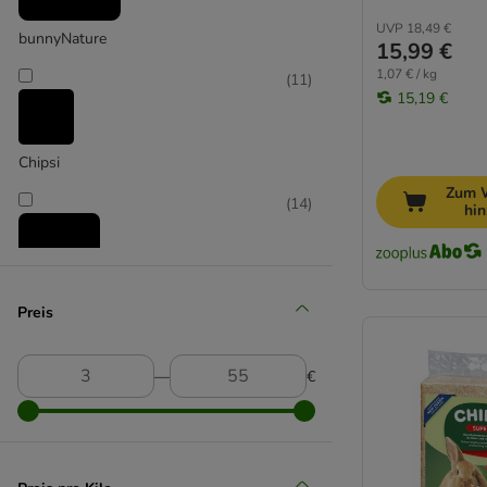
UVP
18,49 €
bunnyNature
15,99 €
1,07 € / kg
(
11
)
15,19 €
Chipsi
Zum 
(
14
)
hi
Preis
Millamore
―
€