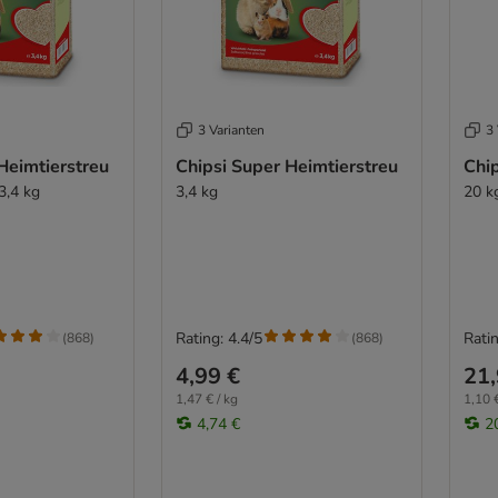
3 Varianten
3 
Heimtierstreu
Chipsi Super Heimtierstreu
Chip
3,4 kg
3,4 kg
20 k
Rating: 4.4/5
Ratin
(
868
)
(
868
)
4,99 €
21,
1,47 € / kg
1,10 €
4,74 €
2