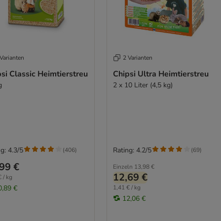
Varianten
2 Varianten
si Classic Heimtierstreu
Chipsi Ultra Heimtierstreu
g
2 x 10 Liter (4,5 kg)
g: 4.3/5
Rating: 4.2/5
(
406
)
(
69
)
99 €
Einzeln
13,98 €
12,69 €
 / kg
0,89 €
1,41 € / kg
12,06 €