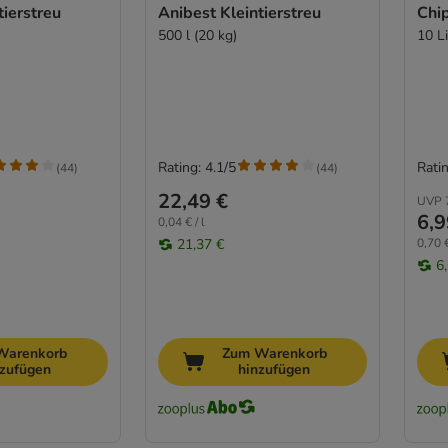
tierstreu
Anibest Kleintierstreu
Chip
500 l (20 kg)
10 Li
Rating: 4.1/5
Ratin
(
44
)
(
44
)
22,49 €
UVP
6,9
0,04 € / l
21,37 €
0,70 €
6
Warenkorb
Zum Warenkorb
nzufügen
hinzufügen