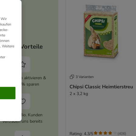
 Wir
nkaufen
ecke-
ante
können
Deine Vorteile
. Weitere
ter
3 Varianten
zooplus Abo aktivieren &
immer 5% sparen
Chipsi Classic Heimtierstreu
2 x 3,2 kg
Über 10 Mio. Kunden
vertrauen uns bereits
Rating: 4.3/5
(
406
)