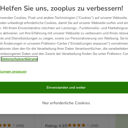
Helfen Sie uns, zooplus zu verbessern!
rwenden Cookies, Pixel und andere Technologien (“Cookies”) auf unserer Webseite.
den unbedingt erforderliche Cookies, damit Sie auf unserer Webseite surfen und ei
. Mit Ihrem Einverständnis möchten wir Leistungs-, Funktionelle- und Marketingzw
s aktivieren, um Ihre Erfahrung mit unserer Webseite zu verbessern und Ihnen relev
te und Dienstleistungen zu zeigen, sowie zur Personalisierung von Werbung. Sie 
eit Änderungen in unserem Präferenz-Center (“Einstellungen anpassen”) vornehmen
ationen über den für die Verarbeitung Ihrer Daten Verantwortlichen, die verarbeiteten
enbezogenen Daten und den Zweck der Verarbeitung finden Sie unter Präferenz-Cen
Datenschutzerklärung
llungen anpassen
3 Varianten
Heimtierstreu
Chipsi Classic Heimtierstreu
Einverstanden und weiter
3,2 kg (ca. 60 Liter)
Nur erforderliche Cookies
Rating: 4.3/5
(
868
)
(
406
)