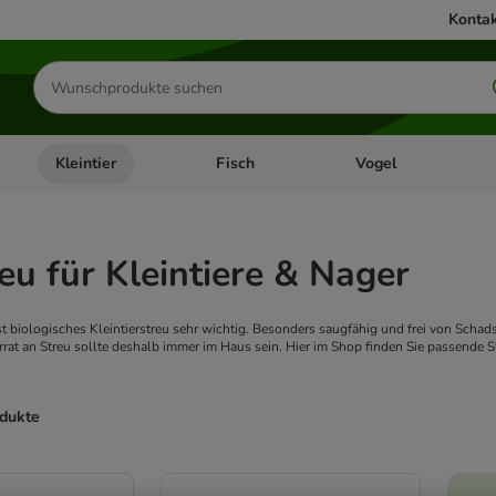
Kontak
Produkte
suchen
Kleintier
Fisch
Vogel
utter & Zubehör
Kategorie-Menü öffnen: Hundefutter & Zubehör
Kategorie-Menü öffnen: Kleintier
Kategorie-Menü öffnen
Ka
eu für Kleintiere & Nager
st biologisches Kleintierstreu sehr wichtig. Besonders saugfähig und frei von Schad
orrat an Streu sollte deshalb immer im Haus sein. Hier im Shop finden Sie passende S
odukte
ve been changed