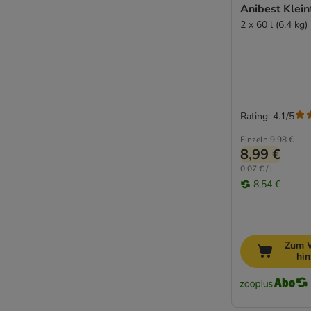
Anibest Klein
2 x 60 l (6,4 kg)
Rating: 4.1/5
Einzeln
9,98 €
8,99 €
0,07 € / l
8,54 €
Zum 
hi