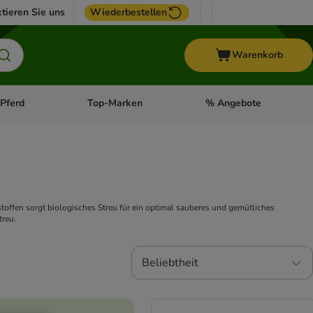
tieren Sie uns
Wiederbestellen
Warenkorb
Pferd
Top-Marken
% Angebote
: Fisch
tegorie-Menü öffnen: Vogel
Kategorie-Menü öffnen: Pferd
Kategorie-Menü öffnen: T
stoffen sorgt biologisches Streu für ein optimal sauberes und gemütliches
treu.
Beliebtheit