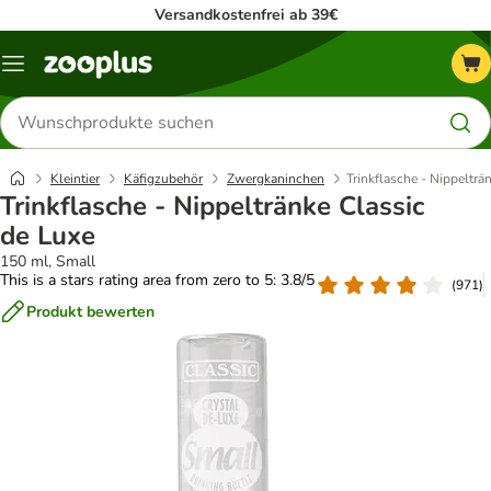
Versandkostenfrei ab 39€
Menü
Produkte
suchen
Kleintier
Käfigzubehör
Zwergkaninchen
Trinkflasche - Nippelträ
Trinkflasche - Nippeltränke Classic
de Luxe
150 ml, Small
This is a stars rating area from zero to 5: 3.8/5
(
971
)
Produkt bewerten