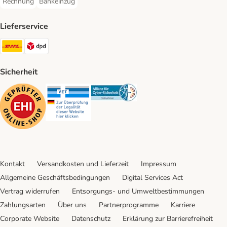
Rechnung
Bankeinzug
Rechnung Payment Method
Bankeinzug Payment Method
Lieferservice
DHL Shipping Method
DPD Shipping Method
Sicherheit
Security
Security
Security
Kontakt
Versandkosten und Lieferzeit
Impressum
Allgemeine Geschäftsbedingungen
Digital Services Act
Vertrag widerrufen
Entsorgungs- und Umweltbestimmungen
Zahlungsarten
Über uns
Partnerprogramme
Karriere
Corporate Website
Datenschutz
Erklärung zur Barrierefreiheit