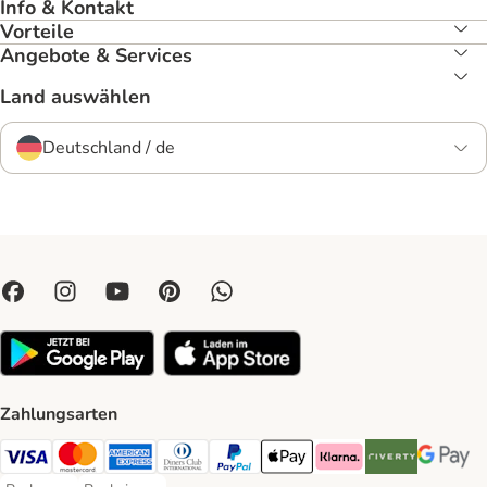
Info & Kontakt
Vorteile
Angebote & Services
Land auswählen
Deutschland / de
Zahlungsarten
Visa Payment Method
Mastercard Payment Method
American Express Payment Method
Diners Club Payment Method
PayPal Payment Method
Apple Pay Payment Method
Klarna Payment Method
Riverty Payment 
Google P