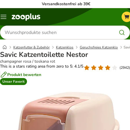
Versandkostenfrei ab 39€
Menü
Produkte
suchen
Katzenfutter & Zubehör
Katzenklos
Geruchsfreies Katzenklo
Savi
Savic Katzentoilette Nestor
champagner rosa / toskana rot
This is a stars rating area from zero to 5: 4.1/5
(
2942
)
Produkt bewerten
Unser Favorit