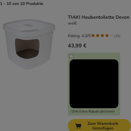
1 - 10 von 10 Produkte
product items have been changed
TIAKI Haubentoilette Devon
weiß
Rating: 4.3/5
(
26
)
43,99 €
-15% Extra-Rabatt aktivieren
Zum Warenkorb
hinzufügen