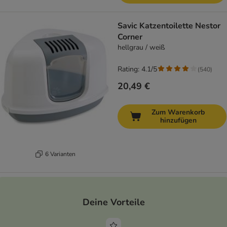
Savic Katzentoilette Nestor
Corner
hellgrau / weiß
Rating: 4.1/5
(
540
)
20,49 €
Zum Warenkorb
hinzufügen
6 Varianten
Deine Vorteile