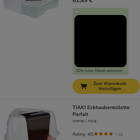
62,49 €
-20% Extra-Rabatt aktivieren
Zum Warenkorb
hinzufügen
TIAKI Eckhaubentoilette
Parfait
creme / rosa
Rating: 4/5
(
2
)