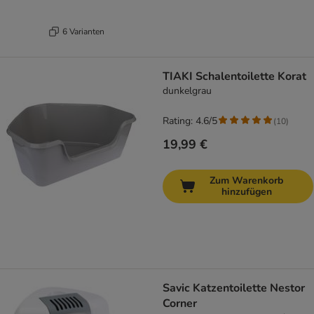
6 Varianten
TIAKI Schalentoilette Korat
dunkelgrau
Rating: 4.6/5
(
10
)
19,99 €
Zum Warenkorb
hinzufügen
Savic Katzentoilette Nestor
Corner