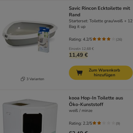
Savic Rincon Ecktoilette mit
Rand
Starterset: Toilette grau/weiß + 12
Bag it up
Rating: 4.2/5
(
26
)
Einzeln
12,68 €
11,49 €
Zum Warenkorb
hinzufügen
3 Varianten
kooa Hop-In Toilette aus
Öko-Kunststoff
weiß / minze
Rating: 2.2/5
(
9
)