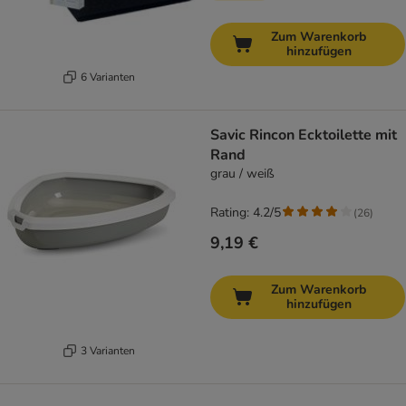
Zum Warenkorb
hinzufügen
6 Varianten
Savic Rincon Ecktoilette mit
Rand
grau / weiß
Rating: 4.2/5
(
26
)
9,19 €
Zum Warenkorb
hinzufügen
3 Varianten