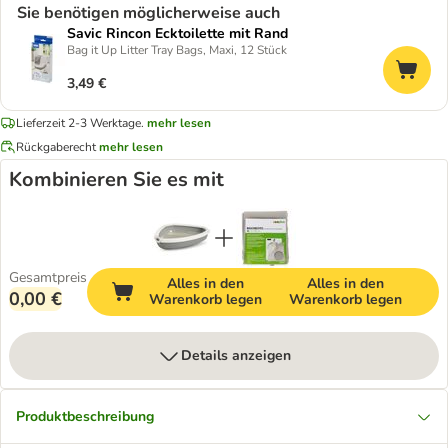
Sie benötigen möglicherweise auch
Savic Rincon Ecktoilette mit Rand
Bag it Up Litter Tray Bags, Maxi, 12 Stück
3,49 €
Lieferzeit 2-3 Werktage.
mehr lesen
Rückgaberecht
mehr lesen
Kombinieren Sie es mit
Gesamtpreis
Alles in den
Alles in den
0,00 €
Warenkorb legen
Warenkorb legen
Details anzeigen
Produktbeschreibung