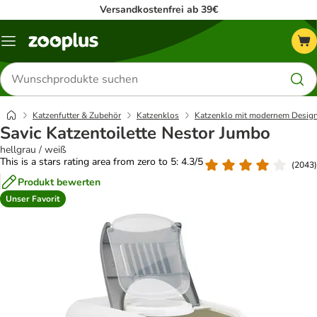
Versandkostenfrei ab 39€
Menü
Produkte
suchen
Katzenfutter & Zubehör
Katzenklos
Katzenklo mit modernem Desig
Savic Katzentoilette Nestor Jumbo
hellgrau / weiß
This is a stars rating area from zero to 5: 4.3/5
(
2043
)
Produkt bewerten
Unser Favorit