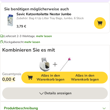
Sie benötigen möglicherweise auch
Savic Katzentoilette Nestor Jumbo
Zubehör: Bag it Up Litter Tray Bags, Jumbo, 6 Stück
3,79 €
Lieferzeit 2-3 Werktage.
mehr lesen
Rückgaberecht
mehr lesen
Kombinieren Sie es mit
Gesamtpreis
Alles in den
Alles in den
0,00 €
Warenkorb legen
Warenkorb legen
Details anzeigen
Produktbeschreibung