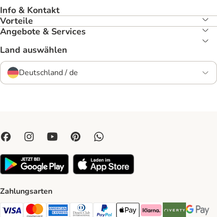
Info & Kontakt
Vorteile
Angebote & Services
Land auswählen
Deutschland / de
Zahlungsarten
Visa Payment Method
Mastercard Payment Method
American Express Payment Method
Diners Club Payment Method
PayPal Payment Method
Apple Pay Payment Method
Klarna Payment Method
Riverty Payment 
Google P