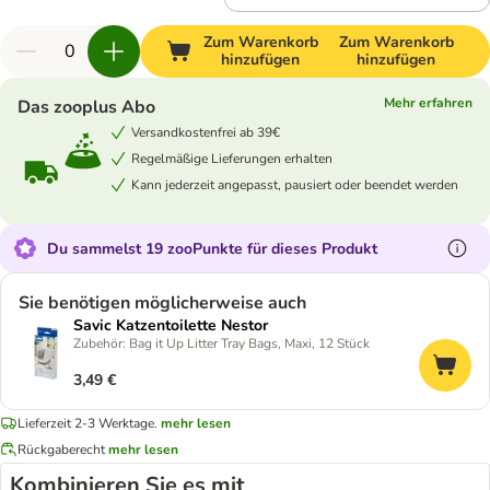
Zum Warenkorb
Zum Warenkorb
hinzufügen
hinzufügen
Mehr erfahren
Das zooplus Abo
Versandkostenfrei ab 39€
Regelmäßige Lieferungen erhalten
Kann jederzeit angepasst, pausiert oder beendet werden
Du sammelst 19 zooPunkte für dieses Produkt
Sie benötigen möglicherweise auch
Savic Katzentoilette Nestor
Zubehör: Bag it Up Litter Tray Bags, Maxi, 12 Stück
3,49 €
Lieferzeit 2-3 Werktage.
mehr lesen
Rückgaberecht
mehr lesen
Kombinieren Sie es mit