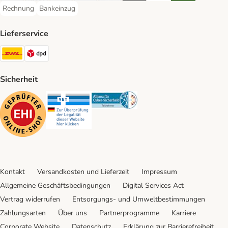
Rechnung
Bankeinzug
Rechnung Payment Method
Bankeinzug Payment Method
Lieferservice
DHL Shipping Method
DPD Shipping Method
Sicherheit
Security
Security
Security
Kontakt
Versandkosten und Lieferzeit
Impressum
Allgemeine Geschäftsbedingungen
Digital Services Act
Vertrag widerrufen
Entsorgungs- und Umweltbestimmungen
Zahlungsarten
Über uns
Partnerprogramme
Karriere
Corporate Website
Datenschutz
Erklärung zur Barrierefreiheit