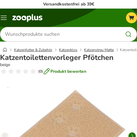
Versandkostenfrei ab 39€
Menü
Produkte
suchen
Katzenfutter & Zubehör
Katzenklos
Katzenstreu Matte
Katzentoil
Katzentoilettenvorleger Pfötchen
beige
Produkt bewerten
(
0
)