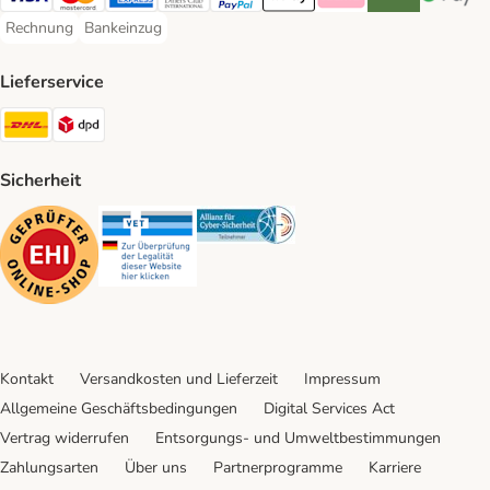
Visa Payment Method
Mastercard Payment Method
American Express Payment Method
Diners Club Payment Method
PayPal Payment Method
Apple Pay Payment Method
Klarna Payment Method
Riverty Payment 
Google P
Rechnung
Bankeinzug
Rechnung Payment Method
Bankeinzug Payment Method
Lieferservice
DHL Shipping Method
DPD Shipping Method
Sicherheit
Security
Security
Security
Kontakt
Versandkosten und Lieferzeit
Impressum
Allgemeine Geschäftsbedingungen
Digital Services Act
Vertrag widerrufen
Entsorgungs- und Umweltbestimmungen
Zahlungsarten
Über uns
Partnerprogramme
Karriere