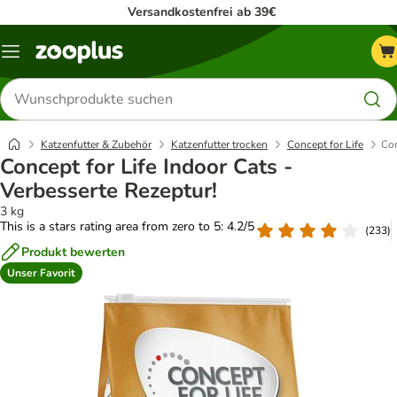
Versandkostenfrei ab 39€
Menü
Produkte
suchen
Katzenfutter & Zubehör
Katzenfutter trocken
Concept for Life
Con
Concept for Life Indoor Cats -
Verbesserte Rezeptur!
3 kg
This is a stars rating area from zero to 5: 4.2/5
(
233
)
Produkt bewerten
Unser Favorit