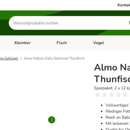
Kontak
Produkte
suchen
Kleintier
Fisch
Vogel
utter & Zubehör
Kategorie-Menü öffnen: Hundefutter & Zubehör
Kategorie-Menü öffnen: Kleintier
Kategorie-Menü öffnen
Ka
ne Geflügel
Almo Nature Daily Sterilised Thunfisch
Almo Nat
Thunfis
Sparpaket: 2 x 12 k
Vollwertiges 
Niedriger Fet
Reich an Ball
Mit leckerem
Quelle für 