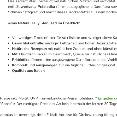
Das Katzenfutter überzeugt mit natürlichen Zutaten und verzichtet 
enthält
wertvolle Präbiotika
für eine ausgeglichene Darmflora sow
Schmackhaftigkeit und macht dieses Trockenfutter zu einem hochwe
Almo Nature Daily Sterilised im Überblick:
Vollwertiges Trockenfutter für sterilisierte und weniger aktive K
Gewichtskontrolle:
niedriger Fettgehalt und hoher Ballaststoffa
Natürliche Rezeptur:
mit natürlichen Zutaten und ohne künstlic
Mit Thunfisch:
lecker im Geschmack, Quelle für natürliches Om
Präbiotika:
fördern eine ausgewogene Darmflora und das Wohl
Komplett und ausgewogen:
für die tägliche Fütterung geeignet
Qualität aus Italien
Preise inkl. MwSt. UVP = unverbindliche Preisempfehlung *
Es gelten d
"Sonst" = Der niedrigste Preis des Artikels innerhalb der letzten 30 Tage
zooplus ist berechtigt, deine E-Mail-Adresse für Direktwerbung für eig