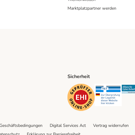
Marktplatzpartner werden
Sicherheit
ping Method
D Shipping Method
Security
Securit
 Geschäftsbedingungen
Digital Services Act
Vertrag widerrufen
atenschutz
Erklärung zur Barrierefreiheit