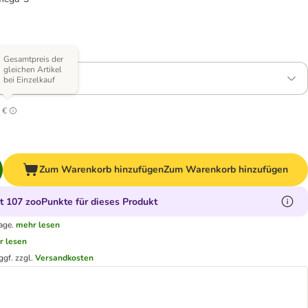
Varianten)
Gesamtpreis der
gleichen Artikel
 2 x 12 kg
bei Einzelkauf
3
 €
Zum Warenkorb hinzufügen
Zum Warenkorb hinzufügen
 107 zooPunkte für dieses Produkt
age.
mehr lesen
r lesen
ggf. zzgl.
Versandkosten