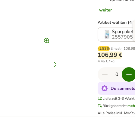
weiter
Artikel wählen (4 
Sparpaket:
2557905.
-1.83%
Einzeln
108,98
106,99 €
4,46 € / kg
Du sammelst
Lieferzeit 2-3 Werkt
Rückgaberecht
meh
Alle Preise inkl. MwSt.