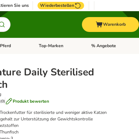
tieren Sie uns
Wiederbestellen
Warenkorb
Pferd
Top-Marken
% Angebote
: Fisch
tegorie-Menü öffnen: Vogel
Kategorie-Menü öffnen: Pferd
Kategorie-Menü öffnen: T
ure Daily Sterilised
ch
g
Produkt bewerten
(
0
)
Trockenfutter für sterilisierte und weniger aktive Katzen
tgehalt zur Unterstützung der Gewichtskontrolle
aststoffen
 Thunfisch
Omega-3