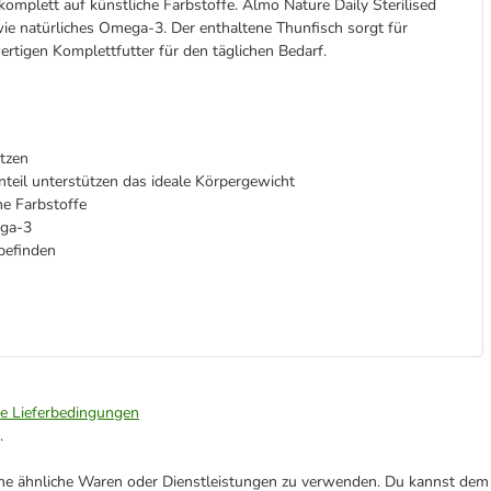
komplett auf künstliche Farbstoffe. Almo Nature Daily Sterilised
ie natürliches Omega-3. Der enthaltene Thunfisch sorgt für
rtigen Komplettfutter für den täglichen Bedarf.
atzen
nteil unterstützen das ideale Körpergewicht
he Farbstoffe
ega-3
befinden
ie Lieferbedingungen
.
ene ähnliche Waren oder Dienstleistungen zu verwenden. Du kannst dem j