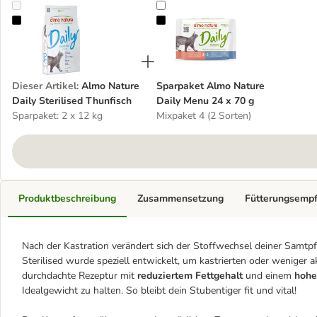
Almo Nature Daily Sterilised Thunfisch
Sparpaket Almo Nature Daily Men
Dieser Artikel
:
Almo Nature
Sparpaket Almo Nature
Daily Sterilised Thunfisch
Daily Menu 24 x 70 g
Sparpaket: 2 x 12 kg
Mixpaket 4 (2 Sorten)
Produktbeschreibung
Zusammensetzung
Fütterungsemp
Nach der Kastration verändert sich der Stoffwechsel deiner Samtpf
Sterilised wurde speziell entwickelt, um kastrierten oder weniger
durchdachte Rezeptur mit
reduziertem Fettgehalt
und einem
hohe
Idealgewicht zu halten. So bleibt dein Stubentiger fit und vital!