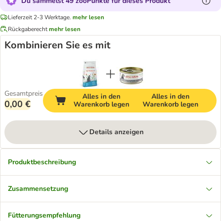
Du sammelst 49 zooPunkte für dieses Produkt
Lieferzeit 2-3 Werktage.
mehr lesen
Rückgaberecht
mehr lesen
Kombinieren Sie es mit
Gesamtpreis
Alles in den
Alles in den
0,00 €
Warenkorb legen
Warenkorb legen
Details anzeigen
Produktbeschreibung
Zusammensetzung
Fütterungsempfehlung