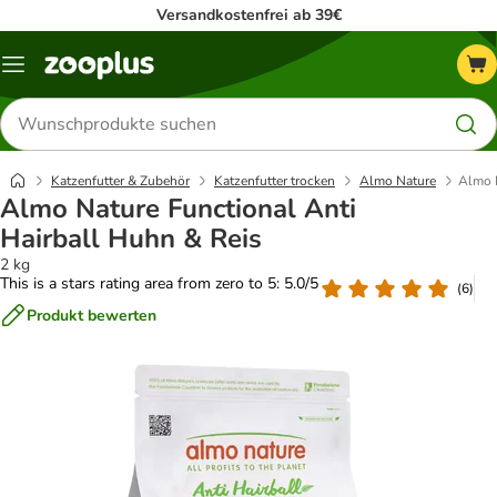
Versandkostenfrei ab 39€
Menü
Produkte
suchen
Katzenfutter & Zubehör
Katzenfutter trocken
Almo Nature
Almo N
Almo Nature Functional Anti
Hairball Huhn & Reis
2 kg
This is a stars rating area from zero to 5: 5.0/5
(
6
)
Produkt bewerten