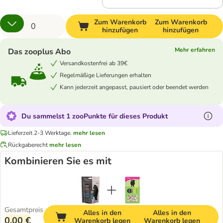
Zum Warenkorb
Zum Warenkorb
hinzufügen
hinzufügen
Mehr erfahren
Das zooplus Abo
Versandkostenfrei ab 39€
Regelmäßige Lieferungen erhalten
Kann jederzeit angepasst, pausiert oder beendet werden
Du sammelst 1 zooPunkte für dieses Produkt
Lieferzeit 2-3 Werktage.
mehr lesen
Rückgaberecht
mehr lesen
Kombinieren Sie es mit
Gesamtpreis
Alles in den
Alles in den
0,00 €
Warenkorb legen
Warenkorb legen