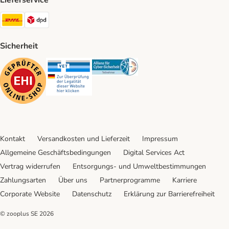
Lieferservice
DHL Shipping Method
DPD Shipping Method
Sicherheit
Security
Security
Security
Kontakt
Versandkosten und Lieferzeit
Impressum
Allgemeine Geschäftsbedingungen
Digital Services Act
Vertrag widerrufen
Entsorgungs- und Umweltbestimmungen
Zahlungsarten
Über uns
Partnerprogramme
Karriere
Corporate Website
Datenschutz
Erklärung zur Barrierefreiheit
© zooplus SE
2026