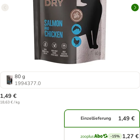
80 g
1994377.0
1,49 €
18,63 € / kg
1,49 €
Einzellieferung
1,27 €
-15%