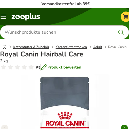
Versandkostenfrei ab 39€
Menü
Produkte
suchen
Katzenfutter & Zubehör
Katzenfutter trocken
Adult
Royal Canin H
Royal Canin Hairball Care
2 kg
Produkt bewerten
(
0
)