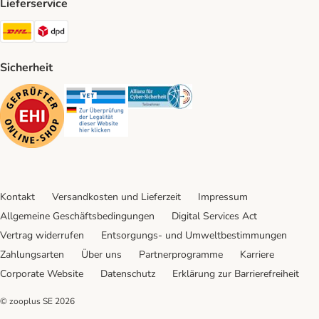
Lieferservice
DHL Shipping Method
DPD Shipping Method
Sicherheit
Security
Security
Security
Kontakt
Versandkosten und Lieferzeit
Impressum
Allgemeine Geschäftsbedingungen
Digital Services Act
Vertrag widerrufen
Entsorgungs- und Umweltbestimmungen
Zahlungsarten
Über uns
Partnerprogramme
Karriere
Corporate Website
Datenschutz
Erklärung zur Barrierefreiheit
© zooplus SE
2026