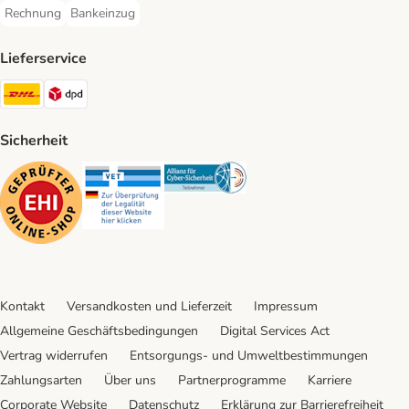
Rechnung
Bankeinzug
Rechnung Payment Method
Bankeinzug Payment Method
Lieferservice
DHL Shipping Method
DPD Shipping Method
Sicherheit
Security
Security
Security
Kontakt
Versandkosten und Lieferzeit
Impressum
Allgemeine Geschäftsbedingungen
Digital Services Act
Vertrag widerrufen
Entsorgungs- und Umweltbestimmungen
Zahlungsarten
Über uns
Partnerprogramme
Karriere
Corporate Website
Datenschutz
Erklärung zur Barrierefreiheit