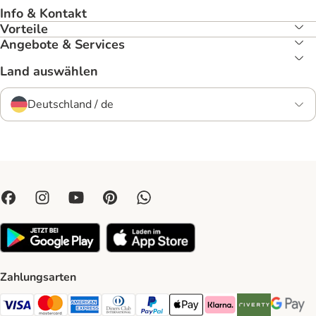
Info & Kontakt
Vorteile
Angebote & Services
Land auswählen
Deutschland / de
Zahlungsarten
Visa Payment Method
Mastercard Payment Method
American Express Payment Method
Diners Club Payment Method
PayPal Payment Method
Apple Pay Payment Method
Klarna Payment Method
Riverty Payment 
Google P