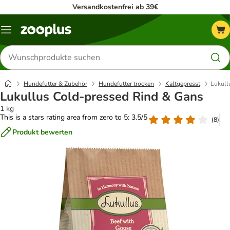
Versandkostenfrei ab 39€
Menü
Produkte
suchen
Hundefutter & Zubehör
Hundefutter trocken
Kaltgepresst
Lukull
Lukullus Cold-pressed Rind & Gans
1 kg
This is a stars rating area from zero to 5: 3.5/5
(
8
)
Produkt bewerten