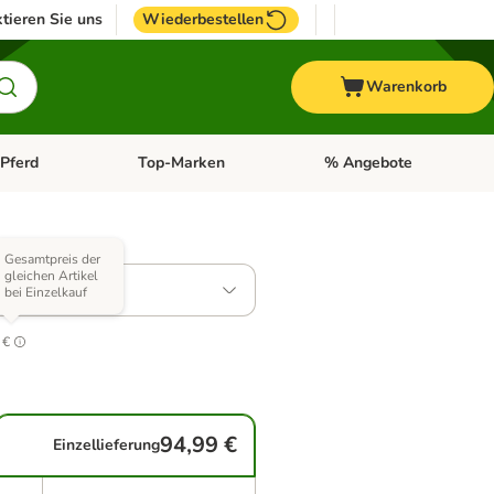
tieren Sie uns
Wiederbestellen
Warenkorb
Pferd
Top-Marken
% Angebote
: Fisch
tegorie-Menü öffnen: Vogel
Kategorie-Menü öffnen: Pferd
Kategorie-Menü öffnen: T
 Varianten)
Gesamtpreis der
gleichen Artikel
: 2 x 12 kg
bei Einzelkauf
.3
 €
94,99 €
Einzellieferung