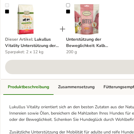
Lukullus Vitality Unterstützung der Beweglichkeit: Rind (getreidefre
Unterstützung der Beweglichkeit: K
Dieser Artikel
:
Lukullus
Unterstützung der
Vitality Unterstützung der
Beweglichkeit: Kalb
Beweglichkeit: Rind
Sparpaket: 2 x 12 kg
(getreidefrei)
200 g
(getreidefrei)
Produktbeschreibung
Zusammensetzung
Fütterungsemp
Lukullus Vitality orientiert sich an den besten Zutaten aus der N
Innereien sowie Ölen, bereichern die Mahlzeiten Ihres Hundes für
oder der Beweglichkeit. Schenken Sie Hundeglück durch Wohlbefin
Zusätzliche Unterstützung der Mobilität für adulte und reife Hunde 