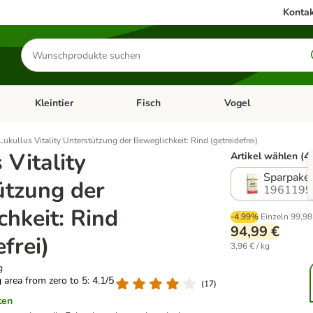
Kontak
Produkte
suchen
Kleintier
Fisch
Vogel
utter & Zubehör
Kategorie-Menü öffnen: Hundefutter & Zubehör
Kategorie-Menü öffnen: Kleintier
Kategorie-Menü öffnen
Ka
Lukullus Vitality Unterstützung der Beweglichkeit: Rind (getreidefrei)
 Vitality
Artikel wählen (4
Sparpaket
ützung der
1961199
hkeit: Rind
-4.99%
Einzeln
99,98
94,99 €
efrei)
3,96 € / kg
g
g area from zero to 5: 4.1/5
(
17
)
ten