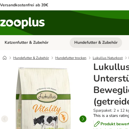
Versandkostenfrei ab 39€
Katzenfutter & Zubehör
Hundefutter & Zubehör
Kategorie-Menü öffnen: Katzenf
Hundefutter & Zubehör
Hundefutter trocken
Lukullus Naturkost
Lukullus
Unterst
Beweglic
(getreid
Sparpaket: 2 x 12 k
This is a stars ratin
Produkt bewer