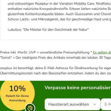
und vollwertigen Rezeptur in der Variation Mobility Care. Rindflei
enthalten natürliche Knorpelnährstoffe. Erbsen liefern natürliche B
glutenfreie Kohlenhyratquelle bilden. Auch Glucosamin und Chondroi
Schuss Lachs- und Mikroalgenöl, das für geschmeidige Haut und g
Lukullus: "Die Meister für den Geschmack der Natur"
Preise inkl. MwSt. UVP = unverbindliche Preisempfehlung *
Es gelten d
"Sonst" = Der niedrigste Preis des Artikels innerhalb der letzten 30 Tage
zooplus ist berechtigt, deine E-Mail-Adresse für Direktwerbung für eig
Übermittlungskosten nach den Basistarifen entstehen, indem du den zoo
10%
Verpasse keine personalisie
Rabatt für Deine
Anmeldung
Haustierart auswählen