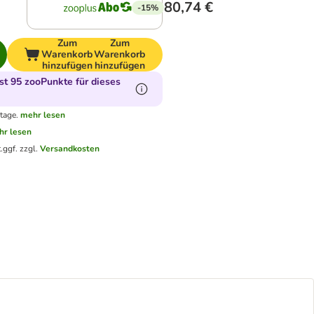
80,74 €
-15%
Zum
Zum
Warenkorb
Warenkorb
hinzufügen
hinzufügen
t 95 zooPunkte für dieses
tage.
mehr lesen
hr lesen
.
ggf. zzgl.
Versandkosten