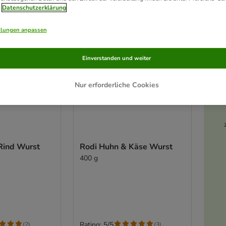
Datenschutzerklärung
llungen anpassen
Einverstanden und weiter
Nur erforderliche Cookies
Rind Wurst
Rodi Huhn & Käse Wurst
400 g
Rating: 5/5
(
2
)
(
3
)