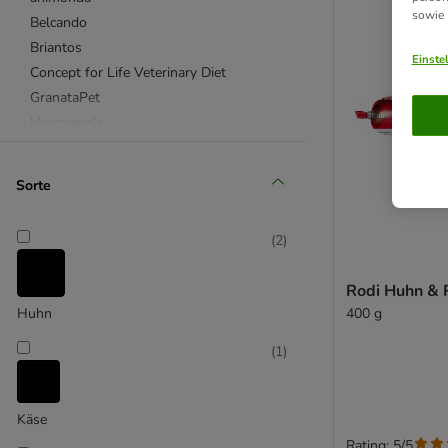
sowie
Belcando
Briantos
Einste
Concept for Life Veterinary Diet
GranataPet
Herrmann's
Hill's Prescription Diet
Josera
Sorte
Lukullus Naturkost
MAC's
(
2
)
Purizon
Royal Canin
Rodi Huhn & 
Royal Canin Veterinary
400 g
Huhn
RINTI
Rocco
(
1
)
Rocco Diet Care
Rosie's Farm
Käse
Terra Canis
Rating: 5/5
Wolf of Wilderness