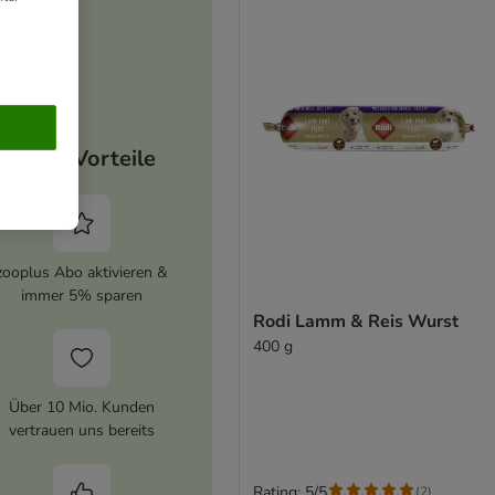
Deine Vorteile
zooplus Abo aktivieren &
immer 5% sparen
Rodi Lamm & Reis Wurst
400 g
Über 10 Mio. Kunden
vertrauen uns bereits
Rating: 5/5
(
2
)