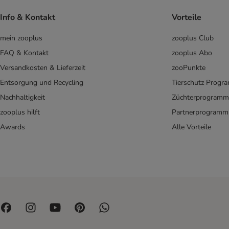
Dolina Noteci
James Wellbeloved
Info & Kontakt
Vorteile
JosiDog
mein zooplus
zooplus Club
Lukullus Menu Gustico
Magnusson
FAQ & Kontakt
zooplus Abo
Mjamjam
Versandkosten & Lieferzeit
zooPunkte
Monge
Entsorgung und Recycling
Tierschutz Progr
Natural Trainer
Nachhaltigkeit
Züchterprogramm
Nature's Variety
zooplus hilft
Partnerprogramm
PAN MIESKO
Awards
Alle Vorteile
Pedigree
proCani
Prolife
Purbello
Pure Nature
Purina One
PURINA PRO PLAN Veterinary Diets
Rafi