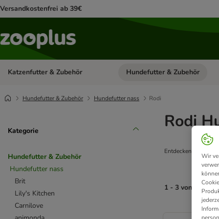
Versandkostenfrei ab 39€
Katzenfutter & Zubehör
Hundefutter & Zubehör
Kategorie-Menü öffnen: Katzenf
Hundefutter & Zubehör
Hundefutter nass
Rodi
Rodi H
Kategorie
Entdecken Sie Hunde
Wir ve
Hundefutter & Zubehör
verwen
Hundefutter nass
können
Brit
Cookie
1 - 3 von 3 Prod
Produk
Lily's Kitchen
jederz
Carnilove
Inform
product items ha
animonda
person