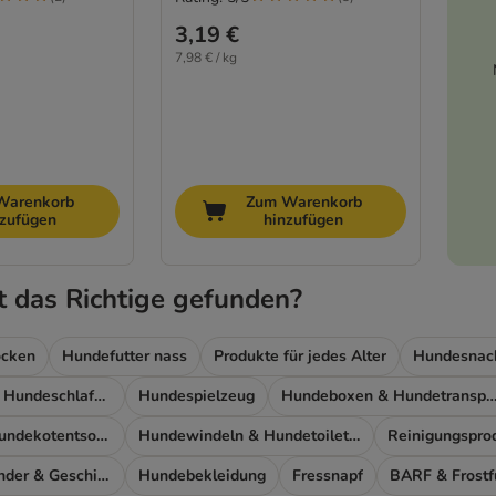
3,19 €
7,98 € / kg
Warenkorb
Zum Warenkorb
nzufügen
hinzufügen
t das Richtige gefunden?
ocken
Hundefutter nass
Produkte für jedes Alter
Hundesnac
Hundebetten & Hundeschlafplatz
Hundespielzeug
Hundeboxen & Hundetransp
Produkte zur Hundekotentsorgung
Hundewindeln & Hundetoiletten
Reinigungspro
Leinen, Halsbänder & Geschirre
Hundebekleidung
Fressnapf
BARF & Frostf