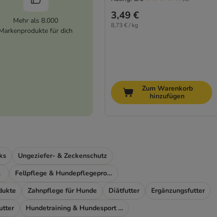
3,49 €
Mehr als 8.000
8,73 € / kg
Markenprodukte für dich
Zum Warenkorb
hinzufügen
ks
Ungeziefer- & Zeckenschutz
ort
Fellpflege & Hundepflegeprodukte
dukte
Zahnpflege für Hunde
Diätfutter
Ergänzungsfutter
utter
Hundetraining & Hundesport Zubehör