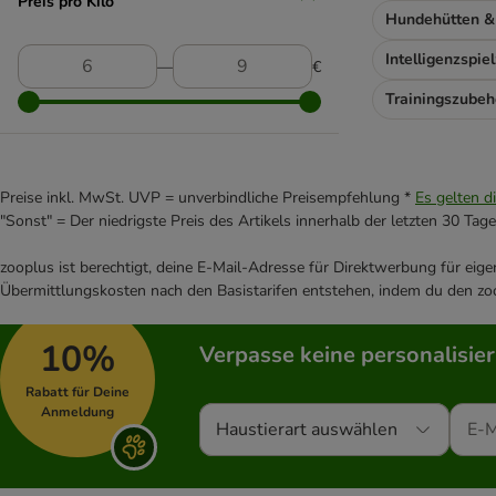
Preis pro Kilo
DIBO
Hundehütten &
Disugual
DOGGY DOG
Intelligenzspie
―
€
Dogs'n Tiger
Trainingszubeh
Dog´s Love
Exclusion
Encore
FetteBeute
Preise inkl. MwSt. UVP = unverbindliche Preisempfehlung *
Es gelten d
"Sonst" = Der niedrigste Preis des Artikels innerhalb der letzten 30 Tage
Fitmin
Fleischeslust
zooplus ist berechtigt, deine E-Mail-Adresse für Direktwerbung für eig
Forza10
Übermittlungskosten nach den Basistarifen entstehen, indem du den zoo
GRAU
Greenwoods
10%
Verpasse keine personalisie
Goood
Happy Dog
Rabatt für Deine
Anmeldung
Hardys
Haustierart auswählen
Hill’s Science Plan
Isegrim