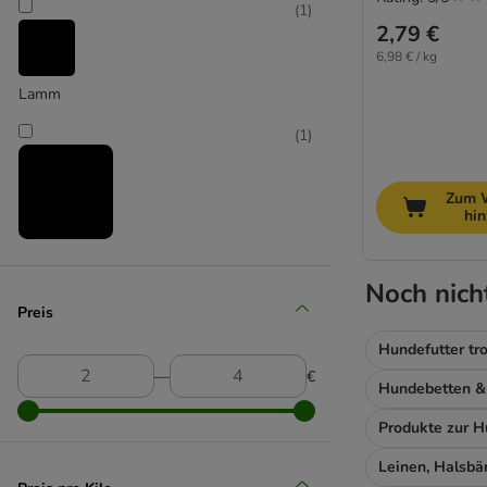
(
1
)
4vets
2,79 €
Advance Veterinary Diet
6,98 € / kg
Almo Nature
Lamm
Alpha Spirit
animonda Integra
(
1
)
animonda vom Feinsten
Applaws
Zum 
hi
Best Nature
Bozita
Rind & Kalb
BugBell
Noch nich
Burns
Preis
Butcher's
Hundefutter tr
Calibra
―
€
Caniland
Cesar
Crave
DeliBest Fleischrolle