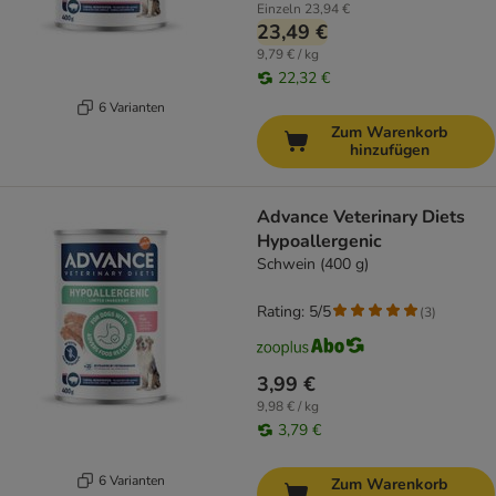
Einzeln
23,94 €
23,49 €
9,79 € / kg
22,32 €
6 Varianten
Zum Warenkorb
hinzufügen
Advance Veterinary Diets
Hypoallergenic
Schwein (400 g)
Rating: 5/5
(
3
)
3,99 €
9,98 € / kg
3,79 €
6 Varianten
Zum Warenkorb