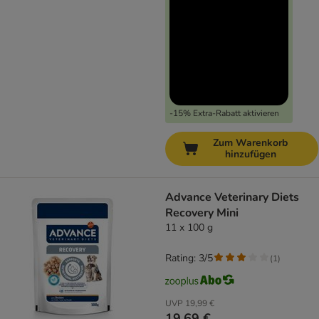
-15% Extra-Rabatt aktivieren
Zum Warenkorb
hinzufügen
Advance Veterinary Diets
Recovery Mini
11 x 100 g
Rating: 3/5
(
1
)
UVP
19,99 €
19,69 €