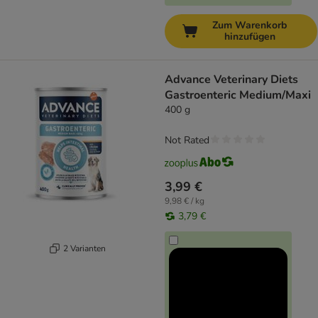
Zum Warenkorb
hinzufügen
Advance Veterinary Diets
Gastroenteric Medium/Maxi
400 g
Not Rated
3,99 €
9,98 € / kg
3,79 €
2 Varianten