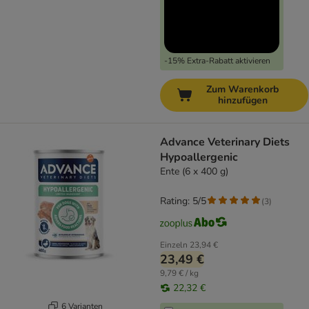
-15% Extra-Rabatt aktivieren
Zum Warenkorb
hinzufügen
Advance Veterinary Diets
Hypoallergenic
Ente (6 x 400 g)
Rating: 5/5
(
3
)
Einzeln
23,94 €
23,49 €
9,79 € / kg
22,32 €
6 Varianten