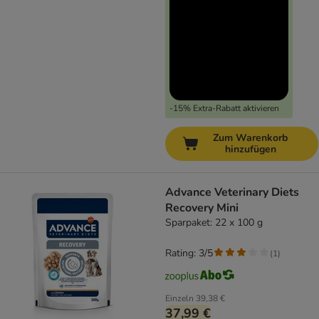
-15% Extra-Rabatt aktivieren
Zum Warenkorb
hinzufügen
Advance Veterinary Diets
Recovery Mini
Sparpaket: 22 x 100 g
Rating: 3/5
(
1
)
Einzeln
39,38 €
37,99 €