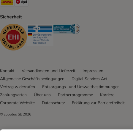
Sicherheit
Security
Security
Security
Kontakt
Versandkosten und Lieferzeit
Impressum
Allgemeine Geschäftsbedingungen
Digital Services Act
Vertrag widerrufen
Entsorgungs- und Umweltbestimmungen
Zahlungsarten
Über uns
Partnerprogramme
Karriere
Corporate Website
Datenschutz
Erklärung zur Barrierefreiheit
© zooplus SE
2026