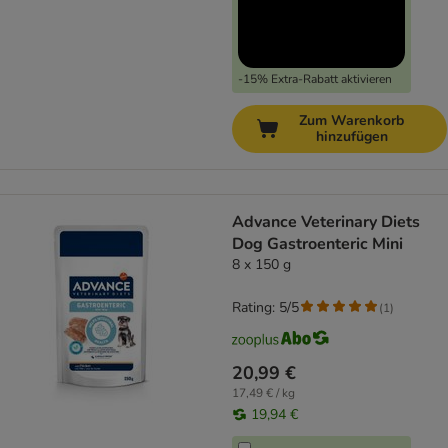
-15% Extra-Rabatt aktivieren
Zum Warenkorb
hinzufügen
Advance Veterinary Diets
Dog Gastroenteric Mini
8 x 150 g
Rating: 5/5
(
1
)
20,99 €
17,49 € / kg
19,94 €