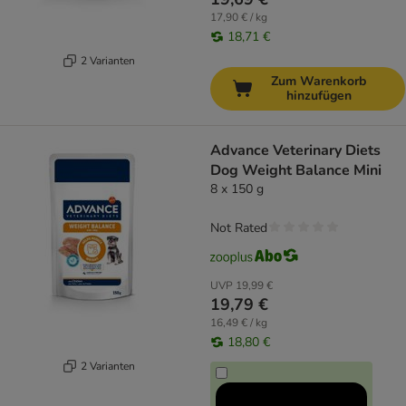
17,90 € / kg
18,71 €
2 Varianten
Zum Warenkorb
hinzufügen
Advance Veterinary Diets
Dog Weight Balance Mini
8 x 150 g
Not Rated
UVP
19,99 €
19,79 €
16,49 € / kg
18,80 €
2 Varianten