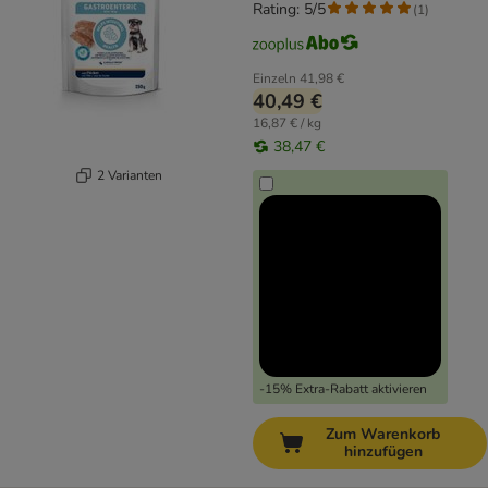
Rating: 5/5
(
1
)
Einzeln
41,98 €
40,49 €
16,87 € / kg
38,47 €
2 Varianten
-15% Extra-Rabatt aktivieren
Zum Warenkorb
hinzufügen