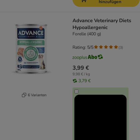
hinzufügen
Advance Veterinary Diets
Hypoallergenic
Forelle (400 g)
Rating: 5/5
(
3
)
3,99 €
9,98 € / kg
3,79 €
6 Varianten