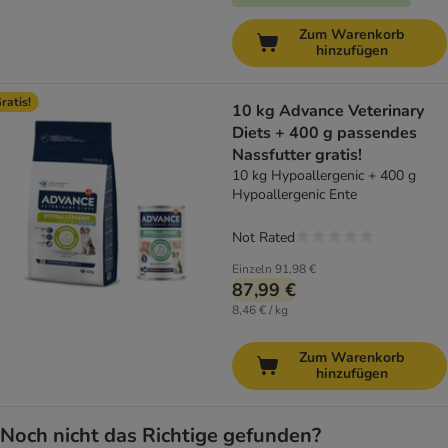
Zum Warenkorb
hinzufügen
ratis!
10 kg Advance Veterinary
Diets + 400 g passendes
Nassfutter gratis!
10 kg Hypoallergenic + 400 g
Hypoallergenic Ente
Not Rated
Einzeln
91,98 €
87,99 €
8,46 € / kg
Zum Warenkorb
hinzufügen
Noch nicht das Richtige gefunden?