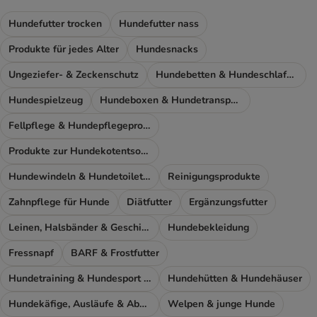
Hundefutter trocken
Hundefutter nass
Produkte für jedes Alter
Hundesnacks
Ungeziefer- & Zeckenschutz
Hundebetten & Hundeschlafplatz
Hundespielzeug
Hundeboxen & Hundetransport
Fellpflege & Hundepflegeprodukte
Produkte zur Hundekotentsorgung
Hundewindeln & Hundetoiletten
Reinigungsprodukte
Zahnpflege für Hunde
Diätfutter
Ergänzungsfutter
Leinen, Halsbänder & Geschirre
Hundebekleidung
Fressnapf
BARF & Frostfutter
Hundetraining & Hundesport Zubehör
Hundehütten & Hundehäuser
Hundekäfige, Ausläufe & Absperrgitter
Welpen & junge Hunde