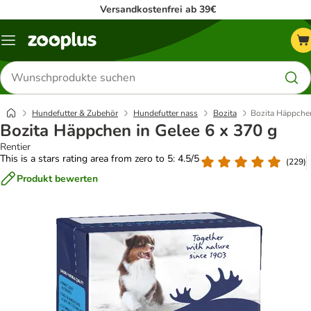
Versandkostenfrei ab 39€
Menü
Produkte
suchen
Hundefutter & Zubehör
Hundefutter nass
Bozita
Bozita Häppchen
Bozita Häppchen in Gelee 6 x 370 g
Rentier
This is a stars rating area from zero to 5: 4.5/5
(
229
)
Produkt bewerten