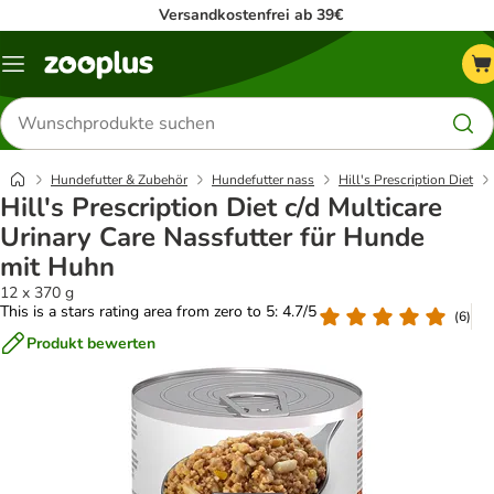
Versandkostenfrei ab 39€
Menü
Produkte
suchen
Hundefutter & Zubehör
Hundefutter nass
Hill's Prescription Diet
Hill's Prescription Diet c/d Multicare
Urinary Care Nassfutter für Hunde
mit Huhn
12 x 370 g
This is a stars rating area from zero to 5: 4.7/5
(
6
)
Produkt bewerten