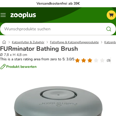
Versandkostenfrei ab 39€
Menü
Produkte
suchen
Katzenfutter & Zubehör
Fellpflege & Katzenpflegeprodukte
Katzenb
FURminator Bathing Brush
Ø 7,8 x H 4,8 cm
This is a stars rating area from zero to 5: 3.0/5
(
3
)
Produkt bewerten