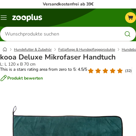
Versandkostenfrei ab 39€
Menü
Produkte
suchen
Hundefutter & Zubehör
Fellpflege & Hundepflegeprodukte
Hundeba
kooa Deluxe Mikrofaser Handtuch
L: L 120 x B 70 cm
This is a stars rating area from zero to 5: 4.5/5
(
32
)
Produkt bewerten