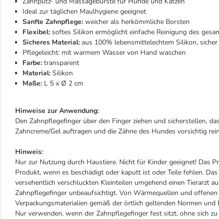
Zahnputz- und Massagebürste für Hunde und Katzen
Ideal zur täglichen Maulhygiene geeignet
Sanfte Zahnpflege:
weicher als herkömmliche Borsten
Flexibel:
softes Silikon ermöglicht einfache Reinigung des ges
Sicheres Material:
aus 100% lebensmittelechtem Silikon, sicher
Pflegeleicht: mit warmem Wasser von Hand waschen
Farbe:
transparent
Material:
Silikon
Maße:
L 5 x Ø 2 cm
Hinweise zur Anwendung:
Den Zahnpflegefinger über den Finger ziehen und sicherstellen, das
Zahncreme/Gel auftragen und die Zähne des Hundes vorsichtig reini
Hinweis:
Nur zur Nutzung durch Haustiere. Nicht für Kinder geeignet! Das 
Produkt, wenn es beschädigt oder kaputt ist oder Teile fehlen. Da
versehentlich verschluckten Kleinteilen umgehend einen Tierarzt au
Zahnpflegefinger unbeaufsichtigt. Von Wärmequellen und offenen
Verpackungsmaterialien gemäß der örtlich geltenden Normen und
Nur verwenden, wenn der Zahnpflegefinger fest sitzt, ohne sich z