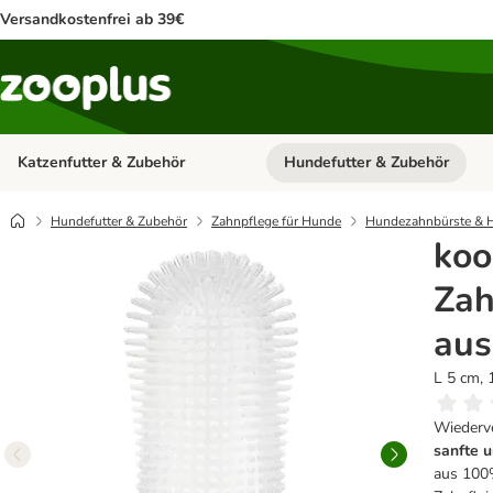
Versandkostenfrei ab 39€
Katzenfutter & Zubehör
Hundefutter & Zubehör
Kategorie-Menü öffnen: Katzenf
Hundefutter & Zubehör
Zahnpflege für Hunde
Hundezahnbürste & 
koo
Zah
aus
L 5 cm, 
Wiederve
sanfte u
aus 100