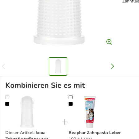
Zahnfle
Kombinieren Sie es mit
kooa Zahnpflegefinger aus Silikon
Beaphar Zahnpasta Leber
Dieser Artikel
:
kooa
Beaphar Zahnpasta Leber