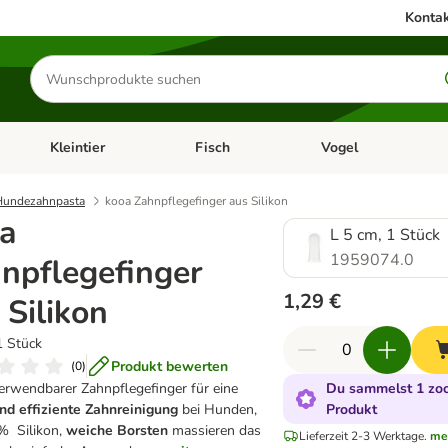
Kontak
Produkte
suchen
Kleintier
Fisch
Vogel
utter & Zubehör
Kategorie-Menü öffnen: Hundefutter & Zubehör
Kategorie-Menü öffnen: Kleintier
Kategorie-Menü öffnen
Ka
Hundezahnpasta
kooa Zahnpflegefinger aus Silikon
a
L 5 cm, 1 Stück
1959074.0
npflegefinger
1,29 €
 Silikon
1 Stück
Produkt bewerten
(
0
)
rwendbarer Zahnpflegefinger für eine
Du sammelst 1 zoo
nd effiziente Zahnreinigung
bei Hunden,
Produkt
% Silikon,
weiche Borsten
massieren das
Lieferzeit 2-3 Werktage.
me