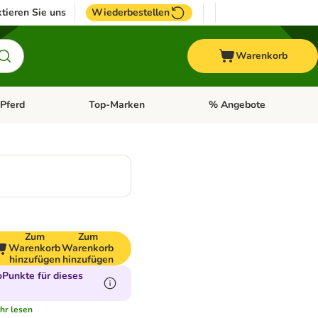
tieren Sie uns
Wiederbestellen
Warenkorb
Pferd
Top-Marken
% Angebote
: Fisch
tegorie-Menü öffnen: Vogel
Kategorie-Menü öffnen: Pferd
Kategorie-Menü öffnen: T
Zum
Zum
Warenkorb
Warenkorb
hinzufügen
hinzufügen
Punkte für dieses
hr lesen