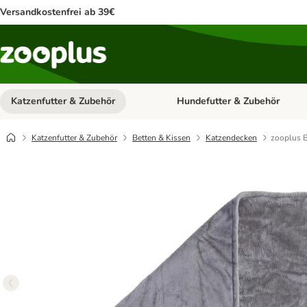
Versandkostenfrei ab 39€
Katzenfutter & Zubehör
Hundefutter & Zubehör
Kategorie-Menü öffnen: Katzenf
Katzenfutter & Zubehör
Betten & Kissen
Katzendecken
zooplus B