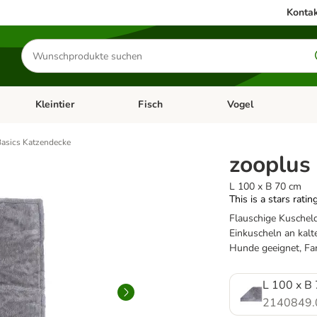
Kontak
Produkte
suchen
Kleintier
Fisch
Vogel
utter & Zubehör
Kategorie-Menü öffnen: Hundefutter & Zubehör
Kategorie-Menü öffnen: Kleintier
Kategorie-Menü öffnen
Ka
asics Katzendecke
zooplus
L 100 x B 70 cm
This is a stars ratin
Flauschige Kuschel
Einkuscheln an kalt
Hunde geeignet, Fa
L 100 x B
2140849.