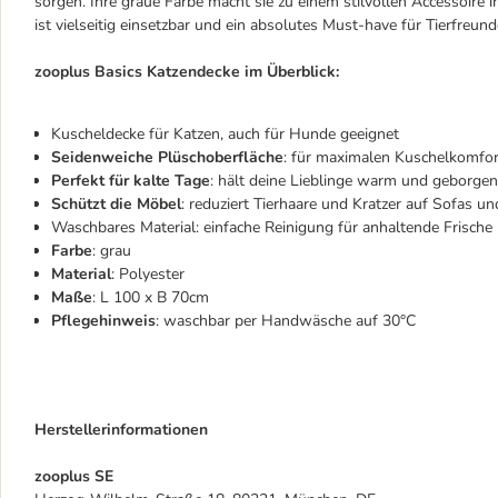
sorgen. Ihre graue Farbe macht sie zu einem stilvollen Accessoire
ist vielseitig einsetzbar und ein absolutes Must-have für Tierfreund
zooplus Basics Katzendecke im Überblick:
Kuscheldecke für Katzen, auch für Hunde geeignet
Seidenweiche Plüschoberfläche
: für maximalen Kuschelkomfor
Perfekt für kalte Tage
: hält deine Lieblinge warm und geborgen
Schützt die Möbel
: reduziert Tierhaare und Kratzer auf Sofas u
Waschbares Material: einfache Reinigung für anhaltende Frische
Farbe
: grau
Material
: Polyester
Maße
: L 100 x B 70cm
Pflegehinweis
: waschbar per Handwäsche auf 30°C
Herstellerinformationen
zooplus SE