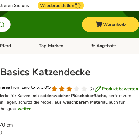
tieren Sie uns
Wiederbestellen
Warenkorb
Pferd
Top-Marken
% Angebote
: Fisch
tegorie-Menü öffnen: Vogel
Kategorie-Menü öffnen: Pferd
Kategorie-Menü öffnen: T
 Basics Katzendecke
g area from zero to 5: 3.0/5
Produkt bewerten
(
2
)
decke für Katzen,
mit seidenweicher Plüschoberfläche
, perfekt zum
en Tagen, schützt die Möbel,
aus waschbarem Material
, auch für
rbe: grau
weiter
 70 cm
0