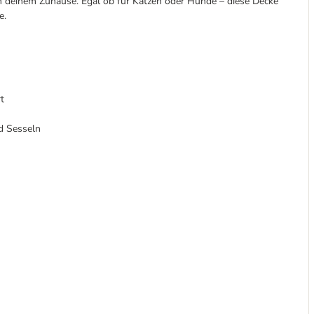
 in deinem Zuhause. Egal ob für Katzen oder Hunde – diese Decke
e.
t
nd Sesseln