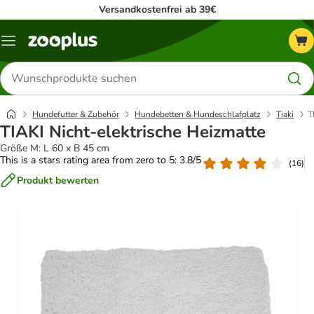
Versandkostenfrei ab 39€
Menü
Produkte
suchen
Hundefutter & Zubehör
Hundebetten & Hundeschlafplatz
Tiaki
T
TIAKI Nicht-elektrische Heizmatte
Größe M: L 60 x B 45 cm
This is a stars rating area from zero to 5: 3.8/5
(
16
)
Produkt bewerten