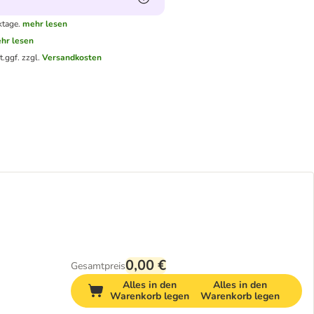
ktage.
mehr lesen
hr lesen
t.
ggf. zzgl.
Versandkosten
0,00 €
Gesamtpreis
Alles in den
Alles in den
Warenkorb legen
Warenkorb legen