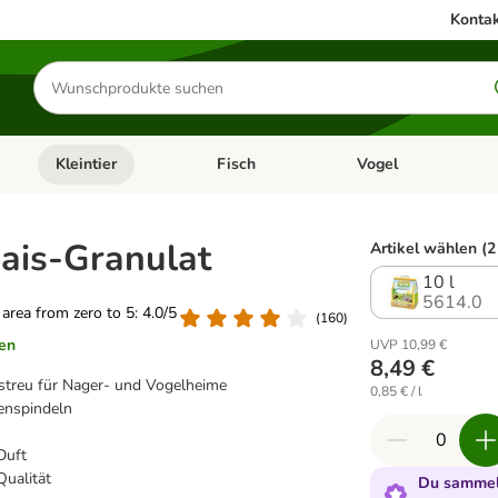
Kontak
Produkte
suchen
Kleintier
Fisch
Vogel
utter & Zubehör
Kategorie-Menü öffnen: Hundefutter & Zubehör
Kategorie-Menü öffnen: Kleintier
Kategorie-Menü öffnen
Ka
ais-Granulat
Artikel wählen (2
10 l
5614.0
g area from zero to 5: 4.0/5
(
160
)
en
UVP 10,99 €
8,49 €
nstreu für Nager- und Vogelheime
0,85 € / l
enspindeln
Duft
ualität
Du sammels