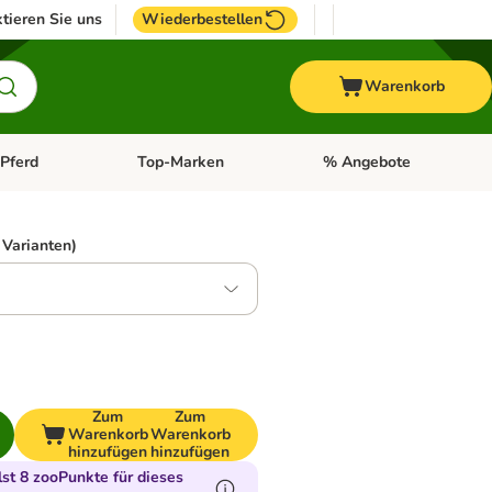
tieren Sie uns
Wiederbestellen
Warenkorb
Pferd
Top-Marken
% Angebote
: Fisch
tegorie-Menü öffnen: Vogel
Kategorie-Menü öffnen: Pferd
Kategorie-Menü öffnen: T
 Varianten)
Zum
Zum
Warenkorb
Warenkorb
hinzufügen
hinzufügen
t 8 zooPunkte für dieses