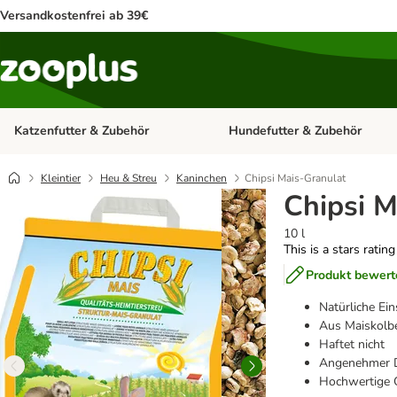
Versandkostenfrei ab 39€
Katzenfutter & Zubehör
Hundefutter & Zubehör
Kategorie-Menü öffnen: Katzenf
Kleintier
Heu & Streu
Kaninchen
Chipsi Mais-Granulat
Chipsi M
10 l
This is a stars ratin
Produkt bewert
Natürliche Ei
Aus Maiskolb
Haftet nicht
Angenehmer 
Hochwertige Q