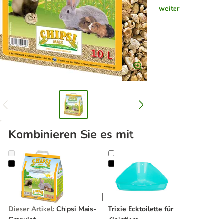
weiter
Kombinieren Sie es mit
Chipsi Mais-Granulat
Trixie Ecktoilette für Kleintiere
Dieser Artikel
:
Chipsi Mais-
Trixie Ecktoilette für