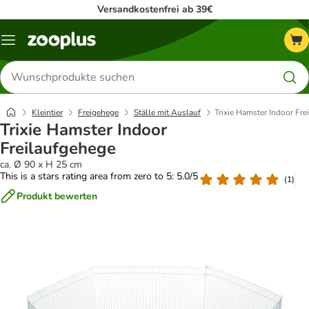
Versandkostenfrei ab 39€
Menü
Produkte
suchen
Kleintier
Freigehege
Ställe mit Auslauf
Trixie Hamster Indoor Fre
Trixie Hamster Indoor
Freilaufgehege
ca. Ø 90 x H 25 cm
This is a stars rating area from zero to 5: 5.0/5
(
1
)
Produkt bewerten