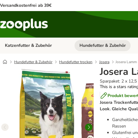
Versandkostenfrei ab 39€
Katzenfutter & Zubehör
Hundefutter & Zubehör
Kategorie-Menü öffnen: Katzenf
Hundefutter & Zubehör
Hundefutter trocken
Josera
Josera Lamm 
Josera 
Sparpaket: 2 x 12,5
This is a stars ratin
Produkt bewer
Josera Trockenfutte
Look. Gleiche Quali
Ganzheitliche
Rassen
Glutenfrei un