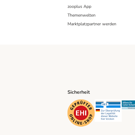
zooplus App
Themenwelten
Marktplatzpartner werden
Sicherheit
ping Method
D Shipping Method
Security
Securit