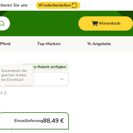
tieren Sie uns
Wiederbestellen
Warenkorb
Pferd
Top-Marken
% Angebote
: Fisch
tegorie-Menü öffnen: Vogel
Kategorie-Menü öffnen: Pferd
Kategorie-Menü öffnen: T
 Varianten)
% Extra-Rabatt verfügbar
Gesamtpreis der
gleichen Artikel
: 2 x 12,5 kg
bei Einzelkauf
.4
 €
88,49 €
Einzellieferung