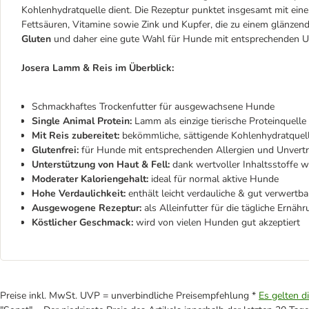
Kohlenhydratquelle dient. Die Rezeptur punktet insgesamt mit eine
Fettsäuren, Vitamine sowie Zink und Kupfer, die zu einem glänzen
Gluten
und daher eine gute Wahl für Hunde mit entsprechenden Un
Josera Lamm & Reis im Überblick:
Schmackhaftes Trockenfutter für ausgewachsene Hunde
Single Animal Protein:
Lamm als einzige tierische Proteinquelle
Mit Reis zubereitet:
bekömmliche, sättigende Kohlenhydratquel
Glutenfrei:
für Hunde mit entsprechenden Allergien und Unverträ
Unterstützung von Haut & Fell:
dank wertvoller Inhaltsstoffe w
Moderater Kaloriengehalt:
ideal für normal aktive Hunde
Hohe Verdaulichkeit:
enthält leicht verdauliche & gut verwertb
Ausgewogene Rezeptur:
als Alleinfutter für die tägliche Ernäh
Köstlicher Geschmack:
wird von vielen Hunden gut akzeptiert
Preise inkl. MwSt. UVP = unverbindliche Preisempfehlung *
Es gelten d