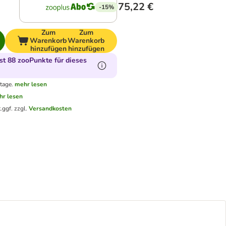
75,22 €
-15%
Zum
Zum
Warenkorb
Warenkorb
hinzufügen
hinzufügen
t 88 zooPunkte für dieses
tage.
mehr lesen
hr lesen
.
ggf. zzgl.
Versandkosten