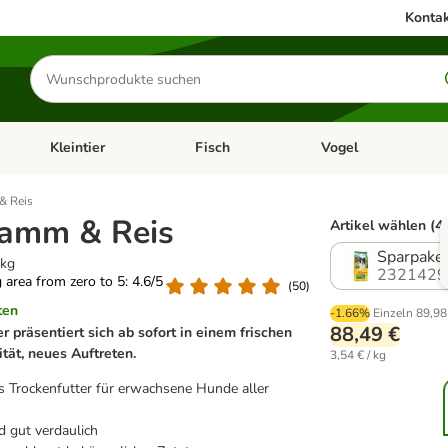
Kontak
Produkte
suchen
Kleintier
Fisch
Vogel
utter & Zubehör
Kategorie-Menü öffnen: Hundefutter & Zubehör
Kategorie-Menü öffnen: Kleintier
Kategorie-Menü öffnen
Ka
& Reis
Lamm & Reis
Artikel wählen (4
Sparpaket
 kg
2321429
g area from zero to 5: 4.6/5
(
50
)
ten
-1.66%
Einzeln
89,98
88,49 €
r präsentiert sich ab sofort in einem frischen
tät, neues Auftreten.
3,54 € / kg
s Trockenfutter für erwachsene Hunde aller
d gut verdaulich