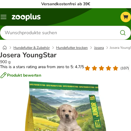
Versandkostenfrei ab 39€
Menü
Produkte
suchen
Hundefutter & Zubehör
Hundefutter trocken
Josera
Josera Young
Josera YoungStar
900 g
This is a stars rating area from zero to 5: 4.7/5
(
107
)
Produkt bewerten