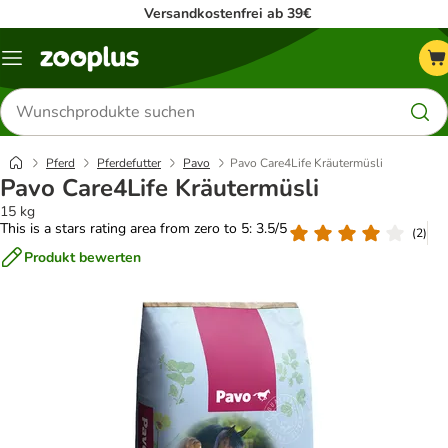
Versandkostenfrei ab 39€
Menü
Produkte
suchen
Pferd
Pferdefutter
Pavo
Pavo Care4Life Kräutermüsli
Pavo Care4Life Kräutermüsli
15 kg
This is a stars rating area from zero to 5: 3.5/5
(
2
)
Produkt bewerten