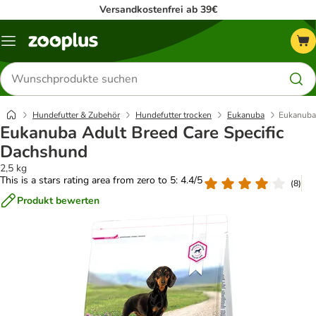
Versandkostenfrei ab 39€
Menü
Produkte
suchen
Hundefutter & Zubehör
Hundefutter trocken
Eukanuba
Eukanuba 
Eukanuba Adult Breed Care Specific
Dachshund
2,5 kg
This is a stars rating area from zero to 5: 4.4/5
(
8
)
Produkt bewerten