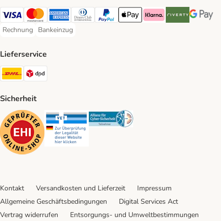
Visa Payment Method
Mastercard Payment Method
American Express Payment Method
Diners Club Payment Method
PayPal Payment Method
Apple Pay Payment Method
Klarna Payment Method
Riverty Payment 
Google P
Rechnung
Bankeinzug
Rechnung Payment Method
Bankeinzug Payment Method
Lieferservice
DHL Shipping Method
DPD Shipping Method
Sicherheit
Security
Security
Security
Kontakt
Versandkosten und Lieferzeit
Impressum
Allgemeine Geschäftsbedingungen
Digital Services Act
Vertrag widerrufen
Entsorgungs- und Umweltbestimmungen