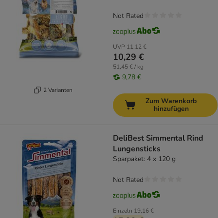
Not Rated
UVP
11,12 €
10,29 €
51,45 € / kg
9,78 €
2 Varianten
Zum Warenkorb
hinzufügen
DeliBest Simmental Rind
Lungensticks
Sparpaket: 4 x 120 g
Not Rated
Einzeln
19,16 €