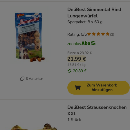
DeliBest Simmental Rind
Lungenwürfel
Sparpaket: 8 x 60 g
Rating: 5/5
(
2
)
Einzeln
23,92 €
21,99 €
45,81 € / kg
20,89 €
3 Varianten
Zum Warenkorb
hinzufügen
DeliBest Straussenknochen
XXL
1 Stück