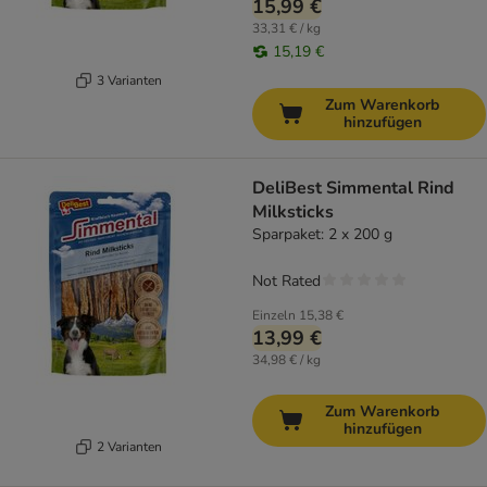
15,99 €
33,31 € / kg
15,19 €
3 Varianten
Zum Warenkorb
hinzufügen
DeliBest Simmental Rind
Milksticks
Sparpaket: 2 x 200 g
Not Rated
Einzeln
15,38 €
13,99 €
34,98 € / kg
Zum Warenkorb
hinzufügen
2 Varianten