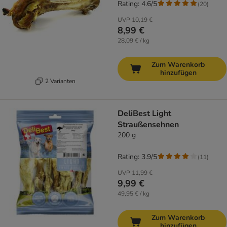
Rating: 4.6/5
(
20
)
UVP
10,19 €
8,99 €
28,09 € / kg
Zum Warenkorb
hinzufügen
2 Varianten
DeliBest Light
Straußensehnen
200 g
Rating: 3.9/5
(
11
)
UVP
11,99 €
9,99 €
49,95 € / kg
Zum Warenkorb
hinzufügen