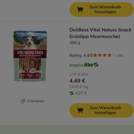
Zum Warenkorb
hinzufügen
DeliBest Vital Natura Snack
Grünlipp Meermuschel
200 g
Rating: 4.4/5
(
36
)
UVP
5,35 €
4,49 €
22,45 € / kg
4,27 €
3 Varianten
Zum Warenkorb
hinzufügen