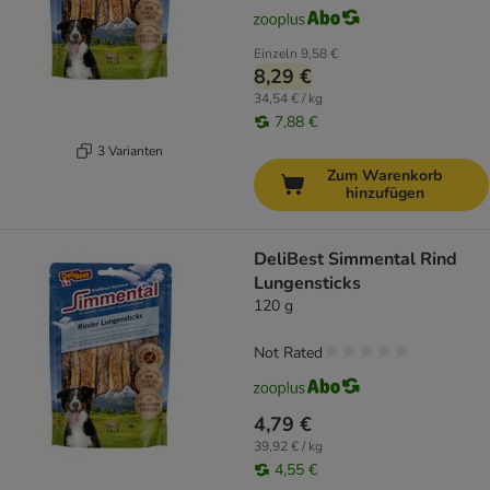
Einzeln
9,58 €
8,29 €
34,54 € / kg
7,88 €
3 Varianten
Zum Warenkorb
hinzufügen
DeliBest Simmental Rind
Lungensticks
120 g
Not Rated
4,79 €
39,92 € / kg
4,55 €