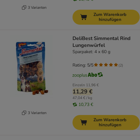
3 Varianten
Zum Warenkorb
hinzufügen
DeliBest Simmental Rind
Lungenwürfel
Sparpaket: 4 x 60 g
Rating: 5/5
(
2
)
Einzeln
11,96 €
11,29 €
47,04 € / kg
10,73 €
3 Varianten
Zum Warenkorb
hinzufügen