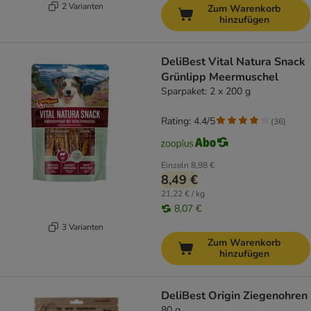
2 Varianten
Zum Warenkorb
hinzufügen
DeliBest Vital Natura Snack
Grünlipp Meermuschel
Sparpaket: 2 x 200 g
Rating: 4.4/5
(
36
)
Einzeln
8,98 €
8,49 €
21,22 € / kg
8,07 €
3 Varianten
Zum Warenkorb
hinzufügen
DeliBest Origin Ziegenohren
80 g