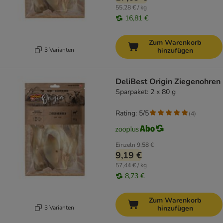
55,28 € / kg
16,81 €
Zum Warenkorb
3 Varianten
hinzufügen
DeliBest Origin Ziegenohren
Sparpaket: 2 x 80 g
Rating: 5/5
(
4
)
Einzeln
9,58 €
9,19 €
57,44 € / kg
8,73 €
Zum Warenkorb
3 Varianten
hinzufügen