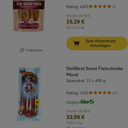
Rating: 4.6/5
(
9
)
Einzeln
16,76 €
15,29 €
19,11 € / kg
Zum Warenkorb
hinzufügen
3 Varianten
DeliBest Sensi Fleischrolle
Pferd
Sparpaket: 12 x 400 g
Rating: 4.5/5
(
27
)
Einzeln
35,94 €
33,99 €
7,08 € / kg