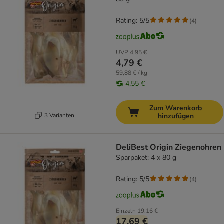
Rating: 5/5
(
4
)
UVP
4,95 €
4,79 €
59,88 € / kg
4,55 €
Zum Warenkorb
3 Varianten
hinzufügen
DeliBest Origin Ziegenohren
Sparpaket: 4 x 80 g
Rating: 5/5
(
4
)
Einzeln
19,16 €
17,69 €