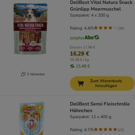
DeliBest Vital Natura Snack
Grünlipp Meermuschel
Sparpaket: 4 x 200 g
Rating: 4.4/5
(
36
)
Einzeln
17,96 €
16,29 €
20,36 € / kg
15,48 €
3 Varianten
Zum Warenkorb
hinzufügen
DeliBest Sensi Fleischrolle
Hähnchen
Sparpaket: 12 x 400 g
Rating: 4.7/5
(
22
)