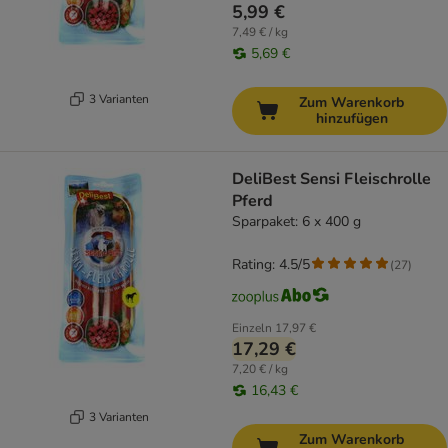
5,99 €
7,49 € / kg
5,69 €
3 Varianten
Zum Warenkorb
hinzufügen
DeliBest Sensi Fleischrolle
Pferd
Sparpaket: 6 x 400 g
Rating: 4.5/5
(
27
)
Einzeln
17,97 €
17,29 €
7,20 € / kg
16,43 €
3 Varianten
Zum Warenkorb