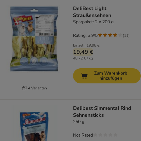
DeliBest Light
Straußensehnen
Sparpaket: 2 x 200 g
Rating: 3.9/5
(
11
)
Einzeln
19,98 €
19,49 €
48,72 € / kg
Zum Warenkorb
hinzufügen
4 Varianten
Delibest Simmental Rind
Sehnensticks
250 g
Not Rated