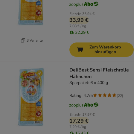
Einzeln
35,94 €
33,99 €
7,08 € / kg
32,29 €
3 Varianten
Zum Warenkorb
hinzufügen
DeliBest Sensi Fleischrolle
Hähnchen
Sparpaket: 6 x 400 g
Rating: 4.7/5
(
22
)
Einzeln
17,97 €
17,29 €
7,20 € / kg
16,43 €