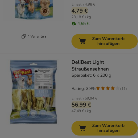
Einzeln
4,98 €
4,79 €
28,18 € / kg
4,55 €
4 Varianten
Zum Warenkorb
hinzufügen
DeliBest Light
Straußensehnen
Sparpaket: 6 x 200 g
Rating: 3.9/5
(
11
)
Einzeln
59,94 €
56,99 €
47,49 € / kg
Zum Warenkorb
hinzufügen