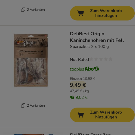
2 Varianten
Zum Warenkorb
hinzufügen
DeliBest Origin
Kaninchenohren mit Fell
Sparpaket: 2 x 100 g
Not Rated
Einzeln
10,58 €
9,49 €
47,45 € / kg
9,02 €
2 Varianten
Zum Warenkorb
hinzufügen