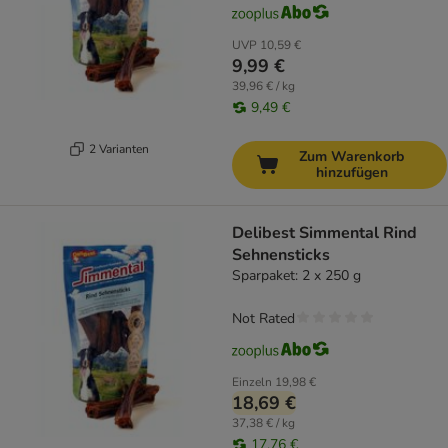
UVP
10,59 €
9,99 €
39,96 € / kg
9,49 €
2 Varianten
Zum Warenkorb
hinzufügen
Delibest Simmental Rind
Sehnensticks
Sparpaket: 2 x 250 g
Not Rated
Einzeln
19,98 €
18,69 €
37,38 € / kg
17,76 €