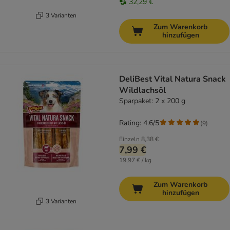
32,29 €
3 Varianten
Zum Warenkorb
hinzufügen
DeliBest Vital Natura Snack
Wildlachsöl
Sparpaket: 2 x 200 g
Rating: 4.6/5
(
9
)
Einzeln
8,38 €
7,99 €
19,97 € / kg
Zum Warenkorb
hinzufügen
3 Varianten