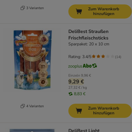
3 Varianten
Zum Warenkorb
hinzufügen
DeliBest Straußen
Frischfleischsticks
Sparpaket: 20 x 10 cm
Rating: 3.4/5
(
14
)
Einzeln
9,96 €
9,29 €
27,32 € / kg
8,83 €
4 Varianten
Zum Warenkorb
hinzufügen
DeliBest Light