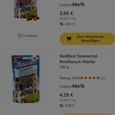
2,99 €
49,83 € / kg
2,84 €
3 Varianten
Zum Warenkorb
hinzufügen
DeliBest Simmental
Rindfleisch Würfel
180 g
Rating: 4.6/5
(
19
)
4,29 €
23,83 € / kg
4,08 €