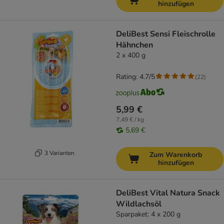
hinzufügen
DeliBest Sensi Fleischrolle
Hähnchen
2 x 400 g
Rating: 4.7/5
(
22
)
5,99 €
7,49 € / kg
5,69 €
3 Varianten
Zum Warenkorb
hinzufügen
DeliBest Vital Natura Snack
Wildlachsöl
Sparpaket: 4 x 200 g