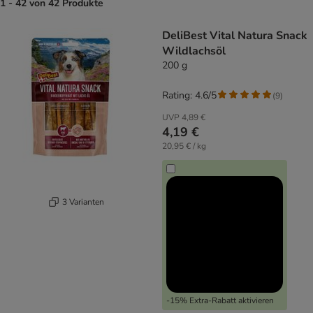
1 - 42 von 42 Produkte
product items have been changed
DeliBest Vital Natura Snack
Wildlachsöl
200 g
Rating: 4.6/5
(
9
)
UVP
4,89 €
4,19 €
20,95 € / kg
3 Varianten
-15% Extra-Rabatt aktivieren