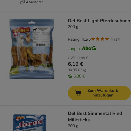
4 Varianten
DeliBest Light Pferdesehnen
200 g
Rating: 4.2/5
(
17
)
UVP
11,99 €
6,19 €
30,95 € / kg
5,88 €
Zum Warenkorb
hinzufügen
DeliBest Simmental Rind
Milksticks
200 g