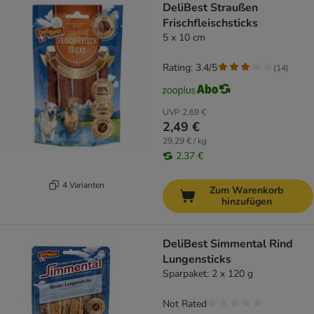
DeliBest Straußen
Frischfleischsticks
5 x 10 cm
Rating: 3.4/5
(
14
)
UVP
2,69 €
2,49 €
29,29 € / kg
2,37 €
4 Varianten
Zum Warenkorb
hinzufügen
DeliBest Simmental Rind
Lungensticks
Sparpaket: 2 x 120 g
Not Rated