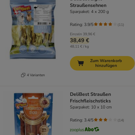
Straußensehnen
Sparpaket: 4 x 200 g
Rating: 3.9/5
(
11
)
Einzeln
39,96 €
38,49 €
48,11 € / kg
Zum Warenkorb
hinzufügen
4 Varianten
DeliBest Straußen
Frischfleischsticks
Sparpaket: 10 x 10 cm
Rating: 3.4/5
(
14
)