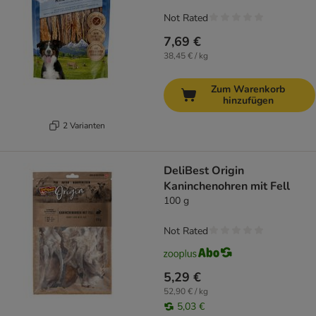
Not Rated
7,69 €
38,45 € / kg
Zum Warenkorb
hinzufügen
2 Varianten
DeliBest Origin
Kaninchenohren mit Fell
100 g
Not Rated
5,29 €
52,90 € / kg
5,03 €