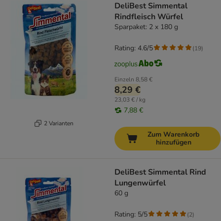
DeliBest Simmental
Rindfleisch Würfel
Sparpaket: 2 x 180 g
Rating: 4.6/5
(
19
)
Einzeln
8,58 €
8,29 €
23,03 € / kg
7,88 €
2 Varianten
Zum Warenkorb
hinzufügen
DeliBest Simmental Rind
Lungenwürfel
60 g
Rating: 5/5
(
2
)