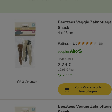
Beeztees Veggie Zahnpflege
Snack
4 x 13 cm
Rating: 4.2/5
(
18
)
UVP
3,89 €
2,79 €
19,93 € / kg
2,65 €
2 Varianten
Zum Warenkorb
hinzufügen
Beeztees Veggie Zahnpflege