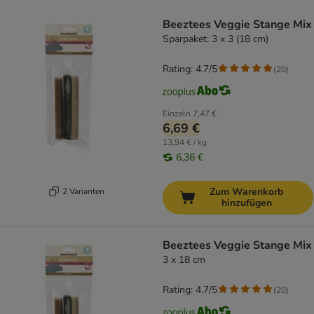
product items have been changed
Beeztees Veggie Stange Mix
Sparpaket: 3 x 3 (18 cm)
Rating: 4.7/5
(
20
)
Einzeln
7,47 €
6,69 €
13,94 € / kg
6,36 €
Zum Warenkorb
2 Varianten
hinzufügen
Beeztees Veggie Stange Mix
3 x 18 cm
Rating: 4.7/5
(
20
)