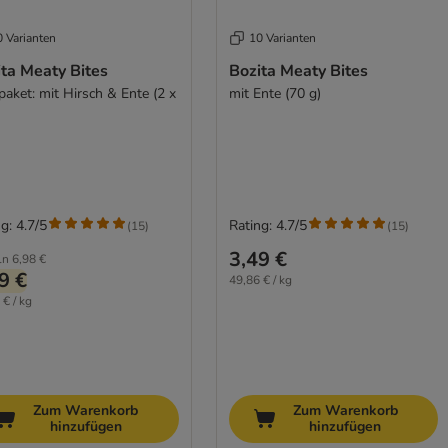
0 Varianten
10 Varianten
ta Meaty Bites
Bozita Meaty Bites
paket: mit Hirsch & Ente (2 x
mit Ente (70 g)
)
g: 4.7/5
Rating: 4.7/5
(
15
)
(
15
)
3,49 €
ln
6,98 €
9 €
49,86 € / kg
 € / kg
Zum Warenkorb
Zum Warenkorb
hinzufügen
hinzufügen