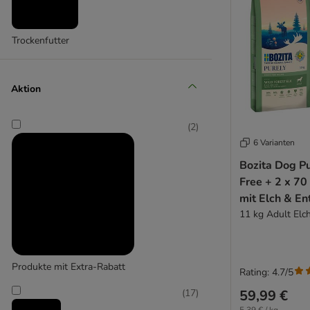
BugBell
Caniland
Chewies
Trockenfutter
Concept for Life
Cookie's
Coya
Aktion
Crave
DEGRO
(
2
)
DeliBest
6 Varianten
Dentalife
Bozita Dog Pu
Dibo
Free + 2 x 70
Doggy Dog
mit Elch & Ent
DogMio
11 kg Adult Elc
Dog’s Love
Dokas
Dolina Noteci
Produkte mit Extra-Rabatt
Rating: 4.7/5
Ferplast
(
17
)
59,99 €
FRESCO - Martin Rütter Trainingssnacks