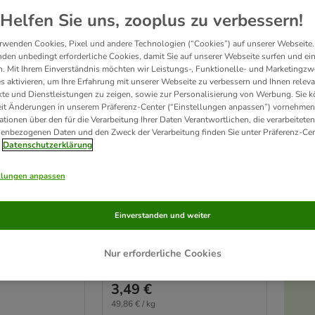
Helfen Sie uns, zooplus zu verbessern!
rwenden Cookies, Pixel und andere Technologien (“Cookies”) auf unserer Webseite.
den unbedingt erforderliche Cookies, damit Sie auf unserer Webseite surfen und ei
. Mit Ihrem Einverständnis möchten wir Leistungs-, Funktionelle- und Marketingzw
s aktivieren, um Ihre Erfahrung mit unserer Webseite zu verbessern und Ihnen relev
te und Dienstleistungen zu zeigen, sowie zur Personalisierung von Werbung. Sie 
eit Änderungen in unserem Präferenz-Center (“Einstellungen anpassen”) vornehmen
ationen über den für die Verarbeitung Ihrer Daten Verantwortlichen, die verarbeiteten
enbezogenen Daten und den Zweck der Verarbeitung finden Sie unter Präferenz-Cen
10 Varianten
Datenschutzerklärung
Bites
Bozita Meaty Bites
entier & Ente (2
mit Rentier & Ente (70 g)
llungen anpassen
Einverstanden und weiter
Nur erforderliche Cookies
Rating: 4.7/5
(
15
)
(
15
)
3,49 €
49,86 € / kg