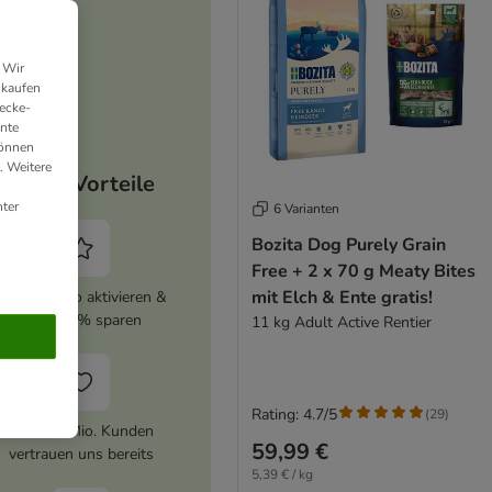
 Wir
nkaufen
ecke-
ante
können
. Weitere
Deine Vorteile
ter
6 Varianten
Bozita Dog Purely Grain
Free + 2 x 70 g Meaty Bites
mit Elch & Ente gratis!
zooplus Abo aktivieren &
immer 5% sparen
11 kg Adult Active Rentier
Rating: 4.7/5
(
29
)
Über 10 Mio. Kunden
59,99 €
vertrauen uns bereits
5,39 € / kg