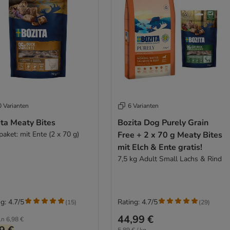
0 Varianten
6 Varianten
ta Meaty Bites
Bozita Dog Purely Grain
aket: mit Ente (2 x 70 g)
Free + 2 x 70 g Meaty Bites
mit Elch & Ente gratis!
7,5 kg Adult Small Lachs & Rind
g: 4.7/5
Rating: 4.7/5
(
15
)
(
29
)
44,99 €
ln
6,98 €