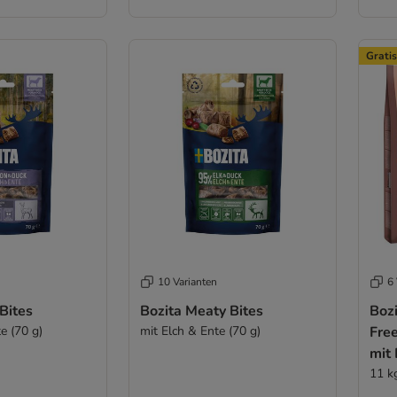
Gratis
10 Varianten
6 
Bites
Bozita Meaty Bites
Bozi
e (70 g)
mit Elch & Ente (70 g)
Free
mit 
11 k