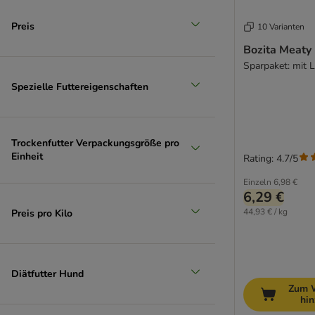
Phil & Sons
PrimaDog
Preis
10 Varianten
Pro Plan
Bozita Meaty 
Purizon
Sparpaket: mit 
RINTI
Spezielle Futtereigenschaften
Rocco
Rosie's Farm
Royal Canin
Trockenfutter Verpackungsgröße pro
Sammy's
Einheit
Rating: 4.7/5
SmartBones
SnackOMio
Einzeln
6,98 €
6,29 €
Trixie
44,93 € / kg
Preis pro Kilo
Vitakraft
Whimzees
Wolf of Wilderness
WOW Dog
Diätfutter Hund
Yarrah
Zum 
hi
Yummeez