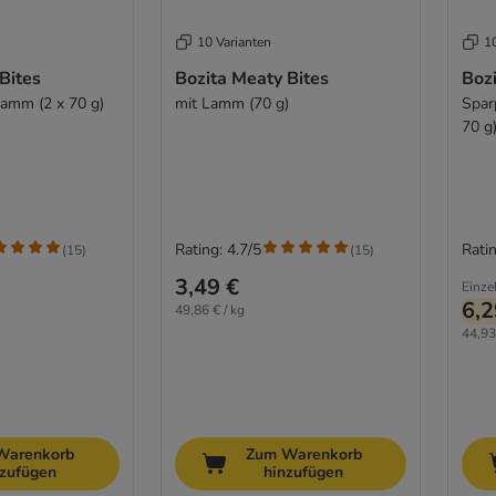
10 Varianten
1
Bites
Bozita Meaty Bites
Bozi
Lamm (2 x 70 g)
mit Lamm (70 g)
Spar
70 g
Rating: 4.7/5
Ratin
(
15
)
(
15
)
3,49 €
Einze
6,2
49,86 € / kg
44,93
Warenkorb
Zum Warenkorb
nzufügen
hinzufügen