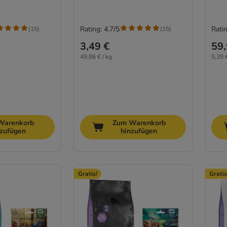
Rating: 4.7/5
Ratin
(
15
)
(
15
)
3,49 €
59,
49,86 € / kg
5,39 €
Warenkorb
Zum Warenkorb
nzufügen
hinzufügen
Gratis!
Gratis