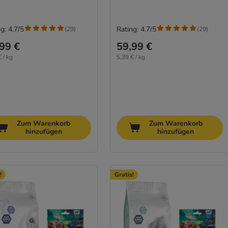
g: 4.7/5
Rating: 4.7/5
(
29
)
(
29
)
99 €
59,99 €
 / kg
5,39 € / kg
Zum Warenkorb
Zum Warenkorb
hinzufügen
hinzufügen
!
Gratis!