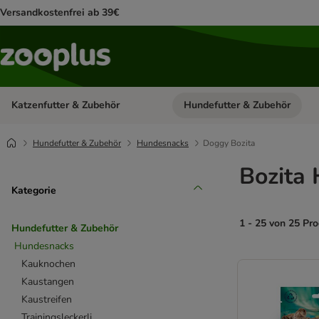
Versandkostenfrei ab 39€
Katzenfutter & Zubehör
Hundefutter & Zubehör
Kategorie-Menü öffnen: Katzenf
Hundefutter & Zubehör
Hundesnacks
Doggy Bozita
Bozita
Kategorie
1 - 25 von 25 Pr
Hundefutter & Zubehör
Hundesnacks
product items ha
Kauknochen
Kaustangen
Kaustreifen
Trainingsleckerli