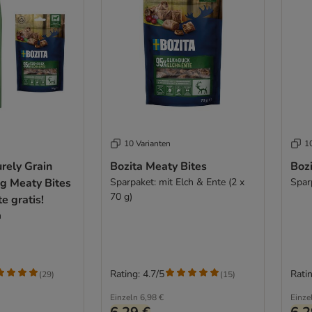
10 Varianten
1
rely Grain
Bozita Meaty Bites
Bozi
 g Meaty Bites
Sparpaket: mit Elch & Ente (2 x
Sparp
70 g)
e gratis!
h
Rating: 4.7/5
Ratin
(
29
)
(
15
)
Einzeln
6,98 €
Einze