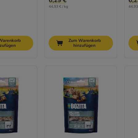
6,29 €
6,2
44,93 € / kg
44,93
Warenkorb
Zum Warenkorb
nzufügen
hinzufügen