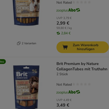
Not Rated
UVP
3,79 €
2,99 €
59,80 € / kg
2,84 €
2 Varianten
Zum Warenkorb
hinzufügen
Neu
Brit Premium by Nature
CollagenTubes mit Truthahn
2 Stück
Not Rated
UVP
4,49 €
3,49 €