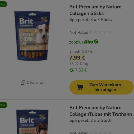
Neu
Brit Premium by Nature
Collagen Sticks
Sparpaket: 3 x 7 Sticks
Not Rated
Einzeln
8,97 €
7,99 €
53,27 € / kg
7,59 €
2 Varianten
Zum Warenkorb
hinzufügen
Neu
Brit Premium by Nature
CollagenTubes mit Truthahn
Sparpaket: 3 x 2 Stück
Not Rated