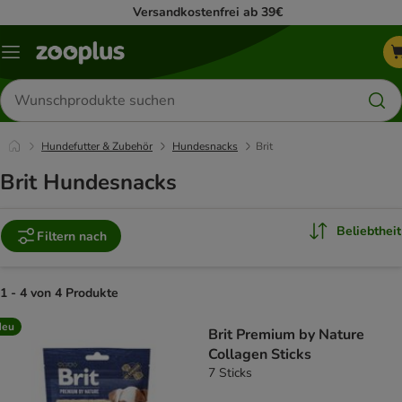
Versandkostenfrei ab 39€
Menü
Produkte
suchen
Hundefutter & Zubehör
Hundesnacks
Brit
Brit Hundesnacks
Beliebtheit
Filtern nach
1 - 4 von 4 Produkte
product items have been changed
Neu
Brit Premium by Nature
Collagen Sticks
7 Sticks