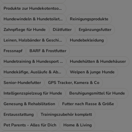
Produkte zur Hundekotentsorgung
Hundewindeln & Hundetoiletten
Reinigungsprodukte
Zahnpflege für Hunde
Diätfutter
Ergänzungsfutter
Leinen, Halsbänder & Geschirre
Hundebekleidung
Fressnapf
BARF & Frostfutter
Hundetraining & Hundesport Zubehör
Hundehütten & Hundehäuser
Hundekäfige, Ausläufe & Absperrgitter
Welpen & junge Hunde
Senior-Hundefutter
GPS Tracker, Kamera & Co
Intelligenzspielzeug für Hunde
Beruhigungsmittel für Hunde
Genesung & Rehabilitation
Futter nach Rasse & Größe
Erstausstattung
Trainingszubehör komplett
Pet Parents - Alles für Dich
Home & Living