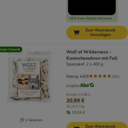
-20% Extra-Rabatt aktivieren
Zum Warenkorb
hinzufügen
nser Favorit
Wolf of Wilderness -
Kaninchenohren mit Fell
Sparpaket: 2 x 400 g
Rating: 4.6/5
(
581
)
Einzeln
23,98 €
20,99 €
26,24 € / kg
19,94 €
3 Varianten
Zum Warenkorb