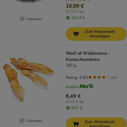
Einzeln
19,47 €
16,99 €
37,76 € / kg
16,14 €
2 Varianten
Zum Warenkorb
hinzufügen
Wolf of Wilderness -
Kaninchenohren
200 g
Rating: 4.3/5
(
35
)
8,49 €
42,45 € / kg
8,07 €
2 Varianten
Zum Warenkorb
hinzufügen