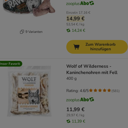
Einzeln
17,16 €
14,99 €
53,54 € / kg
14,24 €
9 Varianten
Zum Warenkorb
hinzufügen
nser Favorit
Wolf of Wilderness -
Kaninchenohren mit Fell
400 g
Rating: 4.6/5
(
581
)
11,99 €
29,97 € / kg
11,39 €