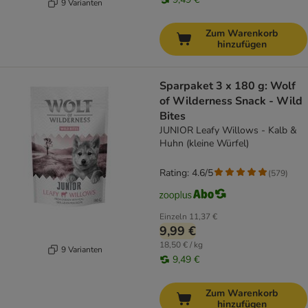
9 Varianten
Zum Warenkorb
hinzufügen
Sparpaket 3 x 180 g: Wolf
of Wilderness Snack - Wild
Bites
JUNIOR Leafy Willows - Kalb &
Huhn (kleine Würfel)
Rating: 4.6/5
(
579
)
Einzeln
11,37 €
9,99 €
18,50 € / kg
9 Varianten
9,49 €
Zum Warenkorb
hinzufügen