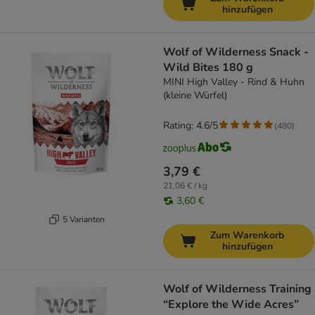
hinzufügen
Wolf of Wilderness Snack -
Wild Bites 180 g
MINI High Valley - Rind & Huhn
(kleine Würfel)
Rating: 4.6/5
(
480
)
3,79 €
21,06 € / kg
3,60 €
5 Varianten
Zum Warenkorb
hinzufügen
Wolf of Wilderness Training
“Explore the Wide Acres”