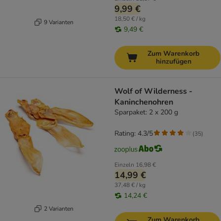
9,99 €
18,50 € / kg
9 Varianten
9,49 €
Zum Warenkorb
hinzufügen
Wolf of Wilderness -
Kaninchenohren
Sparpaket: 2 x 200 g
Rating: 4.3/5
(
35
)
Einzeln
16,98 €
14,99 €
37,48 € / kg
14,24 €
2 Varianten
Zum Warenkorb