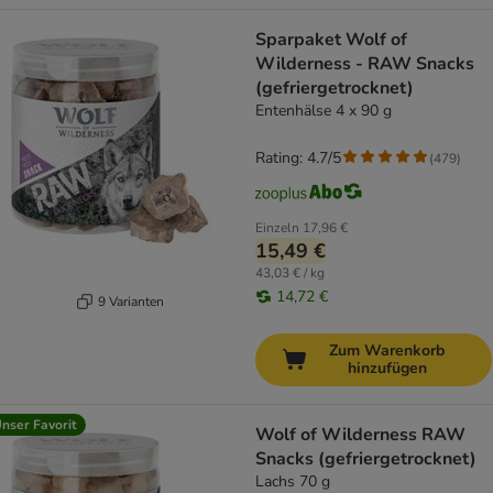
Sparpaket Wolf of
Wilderness - RAW Snacks
(gefriergetrocknet)
Entenhälse 4 x 90 g
Rating: 4.7/5
(
479
)
Einzeln
17,96 €
15,49 €
43,03 € / kg
14,72 €
9 Varianten
Zum Warenkorb
hinzufügen
nser Favorit
Wolf of Wilderness RAW
Snacks (gefriergetrocknet)
Lachs 70 g