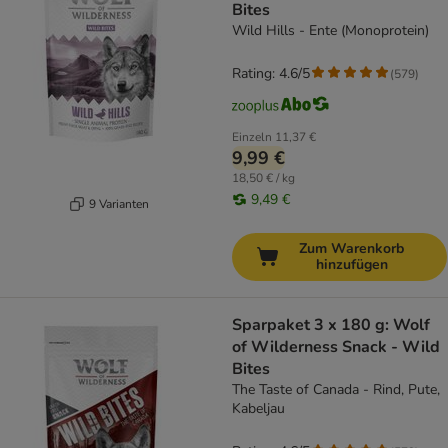
Bites
Wild Hills - Ente (Monoprotein)
Rating: 4.6/5
(
579
)
Einzeln
11,37 €
9,99 €
18,50 € / kg
9,49 €
9 Varianten
Zum Warenkorb
hinzufügen
Sparpaket 3 x 180 g: Wolf
of Wilderness Snack - Wild
Bites
The Taste of Canada - Rind, Pute,
Kabeljau