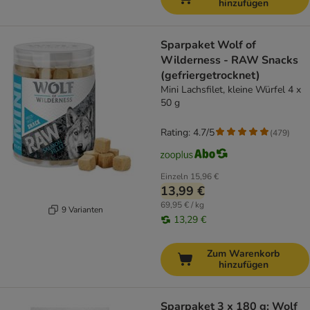
hinzufügen
Sparpaket Wolf of
Wilderness - RAW Snacks
(gefriergetrocknet)
Mini Lachsfilet, kleine Würfel 4 x
50 g
Rating: 4.7/5
(
479
)
Einzeln
15,96 €
13,99 €
69,95 € / kg
9 Varianten
13,29 €
Zum Warenkorb
hinzufügen
Sparpaket 3 x 180 g: Wolf