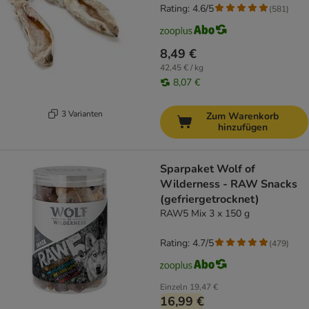
Rating: 4.6/5
(
581
)
8,49 €
42,45 € / kg
8,07 €
3 Varianten
Zum Warenkorb
hinzufügen
Sparpaket Wolf of
Wilderness - RAW Snacks
(gefriergetrocknet)
RAW5 Mix 3 x 150 g
Rating: 4.7/5
(
479
)
Einzeln
19,47 €
16,99 €