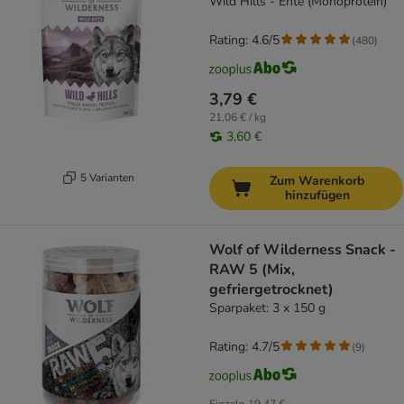
Wild Hills - Ente (Monoprotein)
Rating: 4.6/5
(
480
)
3,79 €
21,06 € / kg
3,60 €
5 Varianten
Zum Warenkorb
hinzufügen
Wolf of Wilderness Snack -
RAW 5 (Mix,
gefriergetrocknet)
Sparpaket: 3 x 150 g
Rating: 4.7/5
(
9
)