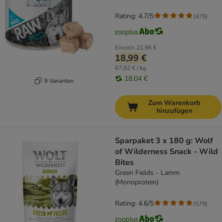
Rating: 4.7/5
(
479
)
Einzeln
21,96 €
18,99 €
67,82 € / kg
18,04 €
9 Varianten
Zum Warenkorb
hinzufügen
Sparpaket 3 x 180 g: Wolf
of Wilderness Snack - Wild
Bites
Green Fields - Lamm
(Monoprotein)
Rating: 4.6/5
(
579
)