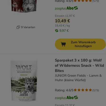
Rating: 4.6/5
(
579
)
Einzeln
11,97 €
10,49 €
19,43 € / kg
9 Varianten
9,97 €
Zum Warenkorb
hinzufügen
Sparpaket 3 x 180 g: Wolf
of Wilderness Snack - Wild
Bites
JUNIOR Green Fields - Lamm &
Huhn (kleine Würfel)
Rating: 4.6/5
(
579
)
Einzeln
11,37 €