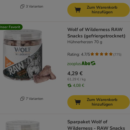
3 Varianten
Zum Warenkorb
hinzufügen
nser Favorit
Wolf of Wilderness RAW
Snacks (gefriergetrocknet)
Hühnerherzen 70 g
Rating: 4.7/5
(
775
)
4,29 €
61,29 € / kg
4,08 €
7 Varianten
Zum Warenkorb
hinzufügen
Sparpaket Wolf of
Wilderness - RAW Snacks