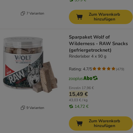
7 Varianten
Zum Warenkorb
hinzufügen
Sparpaket Wolf of
Wilderness - RAW Snacks
(gefriergetrocknet)
Rinderleber 4 x 90 g
Rating: 4.7/5
(
479
)
Einzeln
17,96 €
15,49 €
43,03 € / kg
14,72 €
9 Varianten
Zum Warenkorb
hinzufügen