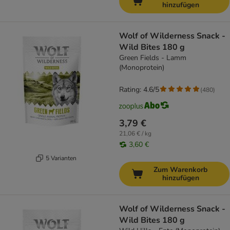
hinzufügen
Wolf of Wilderness Snack -
Wild Bites 180 g
Green Fields - Lamm
(Monoprotein)
Rating: 4.6/5
(
480
)
3,79 €
21,06 € / kg
3,60 €
5 Varianten
Zum Warenkorb
hinzufügen
Wolf of Wilderness Snack -
Wild Bites 180 g