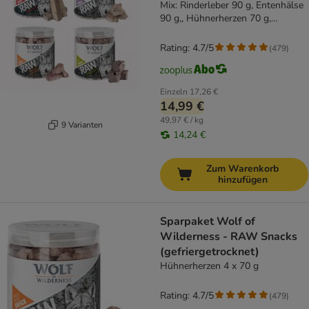
Mix: Rinderleber 90 g, Entenhälse
90 g,, Hühnerherzen 70 g,
Lammlunge 50 g
Rating: 4.7/5
(
479
)
Einzeln
17,26 €
14,99 €
49,97 € / kg
9 Varianten
14,24 €
Zum Warenkorb
hinzufügen
Sparpaket Wolf of
Wilderness - RAW Snacks
(gefriergetrocknet)
Hühnerherzen 4 x 70 g
Rating: 4.7/5
(
479
)