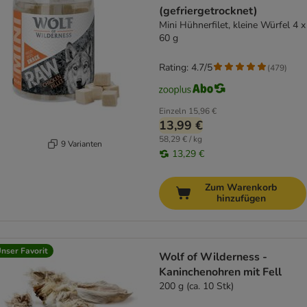
(gefriergetrocknet)
Mini Hühnerfilet, kleine Würfel 4 x
60 g
Rating: 4.7/5
(
479
)
Einzeln
15,96 €
13,99 €
58,29 € / kg
9 Varianten
13,29 €
Zum Warenkorb
hinzufügen
nser Favorit
Wolf of Wilderness -
Kaninchenohren mit Fell
200 g (ca. 10 Stk)