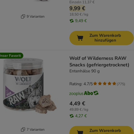
Einzeln
11,37 €
9,99 €
18,50 € / kg
9 Varianten
9,49 €
Zum Warenkorb
hinzufügen
nser Favorit
Wolf of Wilderness RAW
Snacks (gefriergetrocknet)
Entenhälse 90 g
Rating: 4.7/5
(
775
)
4,49 €
49,89 € / kg
4,27 €
7 Varianten
Zum Warenkorb