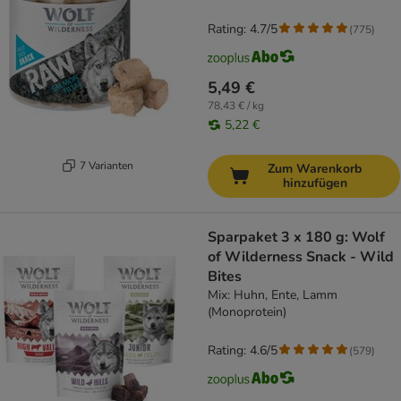
Rating: 4.7/5
(
775
)
5,49 €
78,43 € / kg
5,22 €
7 Varianten
Zum Warenkorb
hinzufügen
Sparpaket 3 x 180 g: Wolf
of Wilderness Snack - Wild
Bites
Mix: Huhn, Ente, Lamm
(Monoprotein)
Rating: 4.6/5
(
579
)