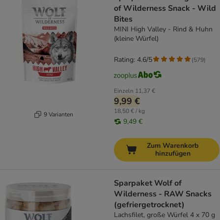
of Wilderness Snack - Wild
Bites
MINI High Valley - Rind & Huhn
(kleine Würfel)
Rating: 4.6/5
(
579
)
Einzeln
11,37 €
9,99 €
18,50 € / kg
9 Varianten
9,49 €
Zum Warenkorb
hinzufügen
Sparpaket Wolf of
Wilderness - RAW Snacks
(gefriergetrocknet)
Lachsfilet, große Würfel 4 x 70 g