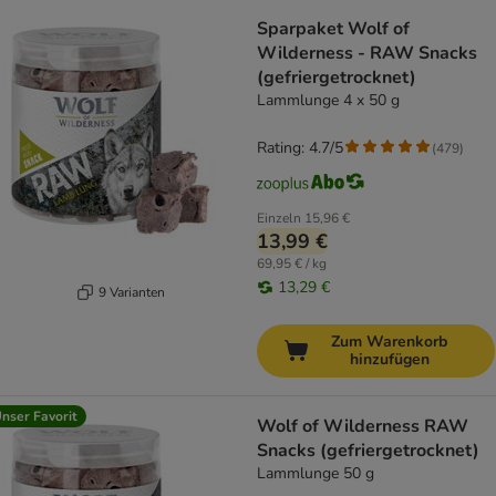
Sparpaket Wolf of
Wilderness - RAW Snacks
(gefriergetrocknet)
Lammlunge 4 x 50 g
Rating: 4.7/5
(
479
)
Einzeln
15,96 €
13,99 €
69,95 € / kg
13,29 €
9 Varianten
Zum Warenkorb
hinzufügen
nser Favorit
Wolf of Wilderness RAW
Snacks (gefriergetrocknet)
Lammlunge 50 g