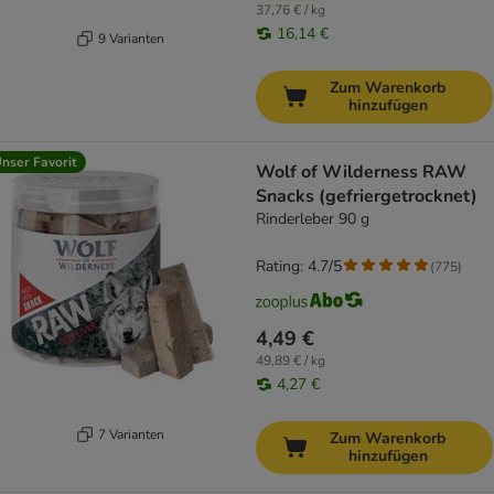
37,76 € / kg
16,14 €
9 Varianten
Zum Warenkorb
hinzufügen
nser Favorit
Wolf of Wilderness RAW
Snacks (gefriergetrocknet)
Rinderleber 90 g
Rating: 4.7/5
(
775
)
4,49 €
49,89 € / kg
4,27 €
7 Varianten
Zum Warenkorb
hinzufügen