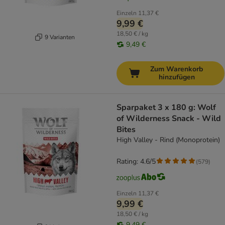
Einzeln
11,37 €
9,99 €
18,50 € / kg
9 Varianten
9,49 €
Zum Warenkorb
hinzufügen
Sparpaket 3 x 180 g: Wolf
of Wilderness Snack - Wild
Bites
High Valley - Rind (Monoprotein)
Rating: 4.6/5
(
579
)
Einzeln
11,37 €
9,99 €
18,50 € / kg
9,49 €