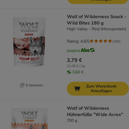
Wolf of Wilderness Snack -
Wild Bites 180 g
High Valley - Rind (Monoprotein)
Rating: 4.6/5
(
480
)
3,79 €
21,06 € / kg
3,60 €
5 Varianten
Zum Warenkorb
hinzufügen
Wolf of Wilderness
Hühnerfüße "Wide Acres"
700 g