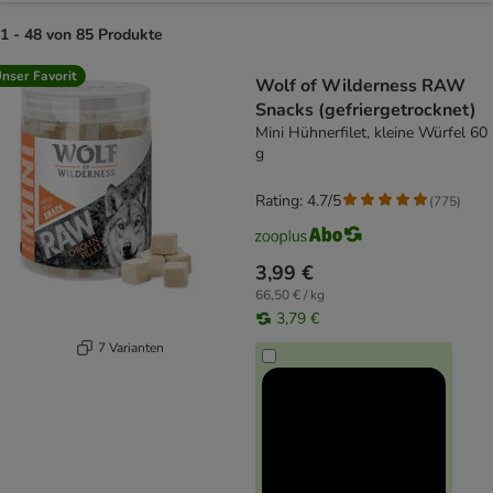
1 - 48 von 85 Produkte
product items have been changed
nser Favorit
Wolf of Wilderness RAW
Snacks (gefriergetrocknet)
Mini Hühnerfilet, kleine Würfel 60
g
Rating: 4.7/5
(
775
)
3,99 €
66,50 € / kg
3,79 €
7 Varianten