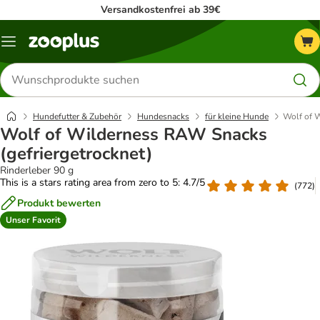
Versandkostenfrei ab 39€
Menü
Produkte
suchen
Hundefutter & Zubehör
Hundesnacks
für kleine Hunde
Wolf of W
Wolf of Wilderness RAW Snacks
(gefriergetrocknet)
Rinderleber 90 g
This is a stars rating area from zero to 5: 4.7/5
(
772
)
Produkt bewerten
Unser Favorit