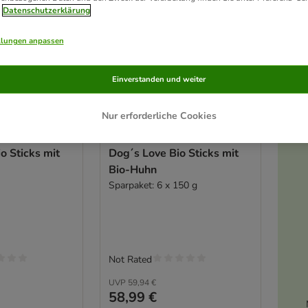
Datenschutzerklärung
llungen anpassen
Einverstanden und weiter
Nur erforderliche Cookies
3 Varianten
o Sticks mit
Dog´s Love Bio Sticks mit
Bio-Huhn
Sparpaket: 6 x 150 g
Not Rated
UVP
59,94 €
58,99 €