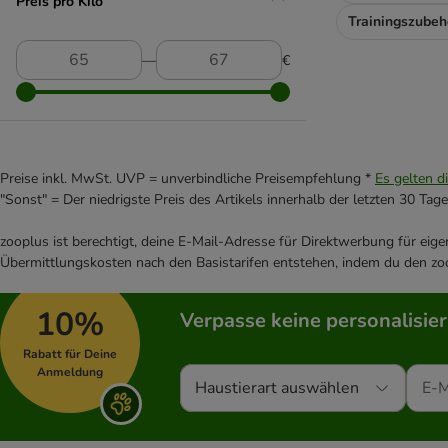
Preis pro Kilo
BugBell
(
3
)
Trainingszubeh
Caniland
Chewies
―
€
Concept for Life
Cookie's
Coya
Single-Protein
Crave
(
3
)
DEGRO
Preise inkl. MwSt. UVP = unverbindliche Preisempfehlung *
Es gelten d
"Sonst" = Der niedrigste Preis des Artikels innerhalb der letzten 30 Tage
DeliBest
Dentalife
zooplus ist berechtigt, deine E-Mail-Adresse für Direktwerbung für eig
Dibo
Übermittlungskosten nach den Basistarifen entstehen, indem du den zoo
Zuckerfrei
Doggy Dog
DogMio
10%
Verpasse keine personalisie
Dog’s Love
Dokas
Rabatt für Deine
Anmeldung
Dolina Noteci
Haustierart auswählen
Ferplast
FRESCO - Martin Rütter Trainingssnacks