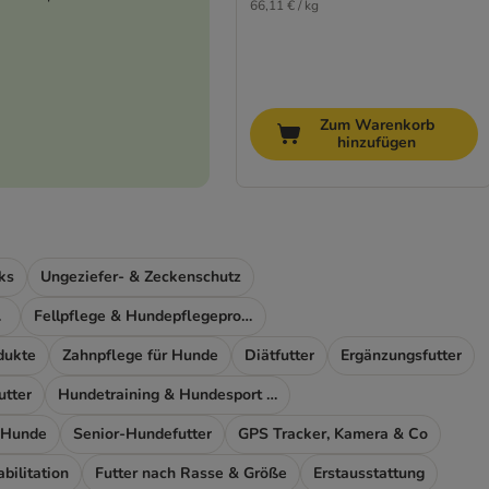
66,11 € / kg
Zum Warenkorb
hinzufügen
ks
Ungeziefer- & Zeckenschutz
ort
Fellpflege & Hundepflegeprodukte
dukte
Zahnpflege für Hunde
Diätfutter
Ergänzungsfutter
utter
Hundetraining & Hundesport Zubehör
 Hunde
Senior-Hundefutter
GPS Tracker, Kamera & Co
ilitation
Futter nach Rasse & Größe
Erstausstattung