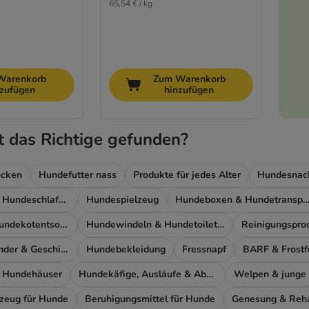
65,54 € / kg
Warenkorb
Zum Warenkorb
nzufügen
hinzufügen
t das Richtige gefunden?
ocken
Hundefutter nass
Produkte für jedes Alter
Hundesnac
Hundebetten & Hundeschlafplatz
Hundespielzeug
Hundeboxen & Hundetransp
Produkte zur Hundekotentsorgung
Hundewindeln & Hundetoiletten
Reinigungspro
Leinen, Halsbänder & Geschirre
Hundebekleidung
Fressnapf
BARF & Frostf
 Hundehäuser
Hundekäfige, Ausläufe & Absperrgitter
Welpen & junge
lzeug für Hunde
Beruhigungsmittel für Hunde
Genesung & Rehab