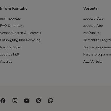
Frolic
George & Bobs
Info & Kontakt
Vorteile
Goood
mein zooplus
zooplus Club
Greenies
Green Petfood
FAQ & Kontakt
zooplus Abo
Greenwoods
Versandkosten & Lieferzeit
zooPunkte
Happy Dog
Entsorgung und Recycling
Tierschutz Progr
Hill's
Nachhaltigkeit
Züchterprogramm
HUNTER
zooplus hilft
Partnerprogramm
Josera
Awards
Alle Vorteile
KONG
Lukullus
Lupo
Maced
MAC's
mera
Nature's Variety
Pedigree