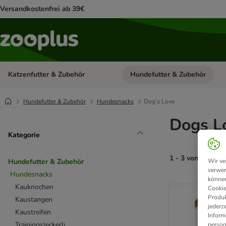
Versandkostenfrei ab 39€
Katzenfutter & Zubehör
Hundefutter & Zubehör
Kategorie-Menü öffnen: Katzenf
Hundefutter & Zubehör
Hundesnacks
Dog’s Love
Dogs L
Kategorie
1 - 3 von 3 Prod
Wir ve
Hundefutter & Zubehör
verwen
Hundesnacks
können
product items ha
Kauknochen
Cookie
Produk
Kaustangen
jederz
Kaustreifen
Inform
Trainingsleckerli
person