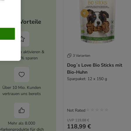
Deine Vorteile
zooplus Abo aktivieren &
3 Varianten
immer 5% sparen
Dog´s Love Bio Sticks mit
Bio-Huhn
Sparpaket: 12 x 150 g
Über 10 Mio. Kunden
vertrauen uns bereits
Not Rated
UVP
119,88 €
Mehr als 8.000
118,99 €
Markenprodukte für dich