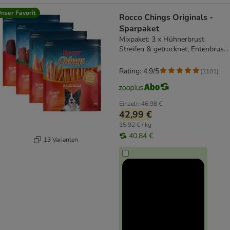
nser Favorit
Rocco Chings Originals -
Sparpaket
Mixpaket: 3 x Hühnerbrust
Streifen & getrocknet, Entenbrust,
Rind
Rating: 4.9/5
(
3101
)
Einzeln
46,98 €
42,99 €
15,92 € / kg
40,84 €
13 Varianten