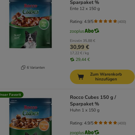
Sparpaket %
Ente 12 x 150 g
Rating: 4.9/5
(
400
)
Einzeln
35,88 €
30,99 €
17,22 € / kg
29,44 €
6 Varianten
Zum Warenkorb
hinzufügen
nser Favorit
Rocco Cubes 150 g /
Sparpaket %
Huhn 1 x 150 g
Rating: 4.9/5
(
400
)