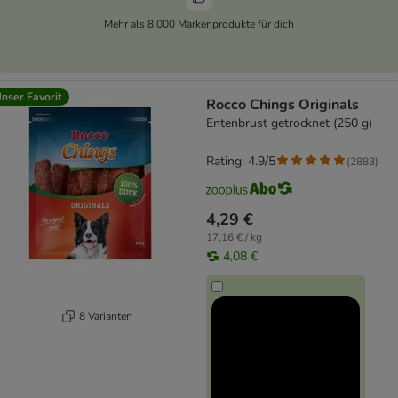
Mehr als 8.000 Markenprodukte für dich
nser Favorit
Rocco Chings Originals
Entenbrust getrocknet (250 g)
Rating: 4.9/5
(
2883
)
4,29 €
17,16 € / kg
4,08 €
8 Varianten