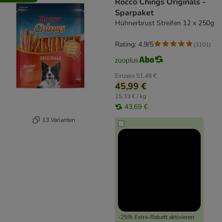
Rocco Chings Originals -
Sparpaket
Hühnerbrust Streifen 12 x 250g
Rating: 4.9/5
(
3101
)
Einzeln
51,48 €
45,99 €
15,33 € / kg
43,69 €
13 Varianten
-25% Extra-Rabatt aktivieren