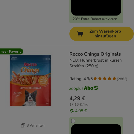
-20% Extra-Rabatt aktivieren
Zum Warenkorb
hinzufügen
nser Favorit
Rocco Chings Originals
NEU: Hühnerbrust in kurzen
Streifen (250 g)
Rating: 4.9/5
(
2883
)
4,29 €
17,16 € / kg
4,08 €
8 Varianten