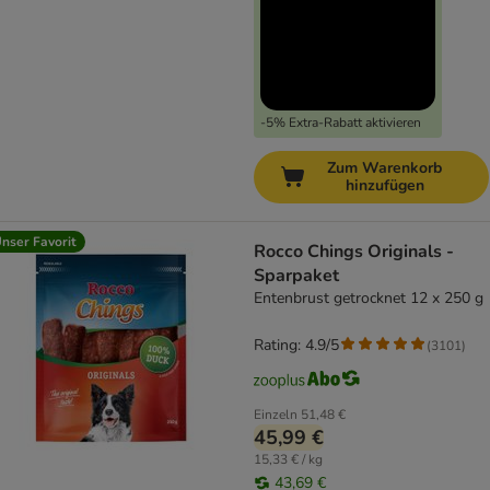
-5% Extra-Rabatt aktivieren
Zum Warenkorb
hinzufügen
nser Favorit
Rocco Chings Originals -
Sparpaket
Entenbrust getrocknet 12 x 250 g
Rating: 4.9/5
(
3101
)
Einzeln
51,48 €
45,99 €
15,33 € / kg
43,69 €