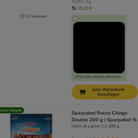
15,99 € / kg
15,19 €
13 Varianten
-25% Extra-Rabatt aktivieren
Zum Warenkorb
hinzufügen
nser Favorit
Sparpaket Rocco Chings
Double 200 g / Sparpaket %
Huhn & Lamm 1 x 200 g