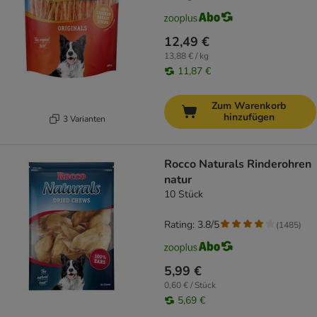
12,49 €
13,88 € / kg
11,87 €
Zum Warenkorb
hinzufügen
3 Varianten
Rocco Naturals Rinderohren
natur
10 Stück
Rating: 3.8/5
(
1485
)
5,99 €
0,60 € / Stück
5,69 €