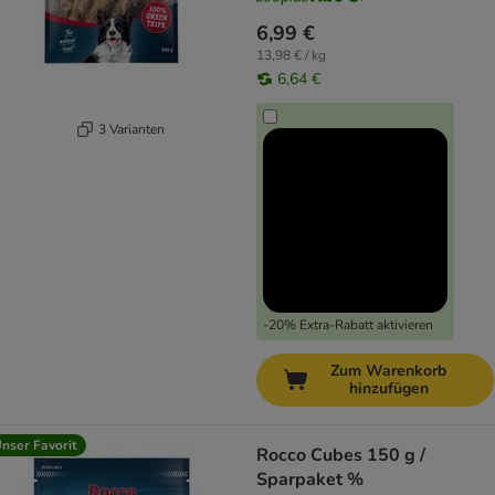
6,99 €
13,98 € / kg
6,64 €
3 Varianten
-20% Extra-Rabatt aktivieren
Zum Warenkorb
hinzufügen
nser Favorit
Rocco Cubes 150 g /
Sparpaket %