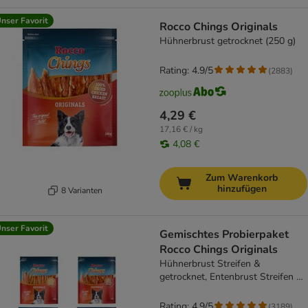
nser Favorit
Rocco Chings Originals
Hühnerbrust getrocknet (250 g)
Rating: 4.9/5
(
2883
)
4,29 €
17,16 € / kg
4,08 €
Zum Warenkorb
hinzufügen
8 Varianten
nser Favorit
Gemischtes Probierpaket
Rocco Chings Originals
Hühnerbrust Streifen &
getrocknet, Entenbrust Streifen &
getrocknet 1 kg
Rating: 4.9/5
(
3189
)