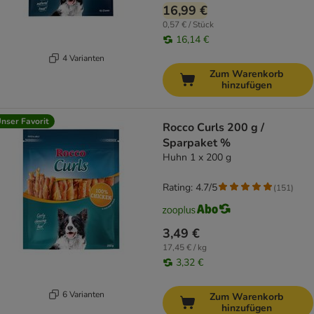
16,99 €
0,57 € / Stück
16,14 €
4 Varianten
Zum Warenkorb
hinzufügen
nser Favorit
Rocco Curls 200 g /
Sparpaket %
Huhn 1 x 200 g
Rating: 4.7/5
(
151
)
3,49 €
17,45 € / kg
3,32 €
6 Varianten
Zum Warenkorb
hinzufügen