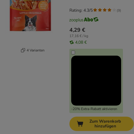
Rating: 4.3/5
(
9
)
4,29 €
17,16 € / kg
4,08 €
4 Varianten
-20% Extra-Rabatt aktivieren
Zum Warenkorb
hinzufügen