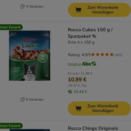
4 Varianten
Zum Warenkorb
hinzufügen
nser Favorit
Rocco Cubes 150 g /
Sparpaket %
Ente 4 x 150 g
Rating: 4.9/5
(
400
)
Einzeln
11,96 €
10,99 €
18,32 € / kg
10,44 €
6 Varianten
Zum Warenkorb
hinzufügen
nser Favorit
Rocco Chings Originals