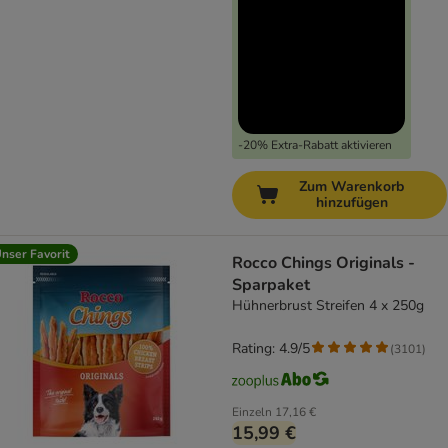
-20% Extra-Rabatt aktivieren
Zum Warenkorb
hinzufügen
nser Favorit
Rocco Chings Originals -
Sparpaket
Hühnerbrust Streifen 4 x 250g
Rating: 4.9/5
(
3101
)
Einzeln
17,16 €
15,99 €