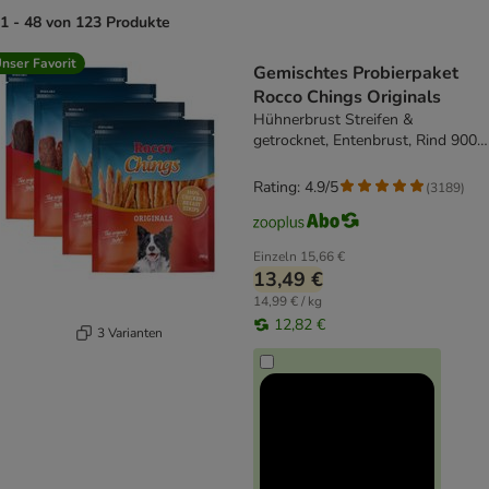
1 - 48 von 123 Produkte
product items have been changed
nser Favorit
Gemischtes Probierpaket
Rocco Chings Originals
Hühnerbrust Streifen &
getrocknet, Entenbrust, Rind 900
g
Rating: 4.9/5
(
3189
)
Einzeln
15,66 €
13,49 €
14,99 € / kg
12,82 €
3 Varianten