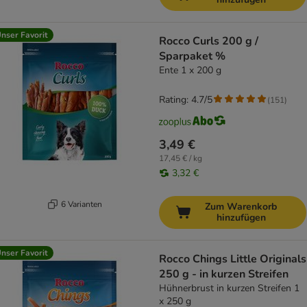
nser Favorit
Rocco Curls 200 g /
Sparpaket %
Ente 1 x 200 g
Rating: 4.7/5
(
151
)
3,49 €
17,45 € / kg
3,32 €
6 Varianten
Zum Warenkorb
hinzufügen
nser Favorit
Rocco Chings Little Originals
250 g - in kurzen Streifen
Hühnerbrust in kurzen Streifen 1
x 250 g