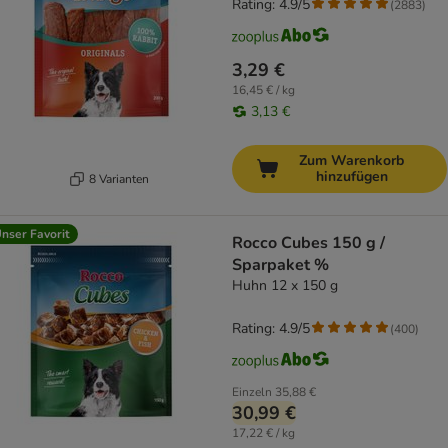
Rating: 4.9/5
(
2883
)
3,29 €
16,45 € / kg
3,13 €
Zum Warenkorb
hinzufügen
8 Varianten
nser Favorit
Rocco Cubes 150 g /
Sparpaket %
Huhn 12 x 150 g
Rating: 4.9/5
(
400
)
Einzeln
35,88 €
30,99 €
17,22 € / kg