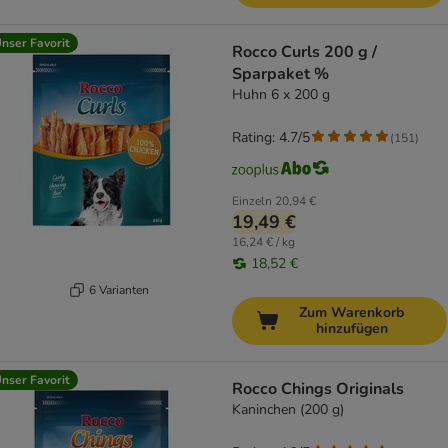
nser Favorit
Rocco Curls 200 g /
Sparpaket %
Huhn 6 x 200 g
Rating: 4.7/5
(
151
)
Einzeln
20,94 €
19,49 €
16,24 € / kg
18,52 €
6 Varianten
Zum Warenkorb
hinzufügen
nser Favorit
Rocco Chings Originals
Kaninchen (200 g)