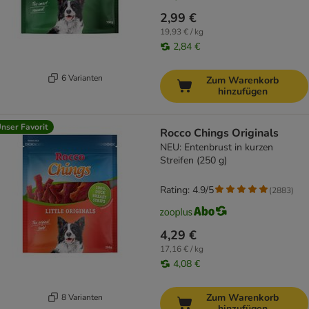
2,99 €
19,93 € / kg
2,84 €
6 Varianten
Zum Warenkorb
hinzufügen
nser Favorit
Rocco Chings Originals
NEU: Entenbrust in kurzen
Streifen (250 g)
Rating: 4.9/5
(
2883
)
4,29 €
17,16 € / kg
4,08 €
Zum Warenkorb
8 Varianten
hinzufügen