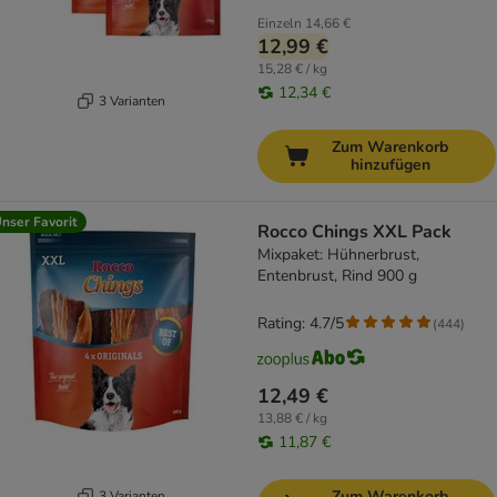
Einzeln
14,66 €
12,99 €
15,28 € / kg
12,34 €
3 Varianten
Zum Warenkorb
hinzufügen
nser Favorit
Rocco Chings XXL Pack
Mixpaket: Hühnerbrust,
Entenbrust, Rind 900 g
Rating: 4.7/5
(
444
)
12,49 €
13,88 € / kg
11,87 €
Zum Warenkorb
3 Varianten