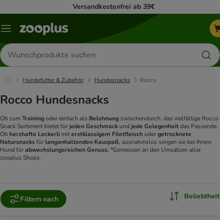
Versandkostenfrei ab 39€
Menü
Produkte
suchen
Hundefutter & Zubehör
Hundesnacks
Rocco
Rocco Hundesnacks
Ob zum
Training
oder einfach als
Belohnung
zwischendurch, das vielfältige Rocco
Snack Sortiment bietet für
jeden Geschmack
und
jede Gelegenheit
das Passende.
Ob
herzhafte Leckerli
mit
erstklassigem Filetfleisch
oder
getrocknete
Natursnacks
für
langanhaltenden Kauspaß
, ausnahmslos sorgen sie bei Ihrem
Hund für
abwechslungsreichen Genuss
.
*Gemessen an den Umsätzen aller
zooplus Shops.
Beliebtheit
Filtern nach