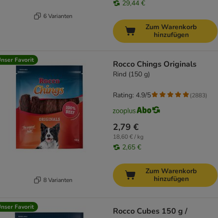
29,44 €
6 Varianten
Zum Warenkorb
hinzufügen
nser Favorit
Rocco Chings Originals
Rind (150 g)
Rating: 4.9/5
(
2883
)
2,79 €
18,60 € / kg
2,65 €
Zum Warenkorb
hinzufügen
8 Varianten
nser Favorit
Rocco Cubes 150 g /