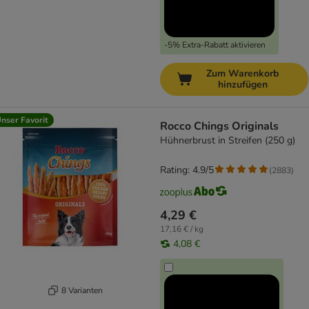
-5% Extra-Rabatt aktivieren
Zum Warenkorb
hinzufügen
nser Favorit
Rocco Chings Originals
Hühnerbrust in Streifen (250 g)
Rating: 4.9/5
(
2883
)
4,29 €
17,16 € / kg
4,08 €
8 Varianten