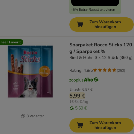
-5% Extra-Rabatt aktivieren
Zum Warenkorb
hinzufügen
nser Favorit
Sparpaket Rocco Sticks 120
g / Sparpaket %
Rind & Huhn 3 x 12 Stück (360 g)
Rating: 4.8/5
(
252
)
Einzeln
6,87 €
5,99 €
16,64 € / kg
5,69 €
8 Varianten
Zum Warenkorb
hinzufügen