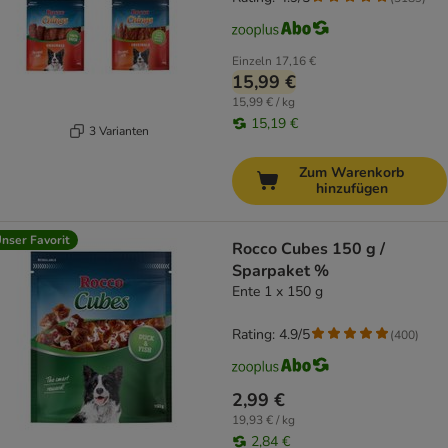
Einzeln
17,16 €
15,99 €
15,99 € / kg
15,19 €
3 Varianten
Zum Warenkorb
hinzufügen
nser Favorit
Rocco Cubes 150 g /
Sparpaket %
Ente 1 x 150 g
Rating: 4.9/5
(
400
)
2,99 €
19,93 € / kg
2,84 €