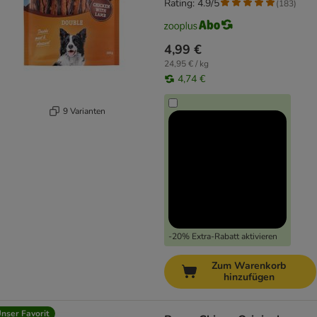
Rating: 4.9/5
(
183
)
4,99 €
24,95 € / kg
4,74 €
9 Varianten
-20% Extra-Rabatt aktivieren
Zum Warenkorb
hinzufügen
nser Favorit