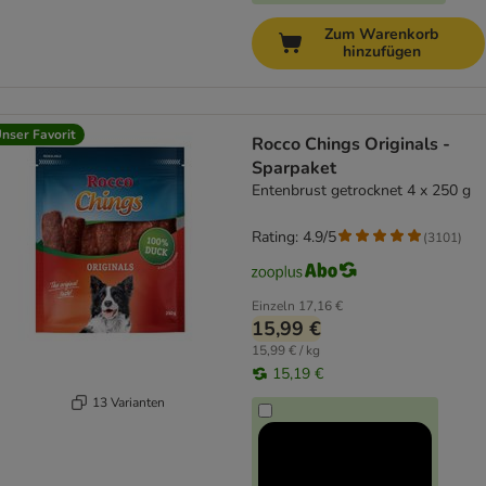
Zum Warenkorb
hinzufügen
nser Favorit
Rocco Chings Originals -
Sparpaket
Entenbrust getrocknet 4 x 250 g
Rating: 4.9/5
(
3101
)
Einzeln
17,16 €
15,99 €
15,99 € / kg
15,19 €
13 Varianten