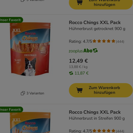
hinzufügen
nser Favorit
Rocco Chings XXL Pack
Hühnerbrust getrocknet 900 g
Rating: 4.7/5
(
444
)
12,49 €
13,88 € / kg
11,87 €
Zum Warenkorb
hinzufügen
3 Varianten
nser Favorit
Rocco Chings XXL Pack
Hühnerbrust in Streifen 900 g
Rating: 4.7/5
(
444
)