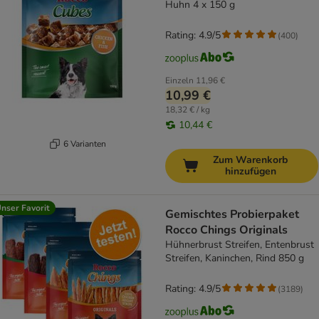
Huhn 4 x 150 g
Rating: 4.9/5
(
400
)
Einzeln
11,96 €
10,99 €
18,32 € / kg
10,44 €
6 Varianten
Zum Warenkorb
hinzufügen
nser Favorit
Gemischtes Probierpaket
Rocco Chings Originals
Hühnerbrust Streifen, Entenbrust
Streifen, Kaninchen, Rind 850 g
Rating: 4.9/5
(
3189
)