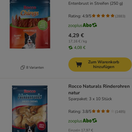
Entenbrust in Streifen (250 g)
Rating: 4.9/5
(
2883
)
4,29 €
17,16 € / kg
4,08 €
Zum Warenkorb
hinzufügen
8 Varianten
Rocco Naturals Rinderohren
natur
Sparpaket: 3 x 10 Stück
Rating: 3.8/5
(
1485
)
Einzeln
17,97 €